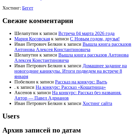
Хостинг:
Бегет
Свежие комментарии
Шелапутин
к записи
Встреча 04 марта 2026 года
Мария Косовская
к записи
С Новым годом, друзья!
Иван Петрович Белкин
к записи
Вышла книга рассказов
Антонова Алексея Константиновича
Шелапутин
к записи
Вышла книга рассказов Антонова
Алексея Константиновича
Иван Петрович Белкин
к записи
Домашнее задание на
новогодние каникулы. Итоги подведем на встрече 8
января
Побелкин
к записи
Рассказ на конкурс: Выть
.
к записи
На конкурс: Рассказ «Кошатница»
Аксенов
к записи
На конкурс: Рассказ без названия.
Автор — Павел Адрианов
Иван Петрович Белкин
к записи
Хостинг сайта
Users
Архив записей по датам