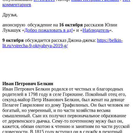
комментариев
Друзья,
анонсирую обсуждение на
16 октября
рассказов Юлии
Лукашук «
Добро пожаловать в ад!
» и «
Наблюдатель
«.
9 октября
обсуждается рассказ Джона-джека:
https://belkin-
lit.ru/vstrecha-9-oktyabrya-2019-g/
Иван Петрович Белкин
Иван Петрович Белкин родился от честных и благородных
родителей в 1798 году в селе Горюхине. Покойный отец его,
секунд-майор Петр Иванович Белкин, был женат на девице
Пелагее Гавриловне из дому Трафилиных. Он был человек не
богатый, но умеренный, и по части хозяйства весьма
смышленный. Сын их получил первоначальное образование
от деревенского дьячка. Сему-то почтенному мужу был он,
кажется, обязан охотою к чтению и занятиям по части русской
словесности. В 1815 году вступил он в службу в пехотный