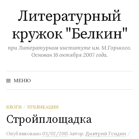
П
Литературный
е
р
кружок "Белкин"
е
й
т
при Литературном институте им. М.Горького.
и
Основан 16 октября 2007 года.
к
с
Н
а
о
МЕНЮ
й
д
т
и
е
:
р
БЛОГИ
ПУБЛИКАЦИИ
/
ж
Стройплощадка
и
м
/
Опубликовано
03/02/2015
Автор:
Дмитрий Гендин
о