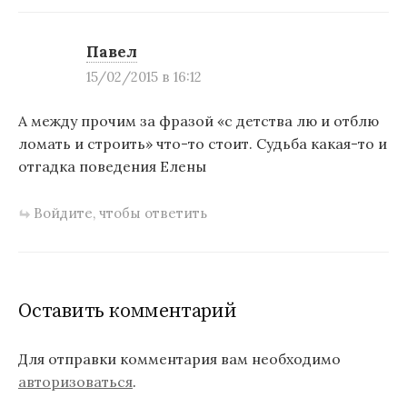
а
п
Павел
15/02/2015 в 16:12
и
с
А между прочим за фразой «с детства лю и отблю
я
ломать и строить» что-то стоит. Судьба какая-то и
отгадка поведения Елены
м
Войдите, чтобы ответить
Оставить комментарий
Для отправки комментария вам необходимо
авторизоваться
.