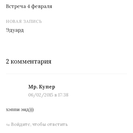
Встреча 4 февраля
Н
НОВАЯ ЗАПИСЬ
а
Эдуард
в
и
г
2 комментария
а
ц
и
Мр. Купер
06/02/2015 в 17:38
я
п
хэппи энд)))
о
Войдите, чтобы ответить
з