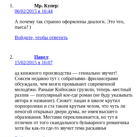
Мр. Купер
:
06/02/2015 в 16:44
А почему так странно оформлены диалоги. Это что,
пьеса? )
Войдите, чтобы ответить
Павел
:
15/02/2015 в 16:07
ад книжного производства — гениально звучит!
Совсем недавно тут с собратьями- фрилансерами
обсуждали, чем мозги промывают современной
молодёжи. Раньше Кийосаки грузили, теперь -местный
разлив — популярный кое-где роман (не буду указывать
автора и название). Сюжет: пацан в школе крутил
порноролики и ста таким крутым челом, что чуть ли
неногой открывал двери думы, не имея высшего
образования. Местами перекликивается, но тут в
отличии от того скандального бульварного романчика
хотя бы как-то где-то звучит тема раскаянья