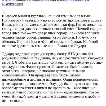
комментария
1.
Широкоплечий и кудрявый, он шёл тёмными аллеями.
Ночные огни навевали какую-то романтику. Вышел к дороге.
Вдоль улицы тянулись красные огоньки фар. Где-то лопались
хлопушки, раздавался пьяный женский смех. Ночной город и
город дневной — это два разных города. Какие-то гопники
лаялись между собой, защищая свои районы. Их мужчина
обходил. Одет он был в чёрный пиджак и брюки. На белой
шапочке держались тёмные очки. Звали его Эдуард.
Эдуард задолжал крупную сумму банку ВТБ (жизнь без
родителей начал не так давно, не умел рассчитывать бюджеты
затрат). Чтобы погасить долг, он начал писать лёгкую эротику
для журналов. Фантазёр по этой части он был большой,
оттого его, наверное, не любили девушки, называя
«озабоченным». Он продавал свои тесты самым
низкопробным и дешёвым изданиям. Один порнорежиссёр
даже экранизировал кое-что. Эдуарду были нужны деньги,
более ему его тексты ничем не нравились. Такое писание
вызвало у него тошноту, но писать — единственное, что он
умел. Никакой похоти у самого Эдуарда «новеллы о любви»
не вызывали.