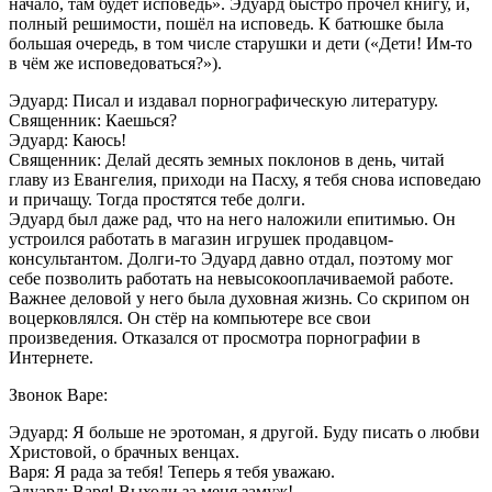
начало, там будет исповедь». Эдуард быстро прочёл книгу, и,
полный решимости, пошёл на исповедь. К батюшке была
большая очередь, в том числе старушки и дети («Дети! Им-то
в чём же исповедоваться?»).
Эдуард: Писал и издавал порнографическую литературу.
Священник: Каешься?
Эдуард: Каюсь!
Священник: Делай десять земных поклонов в день, читай
главу из Евангелия, приходи на Пасху, я тебя снова исповедаю
и причащу. Тогда простятся тебе долги.
Эдуард был даже рад, что на него наложили епитимью. Он
устроился работать в магазин игрушек продавцом-
консультантом. Долги-то Эдуард давно отдал, поэтому мог
себе позволить работать на невысокооплачиваемой работе.
Важнее деловой у него была духовная жизнь. Со скрипом он
воцерковлялся. Он стёр на компьютере все свои
произведения. Отказался от просмотра порнографии в
Интернете.
Звонок Варе:
Эдуард: Я больше не эротоман, я другой. Буду писать о любви
Христовой, о брачных венцах.
Варя: Я рада за тебя! Теперь я тебя уважаю.
Эдуард: Варя! Выходи за меня замуж!