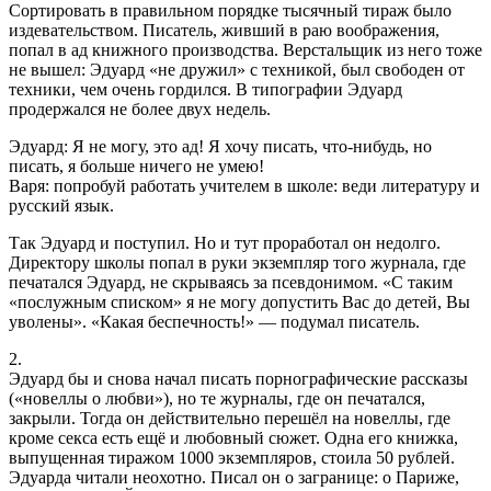
Сортировать в правильном порядке тысячный тираж было
издевательством. Писатель, живший в раю воображения,
попал в ад книжного производства. Верстальщик из него тоже
не вышел: Эдуард «не дружил» с техникой, был свободен от
техники, чем очень гордился. В типографии Эдуард
продержался не более двух недель.
Эдуард: Я не могу, это ад! Я хочу писать, что-нибудь, но
писать, я больше ничего не умею!
Варя: попробуй работать учителем в школе: веди литературу и
русский язык.
Так Эдуард и поступил. Но и тут проработал он недолго.
Директору школы попал в руки экземпляр того журнала, где
печатался Эдуард, не скрываясь за псевдонимом. «С таким
«послужным списком» я не могу допустить Вас до детей, Вы
уволены». «Какая беспечность!» — подумал писатель.
2.
Эдуард бы и снова начал писать порнографические рассказы
(«новеллы о любви»), но те журналы, где он печатался,
закрыли. Тогда он действительно перешёл на новеллы, где
кроме секса есть ещё и любовный сюжет. Одна его книжка,
выпущенная тиражом 1000 экземпляров, стоила 50 рублей.
Эдуарда читали неохотно. Писал он о загранице: о Париже,