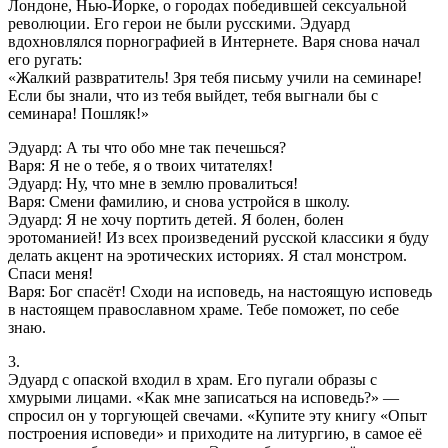
Лондоне, Нью-Йорке, о городах победившей сексуальной
революции. Его герои не были русскими. Эдуард
вдохновлялся порнографией в Интернете. Варя снова начал
его ругать:
«Жалкий развратитель! Зря тебя письму учили на семинаре!
Если бы знали, что из тебя выйдет, тебя выгнали бы с
семинара! Пошляк!»
Эдуард: А ты что обо мне так печешься?
Варя: Я не о тебе, я о твоих читателях!
Эдуард: Ну, что мне в землю провалиться!
Варя: Смени фамилию, и снова устройся в школу.
Эдуард: Я не хочу портить детей. Я болен, болен
эротоманией! Из всех произведений русской классики я буду
делать акцент на эротических историях. Я стал монстром.
Спаси меня!
Варя: Бог спасёт! Сходи на исповедь, на настоящую исповедь
в настоящем православном храме. Тебе поможет, по себе
знаю.
3.
Эдуард с опаской входил в храм. Его пугали образы с
хмурыми лицами. «Как мне записаться на исповедь?» —
спросил он у торгующей свечами. «Купите эту книгу «Опыт
построения исповеди» и приходите на литургию, в самое её