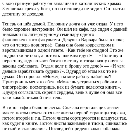
Свою грязную работу он замаливал в католических храмах.
Замаливал грехи у Бога, но на исповеди не ходил. Он платил
десятину от доходов.
Теперь он шёл домой. Половину долга он уже отдал. У него
было хорошее настроение. Он шёл из кафе, где сидел с давней
знакомой по литературному семинару одного
филологического факультета. Девушка Варвара была в шоке,
что он теперь порнограф. Сама она была корректором и
верстальщиком в одной газете. «Как тебе не стыдно! Это же
подростки читают, а потом к шлюхам идут!» — «Попишу и
перестану, жду вот-вот богатым стану и тогда начну опять я
законы соблюдать. Отдам долг и брошу это дело!» — «И чем
дальше зарабатывать будешь?». Эдуард об этом как-то не
думал. Он спросил: «Может, ты мне работу найдёшь?!
Пристроишь меня к себе». «Можешь устроиться рабочим в
типографию, посмотришь, как из бумаги делаются книги».
Эдуард согласился, скрепя сердцем, ведь в душе он был всё-
таки какой-никакой писатель.
В типографии было не легко. Сначала верстальщик делает
макет, потом печатаются все листы первой страницы тиража,
потом второй и т.д. Потом листы сортируются и кладутся так,
как будет в книге. Потом листы зажимали в тиски, сшивались
ниткой и склеивались. Последней приделывалась обложка.