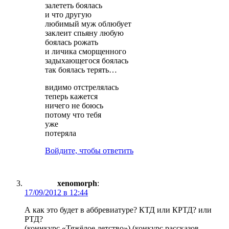
залететь боялась
и что другую
любимый муж облюбует
заклеит спьяну любую
боялась рожать
и личика сморщенного
задыхающегося боялась
так боялась терять…
видимо отстрелялась
теперь кажется
ничего не боюсь
потому что тебя
уже
потеряла
Войдите, чтобы ответить
xenomorph
:
17/09/2012 в 12:44
А как это будет в аббревиатуре? КТД или КРТД? или
РТД?
(коннкурс «Тяжёлое детство») (конкурс рассказов