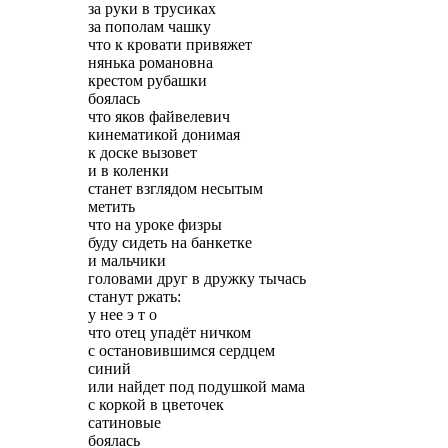
за руки в трусиках
за пополам чашку
что к кровати привяжет
нянька романовна
крестом рубашки
боялась
что яков файвелевич
кинематикой донимая
к доске вызовет
и в коленки
станет взглядом несытым
метить
что на уроке физры
буду сидеть на банкетке
и мальчики
головами друг в дружку тычась
станут ржать:
у нее э т о
что отец упадёт ничком
с остановившимся сердцем
синий
или найдет под подушкой мама
с коркой в цветочек
сатиновые
боялась