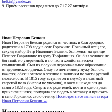
belkin@yandex.ru
9. Приём рассказов продлится до
7
17
27 октября
.
Иван Петрович Белкин
Иван Петрович Белкин родился от честных и благородных
родителей в 1798 году в селе Горюхине. Покойный отец его,
секунд-майор Петр Иванович Белкин, был женат на девице
Пелагее Гавриловне из дому Трафилиных. Он был человек не
богатый, но умеренный, и по части хозяйства весьма
смышленный. Сын их получил первоначальное образование
от деревенского дьячка. Сему-то почтенному мужу был он,
кажется, обязан охотою к чтению и занятиям по части русской
словесности. В 1815 году вступил он в службу в пехотный
егерской полк (числом не упомню), в коем и находился до
самого 1823 года. Смерть его родителей, почти в одно время
приключившаяся, понудила его подать в отставку и приехать
в село Горюхино, свою отчину.
Посмотреть все записи автора
Иван Петрович Белкин →
Навигация по записям