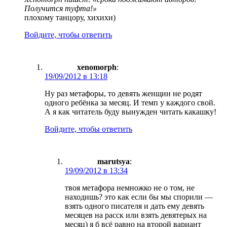
Получится туфта!»
плохому танцору, хихихи)
Войдите, чтобы ответить
xenomorph
:
19/09/2012 в 13:18
Ну раз метафоры, то девять женщин не родят
одного ребёнка за месяц. И темп у каждого свой.
А я как читатель буду вынужден читать какашку!
Войдите, чтобы ответить
marutsya
:
19/09/2012 в 13:34
твоя метафора немножко не о том, не
находишь? это как если бы мы спорили —
взять одного писателя и дать ему девять
месяцев на расск или взять девятерых на
месяц) я б всё равно на второй вариант