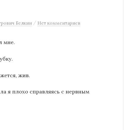
/
трович Белкин
Нет комментариев
л мне.
убку.
ажется, жив.
ила я плохо справляясь с нервным