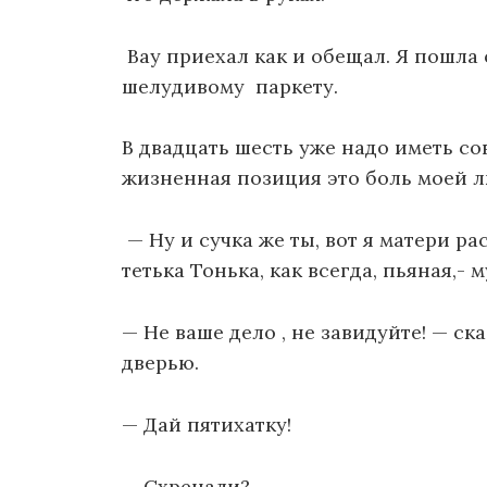
Вау приехал как и обещал. Я пошла
шелудивому паркету.
В двадцать шесть уже надо иметь с
жизненная позиция это боль моей л
— Ну и сучка же ты, вот я матери ра
тетька Тонька, как всегда, пьяная,- 
— Не ваше дело , не завидуйте! — ск
дверью.
— Дай пятихатку!
— Схренали?