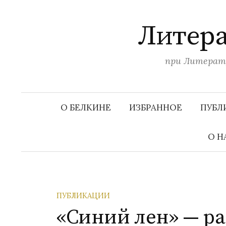
П
е
Литера
р
е
при Литерату
й
т
и
к
О БЕЛКИНЕ
ИЗБРАННОЕ
ПУБЛ
с
о
О Н
д
е
р
ж
ПУБЛИКАЦИИ
и
«Синий лен» — ра
м