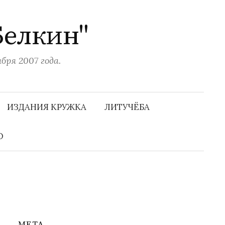
Белкин"
ря 2007 года.
Н
а
ИЗДАНИЯ КРУЖКА
ЛИТУЧЁБА
й
т
и
О
:
МЕТА