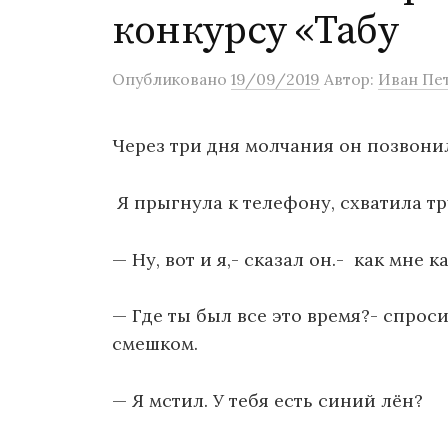
о
конкурсу «Табу
м
у
Опубликовано
19/09/2019
Автор:
Иван Пе
Через три дня молчания он позвони
Я прыгнула к телефону, схватила тр
— Ну, вот и я,- сказал он.- как мне к
— Где ты был все это время?- спрос
смешком.
— Я мстил. У тебя есть синий лён?