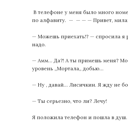
В телефоне у меня было много номе
по алфавиту. — — — — Привет, мила
— Можешь приехать!? — спросила я 
надо.
— Амм… Да?! А ты примешь меня? Мог
уровень ,,Мортала,, добью…
— Ну , давай… Лисичкин. Я жду не бо
— Ты серьезно, что ли? Лечу!
Я положила телефон и пошла в душ.