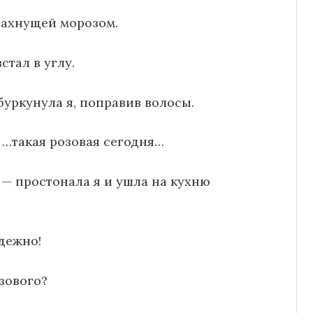
пахнущей морозом.
стал в углу.
буркунула я, поправив волосы.
 …такая розовая сегодня…
 — простонала я и ушла на кухню
дежно!
озового?