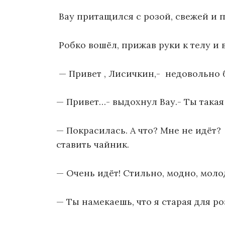
Вау притащился с розой, свежей и 
Робко вошёл, прижав руки к телу и в
— Привет , Лисичкин,- недовольно 
— Привет…- выдохнул Вау.- Ты такая
— Покрасилась. А что? Мне не идёт?
ставить чайник.
— Очень идёт! Стильно, модно, моло
— Ты намекаешь, что я старая для р