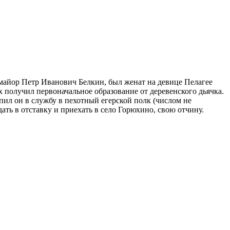
-майор Петр Иванович Белкин, был женат на девице Пелагее
 получил первоначальное образование от деревенского дьячка.
пил он в службу в пехотный егерской полк (числом не
ать в отставку и приехать в село Горюхино, свою отчину.