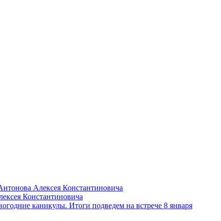
Антонова Алексея Константиновича
лексея Константиновича
вогодние каникулы. Итоги подведем на встрече 8 января