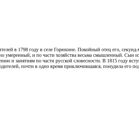
телей в 1798 году в селе Горюхине. Покойный отец его, секунд
но умеренный, и по части хозяйства весьма смышленный. Сын их
нию и занятиям по части русской словесности. В 1815 году всту
родителей, почти в одно время приключившаяся, понудила его под