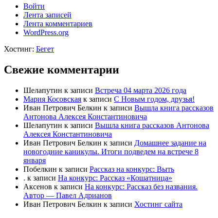
Войти
Лента записей
Лента комментариев
WordPress.org
Хостинг:
Бегет
Свежие комментарии
Шелапутин
к записи
Встреча 04 марта 2026 года
Мария Косовская
к записи
С Новым годом, друзья!
Иван Петрович Белкин
к записи
Вышла книга рассказов
Антонова Алексея Константиновича
Шелапутин
к записи
Вышла книга рассказов Антонова
Алексея Константиновича
Иван Петрович Белкин
к записи
Домашнее задание на
новогодние каникулы. Итоги подведем на встрече 8
января
Побелкин
к записи
Рассказ на конкурс: Выть
.
к записи
На конкурс: Рассказ «Кошатница»
Аксенов
к записи
На конкурс: Рассказ без названия.
Автор — Павел Адрианов
Иван Петрович Белкин
к записи
Хостинг сайта