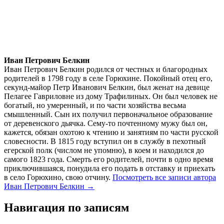
Иван Петрович Белкин
Иван Петрович Белкин родился от честных и благородных
родителей в 1798 году в селе Горюхине. Покойный отец его,
секунд-майор Петр Иванович Белкин, был женат на девице
Пелагее Гавриловне из дому Трафилиных. Он был человек не
богатый, но умеренный, и по части хозяйства весьма
смышленный. Сын их получил первоначальное образование
от деревенского дьячка. Сему-то почтенному мужу был он,
кажется, обязан охотою к чтению и занятиям по части русской
словесности. В 1815 году вступил он в службу в пехотный
егерской полк (числом не упомню), в коем и находился до
самого 1823 года. Смерть его родителей, почти в одно время
приключившаяся, понудила его подать в отставку и приехать
в село Горюхино, свою отчину.
Посмотреть все записи автора
Иван Петрович Белкин →
Навигация по записям