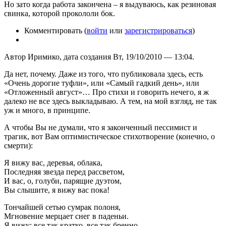
Но зато когда работа закончена – я выдуваюсь, как резиновая
свинка, которой прокололи бок.
Комментировать (
войти
или
зарегистрироваться
)
Автор Иримико, дата создания Вт, 19/10/2010 — 13:04.
Да нет, почему. Даже из того, что публиковала здесь, есть
«Очень дорогие туфли», или «Самый гадкий день», или
«Отложенный август»… Про стихи и говорить нечего, я ж
далеко не все здесь выкладываю. А тем, на мой взгляд, не так
уж и много, в принципе.
А чтобы Вы не думали, что я законченный пессимист и
трагик, вот Вам оптимистическое стихотворение (конечно, о
смерти):
Я вижу вас, деревья, облака,
Последняя звезда перед рассветом,
И вас, о, голуби, парящие дуэтом,
Вы слышите, я вижу вас пока!
Тончайшей сетью сумрак полоня,
Мгновение мерцает снег в паденьи.
Я вижу: все так кратко, все так бренно,