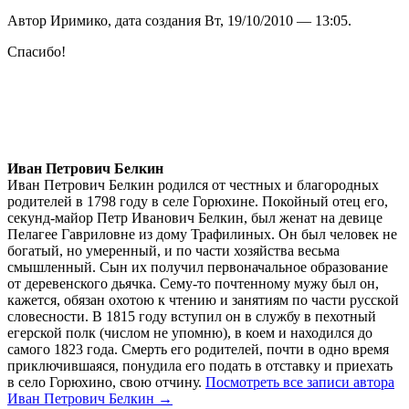
Автор Иримико, дата создания Вт, 19/10/2010 — 13:05.
Спасибо!
Иван Петрович Белкин
Иван Петрович Белкин родился от честных и благородных
родителей в 1798 году в селе Горюхине. Покойный отец его,
секунд-майор Петр Иванович Белкин, был женат на девице
Пелагее Гавриловне из дому Трафилиных. Он был человек не
богатый, но умеренный, и по части хозяйства весьма
смышленный. Сын их получил первоначальное образование
от деревенского дьячка. Сему-то почтенному мужу был он,
кажется, обязан охотою к чтению и занятиям по части русской
словесности. В 1815 году вступил он в службу в пехотный
егерской полк (числом не упомню), в коем и находился до
самого 1823 года. Смерть его родителей, почти в одно время
приключившаяся, понудила его подать в отставку и приехать
в село Горюхино, свою отчину.
Посмотреть все записи автора
Иван Петрович Белкин →