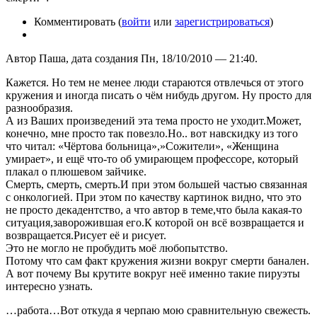
Комментировать (
войти
или
зарегистрироваться
)
Автор Паша, дата создания Пн, 18/10/2010 — 21:40.
Кажется. Но тем не менее люди стараются отвлечься от этого
кружения и иногда писать о чём нибудь другом. Ну просто для
разнообразия.
А из Ваших произведений эта тема просто не уходит.Может,
конечно, мне просто так повезло.Но.. вот навскидку из того
что читал: «Чёртова больница»,»Сожители», «Женщина
умирает», и ещё что-то об умирающем профессоре, который
плакал о плюшевом зайчике.
Смерть, смерть, смерть.И при этом большей частью связанная
с онкологией. При этом по качеству картинок видно, что это
не просто декадентство, а что автор в теме,что была какая-то
ситуация,заворожившая его.К которой он всё возвращается и
возвращается.Рисует её и рисует.
Это не могло не пробудить моё любопытство.
Потому что сам факт кружения жизни вокруг смерти банален.
А вот почему Вы крутите вокруг неё именно такие пируэты
интересно узнать.
…работа…Вот откуда я черпаю мою сравнительную свежесть.