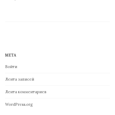
и
я
п
о
з
а
п
МЕТА
и
Войти
с
Лента записей
я
м
Лента комментариев
WordPress.org