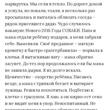
маршрутка. Мы сели в тепло. По дороге домой
я уснула, но покали, ехали, я несколько раз
просыпалась и пыталась облизать соседа –
рядом присевшего дядю. Чудо случилось
накануне Нового 2018 Года СОБАКИ. Папа и
мама отдали ребёнку подарок, а меня забрали
себе. Выменяли. Своё преданное – мягкую
кроватку я быстро «разгербанила» — порвала в
клочья. Я вытаскиваю вату – мама обратно
засунет. До тех пор продолжалось ели бы мама
не зашила дырки. Я их долго искала.
Щенячество – озорство ребёнка. Писаюсь
везде, а мама с тряпкой бегает и вытирает
лужицы. Решила поохотиться. Подбегаю к
клетке с грызуном. Я лаю, а он мирно ест сено
и не видит меня в упор. Невоспитанный. Не