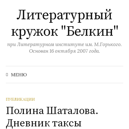
П
Литературный
е
р
кружок "Белкин"
е
й
т
при Литературном институте им. М.Горького.
и
Основан 16 октября 2007 года.
к
с
Н
а
о
МЕНЮ
й
д
т
и
е
:
р
ПУБЛИКАЦИИ
ж
Полина Шаталова.
и
Дневник таксы
м
о