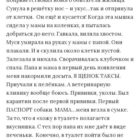
поприветствовал нового обитателя жилища.
Сунула в решётку нос – и укус…так и отпрянула
от клетки. Он ещё и кусается! Когда эта мышка
сидела у мамы на коленках, я пыталась
добраться до него. Гавкала, виляла хвостом.
Муся умирала на руках у мамы с папой. Они
плакали. И я скулила около клетки пустой.
Залезала и нюхала. Сворачивалась клубочком и
спала. Папа и мама в первый день появления
меня накормили досыта. Я ЩЕНОК ТАКСЫ.
Приучали к пелёнкам. А ветеринарную
клинику вообще боюсь. Прививки, уколы. Был
карантин после первой прививки. Первый
ПАСПОРТ собаки. МАМА…меня везла в сумке.
За то, что я «хожу в туалет» полагается
вкусняшка. С тех пор папа их мне даёт в виде
печеньки. Конечно, в туалет пойти было не