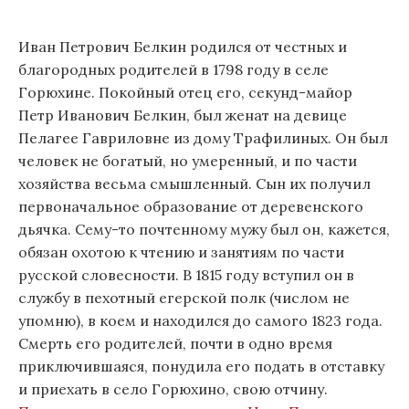
Иван Петрович Белкин родился от честных и
благородных родителей в 1798 году в селе
Горюхине. Покойный отец его, секунд-майор
Петр Иванович Белкин, был женат на девице
Пелагее Гавриловне из дому Трафилиных. Он был
человек не богатый, но умеренный, и по части
хозяйства весьма смышленный. Сын их получил
первоначальное образование от деревенского
дьячка. Сему-то почтенному мужу был он, кажется,
обязан охотою к чтению и занятиям по части
русской словесности. В 1815 году вступил он в
службу в пехотный егерской полк (числом не
упомню), в коем и находился до самого 1823 года.
Смерть его родителей, почти в одно время
приключившаяся, понудила его подать в отставку
и приехать в село Горюхино, свою отчину.