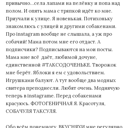
привычно…села лапами на пелёнку и попа над
полом. И опять мама с тряпкой идёт ко мне.
Приучали к улице. Я новенькая. Потихоньку
знакомлюсь с улицей и другими собакенами.
Про instagram вообще не слышала, а уж про
собачий! Мама потом мне его отдаст. А
подписчики? Подписываются на мои посты.
Мама мне всё даёт, любимой дочуне,
единственной #ТАКСОДОЧЕНЬКЕ. Творожок
мне берёт. Яблоки я ем с удовольствием.
Игрушками балуют. А тут вообще два модных
свитера преподнесли. Любят очень. Моднячую
теперь в instagrame. Перед собакенами
красуюсь. ФОТОГЕНИЧНАЯ Я. Красотуля,
СОБАЧУЛЯ ТАКСУЛЯ.
Обо всём понемногу. ВКУСНЯХИ мне регулярно