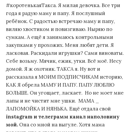
#коротенькаяТакса. Я милая девочка. Все три
года я радую маму и папу. Я послушный
ребёнок. С радостью встречаю маму и папу,
виляю хвостиком и повизгиваю. Ныряю по
сумкам. А ещё я занимаюсь контрольными
закупками у прохожих. Меня любят дети. Я
ласковая. Раскидали игрушки? Сами виноваты.
Себе возьму. Мячик, ежик, утки. Всё моё. Несу
домой. Я ж охотник. ТАКСА я. Ну вот и
рассказала я МОИМ ПОДПИСЧИКАМ историю,
КАК Я обрела МАМУ И ПАПУ. ПАПУ ЛЮБЛЮ
БОЛЬШЕ. Он угощает, ласкает. Но не моет мне
лапы и не чистит мне ушки. МАМА _
ЛАПОМОЙКА И НЯНЬКА. Ещё отдала свой
instagram
и телеграмм канал наполовину
мой.
Она со мной на выгуле. Хотя мама