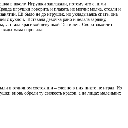
пошла в школу. Игрушки заплакали, потому что с ними
Правда игрушки говорить и плакать не могли: молча, стояли и
занятий. Ей было не до игрушек, но укладываясь спать, она
м с куклой. Вставала девочка рано и делала зарядку,
ла,… стала красивой девушкой 15-ти лет. Скоро закончит
днажды мама спросила:
ыли в отличном состоянии – словно в них никто не играл. Из
ушки вновь обрели ту свежесть красок, а на лицах маленьких