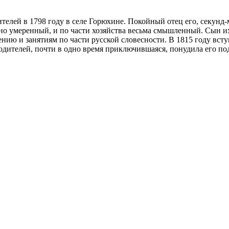
телей в 1798 году в селе Горюхине. Покойный отец его, секунд
но умеренный, и по части хозяйства весьма смышленный. Сын их
нию и занятиям по части русской словесности. В 1815 году всту
родителей, почти в одно время приключившаяся, понудила его под