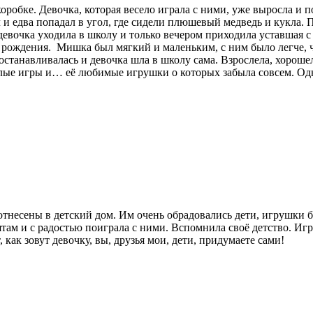
робке. Девочка, которая весело играла с ними, уже выросла и 
л и едва попадал в угол, где сидели плюшевый медведь и кукла. 
евочка уходила в школу и только вечером приходила уставшая с 
 рождения. Мишка был мягкий и маленьким, с ним было легче, че
останавливалась и девочка шла в школу сама. Взрослела, хороше
есёлые игры и… её любимые игрушки о которых забыла совсем. О
тнесены в детский дом. Им очень обрадовались дети, игрушки б
там и с радостью поиграла с ними. Вспомнила своё детство. Игр
как зовут девочку, вы, друзья мои, дети, придумаете сами!