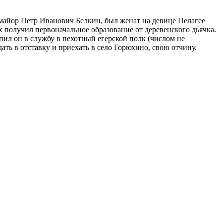
-майор Петр Иванович Белкин, был женат на девице Пелагее
 получил первоначальное образование от деревенского дьячка.
пил он в службу в пехотный егерской полк (числом не
ать в отставку и приехать в село Горюхино, свою отчину.