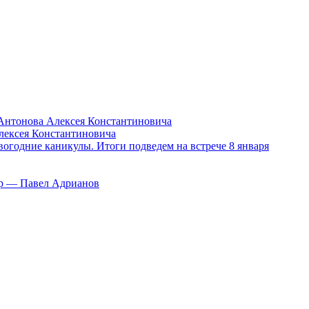
Антонова Алексея Константиновича
лексея Константиновича
вогодние каникулы. Итоги подведем на встрече 8 января
тор — Павел Адрианов