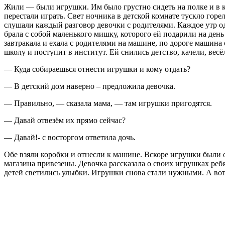
Жили — были игрушки. Им было грустно сидеть на полке и в ко
перестали играть. Свет ночника в детской комнате тускло горе
слушали каждый разговор девочки с родителями. Каждое утр од
брала с собой маленького мишку, которого ей подарили на день
завтракала и ехала с родителями на машине, по дороге машина 
школу и поступит в институт. Ей снились детство, качели, в
— Куда собираешься отнести игрушки и кому отдать?
— В детский дом наверно – предложила девочка.
— Правильно, — сказала мама, — там игрушки пригодятся.
— Давай отвезём их прямо сейчас?
— Давай!- с восторгом ответила дочь.
Обе взяли коробки и отнесли к машине. Вскоре игрушки были о
магазина привезены. Девочка рассказала о своих игрушках ребя
детей светились улыбки. Игрушки снова стали нужными. А вот, 