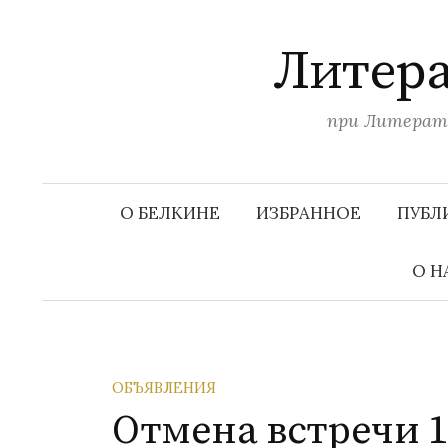
П
е
Литера
р
е
при Литерату
й
т
и
к
О БЕЛКИНЕ
ИЗБРАННОЕ
ПУБЛ
с
о
О Н
д
е
р
ж
ОБЪЯВЛЕНИЯ
и
Отмена встречи 1
м