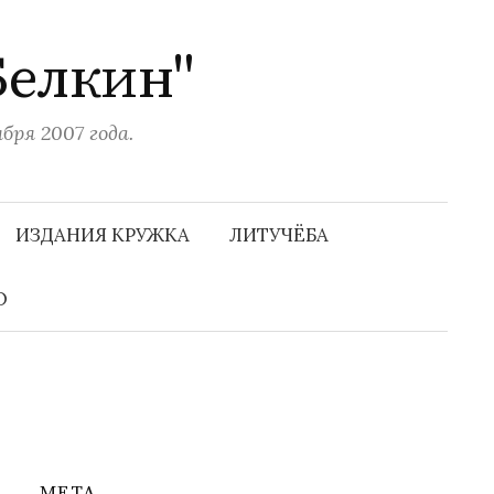
Белкин"
ря 2007 года.
Н
а
ИЗДАНИЯ КРУЖКА
ЛИТУЧЁБА
й
т
и
О
:
МЕТА