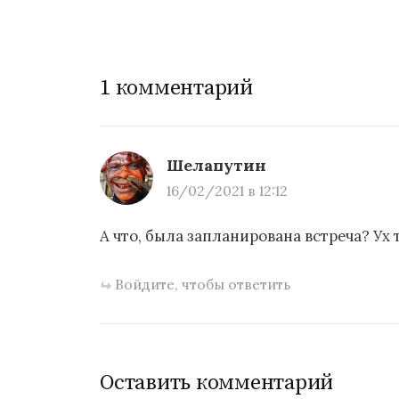
Н
а
1 комментарий
в
и
г
Шелапутин
а
16/02/2021 в 12:12
ц
А что, была запланирована встреча? Ух 
и
Войдите, чтобы ответить
я
п
о
Оставить комментарий