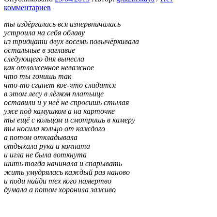
комментариев
ты издёргалась вся изнервничалась
устроила на себя облаву
из тридцати двух восемь повычёркивала
остальные в заглавие
следующего дня вынесла
как отложенное неважное
что ты гонишь так
что-то сгинет кое-что сладится
в этом лесу в лёгком платьице
оставили и у неё не спросишь стылая
уже под камушком а на карточке
ты ещё с кольцом и смотришь в камеру
ты носила кольцо от каждого
а потом откладывала
отдыхала рука и комната
и игла не была воткнута
шить тогда начинала и спарывать
жить умудрялась каждый раз наново
и поди найди тех кого намертво
думала а потом хоронила заживо