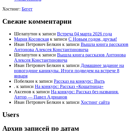
Хостинг:
Бегет
Свежие комментарии
Шелапутин
к записи
Встреча 04 марта 2026 года
Мария Косовская
к записи
С Новым годом, друзья!
Иван Петрович Белкин
к записи
Вышла книга рассказов
Антонова Алексея Константиновича
Шелапутин
к записи
Вышла книга рассказов Антонова
Алексея Константиновича
Иван Петрович Белкин
к записи
Домашнее задание на
новогодние каникулы. Итоги подведем на встрече 8
января
Побелкин
к записи
Рассказ на конкурс: Выть
.
к записи
На конкурс: Рассказ «Кошатница»
Аксенов
к записи
На конкурс: Рассказ без названия.
Автор — Павел Адрианов
Иван Петрович Белкин
к записи
Хостинг сайта
Users
Архив записей по датам