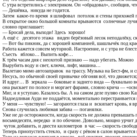
С утра встретились с электриком. Он «обрадовал», сообщив, чт
— Дешёвка, никуда не годится.
Затем какое-то время я шлифовал потолок и стены прихожей
В открытое окно большой комнаты врываются солнечные лучи и 
словно приглашает:
— Бросай дела, выходи! Здесь хорошо!
А ещё с десятого этажа виден берёзовый лесок неподалёку, 
— Вот бы пикник, да с хорошей компанией, шашлычёк под кр
Работа кажется совсем муторной. Настроение, и с утра не блест
Съесть яблоко… Выпить кофе…
К трём часам дня с неохотой признаю — надо убегать. Можно по
Вырубить воду и свет, ключи, лифт, машина…
Вылетаю мимо автозаправок на трассу. Музыка на Бест-фм, и ск
Несусь, по обычной своей привычке обгоняя всё, что движется
И вдруг… В зеркала — боковые и заднего вида — буквально вс
она рыскает по полосе и моргает фарами, словно крича — «ос
Миг, и я уступаю. Казалось бы. А на самом деле пуляю свою 
Надоедливая Ауди не поддаётся, моментально перестраивается 
У меня — чувствую! — загораются глаза и вскипает кровь, я в
Снова случилась любимая забава — поганялки.
Уже не до осторожности, когда скорость не должна превышать
восьмидесяти, нередко и по обочине. Довольно, мощно урчит д
чуток добавить, и двести километров в час — скорость свобод
Теперь приопустить стекло, и сразу с рёвом в салон врываетс
Тело на виражах влипает в кресло, всё свистит, дрожит, грохо