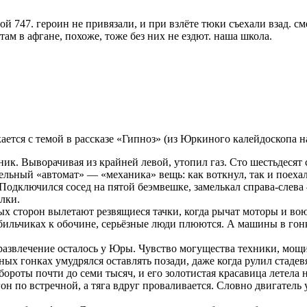
вой 747. героин не привязали, и при взлёте тюки съехали взад. с
ам в афгане, похоже, тоже без них не ездют. наша школа.
ается с темой в рассказе «Гипноз» (из Юркиного калейдоскопа на
ник. Выворачивая из крайней левой, утопил газ. Сто шестьдеся
ельный «автомат» — «механика» вещь: как воткнул, так и поехал
 Подключился сосед на пятой беэмвешке, замелькал справа-слева 
лки.
ных сторон вылетают резвящиеся тачки, когда рычат моторы и во
бильчиках к обочине, серьёзные люди плюются. А машины в гонк
развлечение осталось у Юры. Чувство могущества техники, мощи
ых гонках умудрялся оставлять позади, даже когда рулил стадев
ороты почти до семи тысяч, и его золотистая красавица летела
бгон по встречной, а тяга вдруг проваливается. Словно двигатель