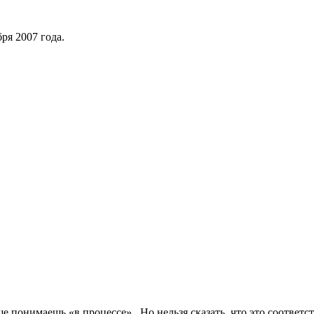
ря 2007 года.
льше понимаешь «в процессе». Но нельзя сказать, что это соотв