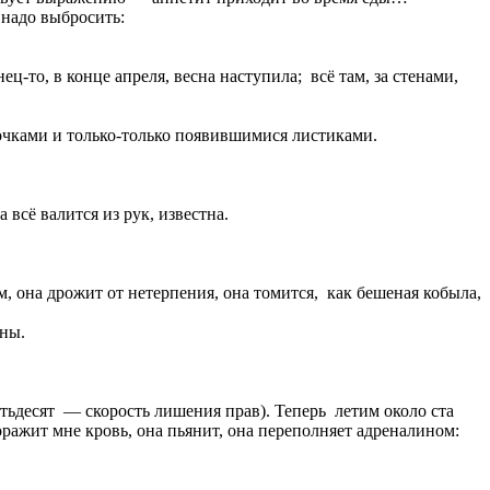
 надо выбросить:
то, в конце апреля, весна наступила; всё там, за стенами,
очками и только-только появившимися листиками.
всё валится из рук, известна.
 она дрожит от нетерпения, она томится, как бешеная кобыла,
ины.
тьдесят — скорость лишения прав). Теперь летим около ста
оражит мне кровь, она пьянит, она переполняет адреналином: