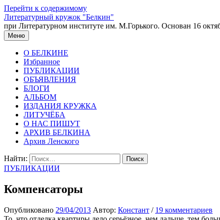
Перейти к содержимому
Литературный кружок "Белкин"
при Литературном институте им. М.Горького. Основан 16 октяб
Меню
О БЕЛКИНЕ
Избранное
ПУБЛИКАЦИИ
ОБЪЯВЛЕНИЯ
БЛОГИ
АЛЬБОМ
ИЗДАНИЯ КРУЖКА
ЛИТУЧЁБА
О НАС ПИШУТ
АРХИВ БЕЛКИНА
Архив Ленского
Найти:
ПУБЛИКАЦИИ
Компенсаторы
Опубликовано
29/04/2013
Автор:
Констант
/
19 комментариев
То, что отделка квартиры дело серьёзное, чем дальше, тем бо