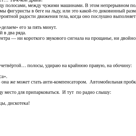
 между полосами, между чужими машинами. В этом непрерывном
 фигуристы в беге на льду, или это какой-то диковинный раз
вероятной радости движения тела, когда оно послушно выполняет
делаем» его за пять минут.
 в два ряда.
нтра — ни короткого звукового сигнала на прощанье, ни двойно
., четвёртой… полосы, удираю на крайнюю правую, на обочину:
са».
на же может стать анти-компенсатором. Автомобильная пробка
щу место для припарковаться. И тут по радио слышу:
цы, дискотека!