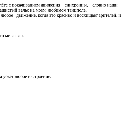
 полёте с покачиванием движения синхронны, словно наши
машистый вальс на моем любимом танцполе.
 любое движение, когда это красиво и восхищает зрителей, и
го мига фар.
 убьёт любое настроение.