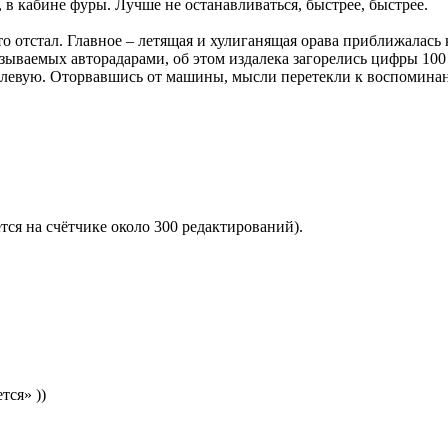
в кабине фуры. Лучше не останавливаться, быстрее, быстрее.
 кто отстал. Главное – летящая и хулиганящая орава приближала
ываемых авторадарами, об этом издалека загорелись цифры 100 
 левую. Оторвавшись от машины, мысли перетекли к воспомин
тся на счётчике около 300 редактирований).
тся» ))