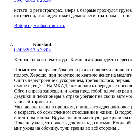
30/04/2013 в 23:36
кстати, о регистраторах. вчера в баграме грохнулся грузо
интересно, что видео тоже сделано регистратором — они т
Войдите, чтобы ответить
Konstant
:
02/05/2013 в 23:03
Кстати, одна из тем этюда «Компенсаторы» где-то пересек
Посмотрел на правое боковое зеркало и включил поворот
полосу. Хорошо, при покупке не хватило денег на медлит
Опять перестроение с ускорением, третья полоса, первая.
импреза, ещё… На МКАДе начинались очередные погоня
Обгон справа запрещён, и когда пред тобой вдруг из раз
девушки и пенсионеры в страхе убегают на своих автомо
успевай тормозить.
Увы, дельтапланы в прошлом, и лишь это адреналиновое 
о возрасте, об осмысленном отношении к жизни. В подобн
в полторы тонны! Врубал на пониженную, раскручивая об
Пока не узнал, что такое – докрутить до восьми. Когда о
миг уходя на обочину, тучи гравия во всё стороны…