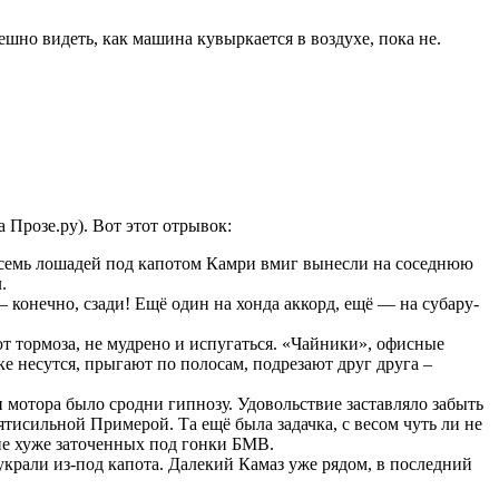
мешно видеть, как машина кувыркается в воздухе, пока не.
 Прозе.ру). Вот этот отрывок:
т семь лошадей под капотом Камри вмиг вынесли на соседнюю
.
– конечно, сзади! Ещё один на хонда аккорд, ещё — на субару-
ют тормоза, не мудрено и испугаться. «Чайники», офисные
е несутся, прыгают по полосам, подрезают друг друга –
 мотора было сродни гипнозу. Удовольствие заставляло забыть
ятисильной Примерой. Та ещё была задачка, с весом чуть ли не
 не хуже заточенных под гонки БМВ.
 украли из-под капота. Далекий Камаз уже рядом, в последний