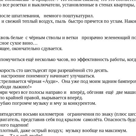
о все розетки и выключатели, установленные в стенах квартиры,
 после шпатлевания, немного поштукатурил.
свежий теплый воздух, пыль быстро прячется по углам. Наконец-
сквозь белые с чёрным стволы и ветки прозрачно зеленеющий п
асное сухое вино…
ящее, окончательно сдувается.
мучиться ещё несколько часов, но эффективность работы, когда 
орость сто шестьдесят при разрешённой сто десять.
; настроение понемногу начинает улучшаться.
треливается чёрная «Ауди». Она уже под моим задним бампером,
вободи лыжню!»
Камри через все полосы направо и вперёд, обгоняя ещё две маш
по крайней правой, вырывается вперёд.
рубаю погромче музыку и мчу за конкурентом.
 пятидесяти восьми километров ограничения по знаку (плюс шес
вигатель, представив себя под крылом самолёта. Опасность буд
ного падения!
я плотный, даже острый воздух; музыку вообще на максимум.
чет… Та-к-кой драйв!