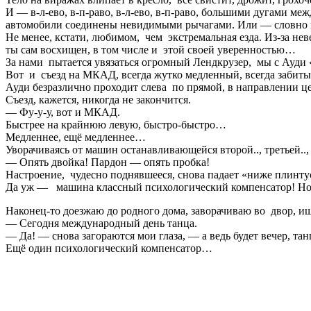
И — в-л-ево, в-п-раво, в-л-ево, в-п-раво, большими дугами
автомобили соединены невидимыми рычагами. Или — словно мы
Не менее, кстати, любимом, чем экстремальная езда. Из-за не
ты сам восхищен, в том числе и этой своей уверенностью…
За нами пытается увязаться огромный Лендкрузер, мы с Ауди «
Вот и съезд на МКАД, всегда жутко медленный, всегда забитый
Ауди безразлично проходит слева по прямой, в направлении це
Съезд, кажется, никогда не закончится.
— Фу-у-у, вот и МКАД.
Быстрее на крайнюю левую, быстро-быстро…
Медленнее, ещё медленнее…
Уворачиваясь от машин останавливающейся второй.., третьей.
— Опять двойка! Пардон — опять пробка!
Настроение, чудесно поднявшееся, снова падает «ниже плинту
Да уж — машина классный психологический компенсатор! Но о
Наконец-то доезжаю до родного дома, заворачиваю во двор, и
— Сегодня международный день танца.
— Да! — снова загораются мои глаза, — а ведь будет вечер, тан
Ещё один психологический компенсатор…