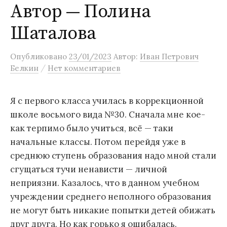
Автор — Полина
м
у
Шаталова
Опубликовано
23/01/2023
Автор:
Иван Петрович
/
Белкин
Нет комментариев
Я с первого класса училась в коррекционной
школе восьмого вида №30. Сначала мне кое-
как терпимо было учиться, всё — таки
начальные классы. Потом перейдя уже в
среднюю ступень образования надо мной стали
сгущаться тучи ненависти — личной
неприязни. Казалось, что в данном учебном
учреждении среднего неполного образования
не могут быть никакие попытки детей обижать
друг друга. Но как горько я ошибалась.