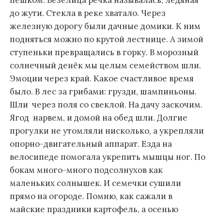
пешком. Везелица речка называлась, ледяная
до жути. Стекла в реке хватало. Через
железную дорогу были дачные домики. К ним
подняться можно по крутой лестнице. А зимой
ступеньки превращались в горку. В морозный
солнечный денёк мы целым семейством шли.
Эмоции через край. Какое счастливое время
было. В лес за грибами: грузди, шампиньоны.
Шли через поля со свеклой. На дачу заскочим.
Ягод нарвем, и домой на обед шли. Долгие
прогулки не утомляли нисколько, а укрепляли
опорно-двигательный аппарат. Езда на
велосипеде помогала укрепить мышцы ног. По
бокам много-много подсолнухов как
маленьких солнышек. И семечки сушили
прямо на огороде. Помню, как сажали в
майские праздники картофель, а осенью