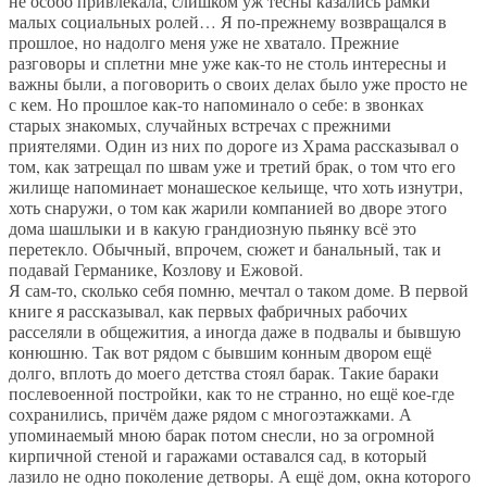
не особо привлекала, слишком уж тесны казались рамки
малых социальных ролей… Я по-прежнему возвращался в
прошлое, но надолго меня уже не хватало. Прежние
разговоры и сплетни мне уже как-то не столь интересны и
важны были, а поговорить о своих делах было уже просто не
с кем. Но прошлое как-то напоминало о себе: в звонках
старых знакомых, случайных встречах с прежними
приятелями. Один из них по дороге из Храма рассказывал о
том, как затрещал по швам уже и третий брак, о том что его
жилище напоминает монашеское кельище, что хоть изнутри,
хоть снаружи, о том как жарили компанией во дворе этого
дома шашлыки и в какую грандиозную пьянку всё это
перетекло. Обычный, впрочем, сюжет и банальный, так и
подавай Германике, Козлову и Ежовой.
Я сам-то, сколько себя помню, мечтал о таком доме. В первой
книге я рассказывал, как первых фабричных рабочих
расселяли в общежития, а иногда даже в подвалы и бывшую
конюшню. Так вот рядом с бывшим конным двором ещё
долго, вплоть до моего детства стоял барак. Такие бараки
послевоенной постройки, как то не странно, но ещё кое-где
сохранились, причём даже рядом с многоэтажками. А
упоминаемый мною барак потом снесли, но за огромной
кирпичной стеной и гаражами оставался сад, в который
лазило не одно поколение детворы. А ещё дом, окна которого