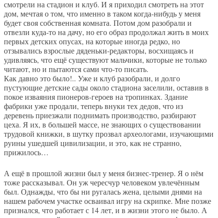
смотрели на стадион и клуб. И я приходил смотреть на этот
дом, мечтая о том, что именно в таком когда-нибудь у меня
будет своя собственная комната. Потом дом разобрали и
отвезли куда-то на дачу, но его образ продолжал жить в моих
первых детских опусах, на которые иногда редко, но
отзывались взрослые дяденьки-редакторы, восхищаясь и
удивляясь, что ещё существуют мальчики, которые не только
читают, но и пытаются сами что-то писать.
Как давно это было!.. Уже и клуб разобрали, и долго
пустующие детские сады около стадиона заселили, оставив в
покое изваяния пионеров-героев на тропинках. Здание
фабрики уже продали, теперь внуки тех дедов, что из
деревень приезжали поднимать производство, разбирают
цеха. Я их, в большей массе, не знающих о существовании
трудовой книжки, в шутку прозвал археологами, изучающими
руины ушедшей цивилизации, и это, как не странно,
прижилось…
А ещё в прошлой жизни был у меня бизнес-тренер. Я о нём
тоже рассказывал. Он уж чересчур человеком увлечённым
был. Однажды, что бы ни ругалась жена, целыми днями на
нашем рабочем участке осваивал игру на скрипке. Мне позже
признался, что работает с 14 лет, и в жизни этого не было. А