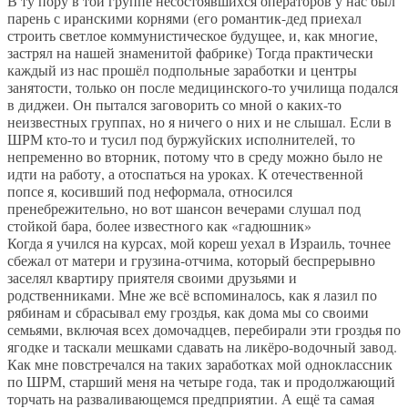
В ту пору в той группе несостоявшихся операторов у нас был
парень с иранскими корнями (его романтик-дед приехал
строить светлое коммунистическое будущее, и, как многие,
застрял на нашей знаменитой фабрике) Тогда практически
каждый из нас прошёл подпольные заработки и центры
занятости, только он после медицинского-то училища подался
в диджеи. Он пытался заговорить со мной о каких-то
неизвестных группах, но я ничего о них и не слышал. Если в
ШРМ кто-то и тусил под буржуйских исполнителей, то
непременно во вторник, потому что в среду можно было не
идти на работу, а отоспаться на уроках. К отечественной
попсе я, косивший под неформала, относился
пренебрежительно, но вот шансон вечерами слушал под
стойкой бара, более известного как «гадюшник»
Когда я учился на курсах, мой кореш уехал в Израиль, точнее
сбежал от матери и грузина-отчима, который беспрерывно
заселял квартиру приятеля своими друзьями и
родственниками. Мне же всё вспоминалось, как я лазил по
рябинам и сбрасывал ему гроздья, как дома мы со своими
семьями, включая всех домочадцев, перебирали эти гроздья по
ягодке и таскали мешками сдавать на ликёро-водочный завод.
Как мне повстречался на таких заработках мой одноклассник
по ШРМ, старший меня на четыре года, так и продолжающий
торчать на разваливающемся предприятии. А ещё та самая