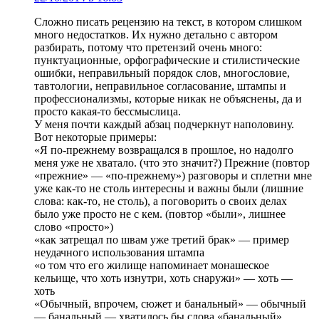
Сложно писать рецензию на текст, в котором слишком
много недостатков. Их нужно детально с автором
разбирать, потому что претензий очень много:
пунктуационные, орфографические и стилистические
ошибки, неправильный порядок слов, многословие,
тавтологии, неправильное согласование, штампы и
профессионализмы, которые никак не объяснены, да и
просто какая-то бессмыслица.
У меня почти каждый абзац подчеркнут наполовину.
Вот некоторые примеры:
«Я по-прежнему возвращался в прошлое, но надолго
меня уже не хватало. (что это значит?) Прежние (повтор
«прежние» — «по-прежнему») разговоры и сплетни мне
уже как-то не столь интересны и важны были (лишние
слова: как-то, не столь), а поговорить о своих делах
было уже просто не с кем. (повтор «были», лишнее
слово «просто»)
«как затрещал по швам уже третий брак» — пример
неудачного использования штампа
«о том что его жилище напоминает монашеское
кельище, что хоть изнутри, хоть снаружи» — хоть —
хоть
«Обычный, впрочем, сюжет и банальный» — обычный
— банальный — хватилось бы слова «банальный»