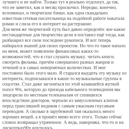
лучшего и не найти. Только тут я реально отдохнул, да так,
что не заметил, как и месяц проскочил. Нередко, конечно,
вспоминал, и творческие бзики, как одна скандально
известная сетевая писательница на подобной работе накатала
роман и слила его в интернет на растерзание.
Для меня же творческий путь был давно определён: кое-какие
нестандартные для творчества цели я поставил ещё тогда, как
разбазарил все свои последние рукописи. И вот теперь
набирался знаний для своих проектов. Но что-то такое напало
на меня, может появление финансовых каких-то
возможностей, что я стал слушать музыку, читать книги,
смотреть фильмы, причём совершенно разных жанров и
течений и в самых невероятных количествах. И мне
постоянно было этого мало. Я старался выудить эту музыку из
интернета, подписывался в какие-то музыкальные группы в
соцсетях. Стал даже загоняться по этой казавшейся жуткой
попсе 90х, которую до прихода кабельного телевидения мы
лицезрели по местным телеканалам от спившихся
впоследствии дикторов, черпали из замусоленных клипов
перед трансляцией видиков с самым ужасным гнусавым
переводом. А сколько в зарубежной там оказалось много
хороших вещей, а я прошёл мимо всего этого. Только сейчас
словно возвращал утраченное. А ведь, наверняка, что-то и на
дискотеках90х крутилось.