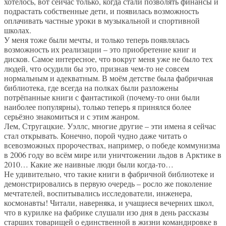
хотелось, вот сейчас только, когда стали позволять финансы и
подрастать собственные дети, и появилась возможность
оплачивать частные уроки в музыкальной и спортивной
школах.
У меня тоже были мечты, и только теперь появлялась
возможность их реализации – это приобретение книг и
дисков. Самое интересное, что вокруг меня уже не было тех
людей, что осудили бы это, признав чем-то не совсем
нормальным и адекватным. В моём детстве была фабричная
библиотека, где всегда на полках были разложены
потрёпанные книги с фантастикой (почему-то они были
наиболее популярны), только теперь я принялся более
серьёзно знакомиться и с этим жанром.
Лем, Стругацкие. Уэллс, многие другие – эти имена я сейчас
стал открывать. Конечно, порой чудно даже читать о
всевозможных пророчествах, например, о победе коммунизма
в 2006 году во всём мире или уничтожении льдов в Арктике в
2010… Какие же наивные люди были когда-то…
Не удивительно, что такие книги в фабричной библиотеке и
демонстрировались в первую очередь – росло же поколение
мечтателей, воспитывались исследователи, инженера,
космонавты! Читали, наверняка, и учащиеся вечерних школ,
что в курилке на фабрике слушали изо дня в день рассказы
старших товарищей о единственной в жизни командировке в