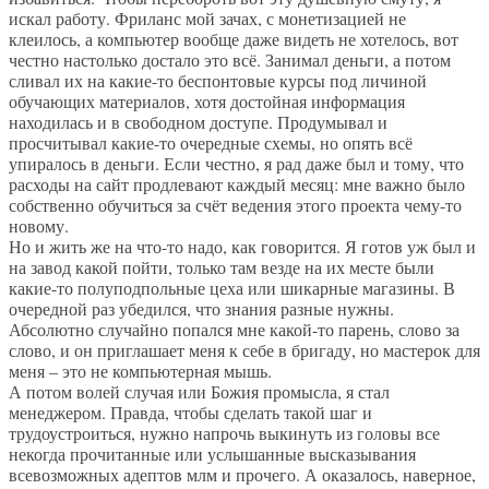
искал работу. Фриланс мой зачах, с монетизацией не
клеилось, а компьютер вообще даже видеть не хотелось, вот
честно настолько достало это всё. Занимал деньги, а потом
сливал их на какие-то беспонтовые курсы под личиной
обучающих материалов, хотя достойная информация
находилась и в свободном доступе. Продумывал и
просчитывал какие-то очередные схемы, но опять всё
упиралось в деньги. Если честно, я рад даже был и тому, что
расходы на сайт продлевают каждый месяц: мне важно было
собственно обучиться за счёт ведения этого проекта чему-то
новому.
Но и жить же на что-то надо, как говорится. Я готов уж был и
на завод какой пойти, только там везде на их месте были
какие-то полуподпольные цеха или шикарные магазины. В
очередной раз убедился, что знания разные нужны.
Абсолютно случайно попался мне какой-то парень, слово за
слово, и он приглашает меня к себе в бригаду, но мастерок для
меня – это не компьютерная мышь.
А потом волей случая или Божия промысла, я стал
менеджером. Правда, чтобы сделать такой шаг и
трудоустроиться, нужно напрочь выкинуть из головы все
некогда прочитанные или услышанные высказывания
всевозможных адептов млм и прочего. А оказалось, наверное,