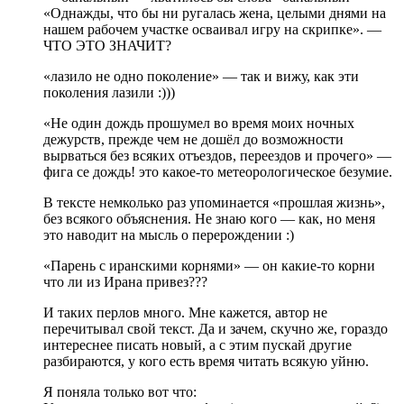
«Однажды, что бы ни ругалась жена, целыми днями на
нашем рабочем участке осваивал игру на скрипке». —
ЧТО ЭТО ЗНАЧИТ?
«лазило не одно поколение» — так и вижу, как эти
поколения лазили :)))
«Не один дождь прошумел во время моих ночных
дежурств, прежде чем не дошёл до возможности
вырваться без всяких отъездов, переездов и прочего» —
фига се дождь! это какое-то метеорологическое безумие.
В тексте немколько раз упоминается «прошлая жизнь»,
без всякого объяснения. Не знаю кого — как, но меня
это наводит на мысль о перерождении :)
«Парень с иранскими корнями» — он какие-то корни
что ли из Ирана привез???
И таких перлов много. Мне кажется, автор не
перечитывал свой текст. Да и зачем, скучно же, гораздо
интереснее писать новый, а с этим пускай другие
разбираются, у кого есть время читать всякую уйню.
Я поняла только вот что: