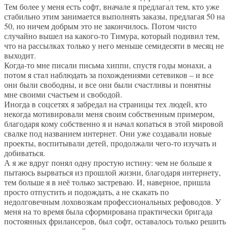
Тем более у меня есть софт, вначале я предлагал тем, кто уже
стабильно этим занимается выполнять заказы, предлагая 50 на
50, но ничем добрым это не закончилось. Потом чисто
случайно вышел на какого-то Тимура, который подивил тем,
что на рассылках только у него меньше семидесяти в месяц не
выходит.
Когда-то мне писали письма хиппи, спустя годы монахи, а
потом я стал наблюдать за похождениями сетевиков – и все
они были свободны, и все они были счастливы и понятны
мне своими счастьем и свободой.
Иногда в соцсетях я забредал на страницы тех людей, кто
некогда мотивировали меня своим собственным примером,
благодаря кому собственно я и начал копаться в этой мировой
свалке под названием интернет. Они уже создавали новые
проекты, воспитывали детей, продолжали чего-то изучать и
добиваться.
А я же вдруг понял одну простую истину: чем не больше я
пытаюсь вырваться из прошлой жизни, благодаря интернету,
тем больше я в неё только застреваю. И, наверное, пришла
просто отпустить и подождать, а не скакать по
недолговечным лоховозкам профессиональных рефоводов. У
меня на то время была сформирована практически бригада
постоянных фрилансеров, был софт, оставалось только решить