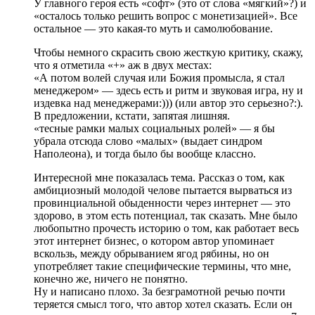
У главного героя есть «софт» (это от слова «мягкий»?) и
«осталось только решить вопрос с монетизацией». Все
остальное — это какая-то муть и самолюбование.
Чтобы немного скрасить свою жесткую критику, скажу,
что я отметила «+» аж в двух местах:
«А потом волей случая или Божия промысла, я стал
менеджером» — здесь есть и ритм и звуковая игра, ну и
издевка над менеджерами:))) (или автор это серьезно?:).
В предложении, кстати, запятая лишняя.
«тесные рамки малых социальных ролей» — я бы
убрала отсюда слово «малых» (выдает синдром
Наполеона), и тогда было бы вообще классно.
Интересной мне показалась тема. Рассказ о том, как
амбициозный молодой челове пытается вырваться из
провинциальной обыденности через интернет — это
здорово, в этом есть потенциал, так сказать. Мне было
любопытно прочесть историю о том, как работает весь
этот интернет бизнес, о котором автор упоминает
вскользь, между обрыванием ягод рябины, но он
употребляет такие специфические термины, что мне,
конечно же, ничего не понятно.
Ну и написано плохо. За безграмотной речью почти
теряется смысл того, что автор хотел сказать. Если он