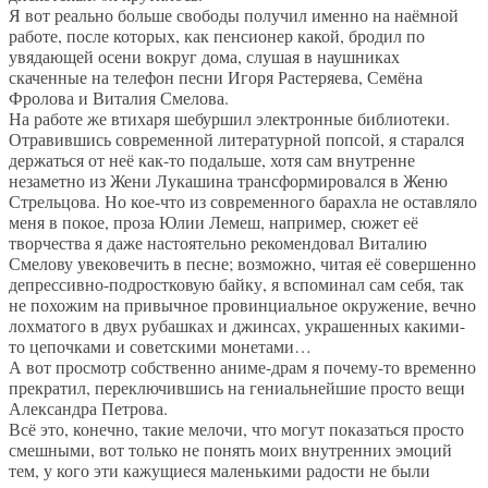
Я вот реально больше свободы получил именно на наёмной
работе, после которых, как пенсионер какой, бродил по
увядающей осени вокруг дома, слушая в наушниках
скаченные на телефон песни Игоря Растеряева, Семёна
Фролова и Виталия Смелова.
На работе же втихаря шебуршил электронные библиотеки.
Отравившись современной литературной попсой, я старался
держаться от неё как-то подальше, хотя сам внутренне
незаметно из Жени Лукашина трансформировался в Женю
Стрельцова. Но кое-что из современного барахла не оставляло
меня в покое, проза Юлии Лемеш, например, сюжет её
творчества я даже настоятельно рекомендовал Виталию
Смелову увековечить в песне; возможно, читая её совершенно
депрессивно-подростковую байку, я вспоминал сам себя, так
не похожим на привычное провинциальное окружение, вечно
лохматого в двух рубашках и джинсах, украшенных какими-
то цепочками и советскими монетами…
А вот просмотр собственно аниме-драм я почему-то временно
прекратил, переключившись на гениальнейшие просто вещи
Александра Петрова.
Всё это, конечно, такие мелочи, что могут показаться просто
смешными, вот только не понять моих внутренних эмоций
тем, у кого эти кажущиеся маленькими радости не были