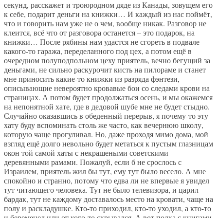
секунд, расскажет и троюродном дяде из Канады, зовущем его
к себе, подарит деньги на книжки… И каждый из нас поймёт,
что и говорить нам уже не о чем, вообще никак. Разговор не
клеится, всё что от разговора останется – это подарок, на
книжки… После рябины нам удастся не сгореть в подвале
какого-то гаража, переделанного под цех, а потом ещё в
очередном полуподпольном цеху приятель, вечно бегущий за
деньгами, не сильно раскурочит кисть на пилораме и станет
мне приносить какие-то книжки из разряда фэнтези,
описывающие невероятно кровавые бои со следами крови на
страницах. А потом будет продолжаться осень, и мы окажемся
на непонятной хате, где в дедовой шубе мне не будет стыдно.
Случайно оказавшись в обеденный перерыв, я почему-то эту
хату буду вспоминать столь же часто, как вечернюю школу,
которую чаще прогуливал. Но, даже проходя мимо дома, мой
взгляд ещё долго невольно будет метаться к пустым глазницам
окон той самой хаты с некрашеными советскими
деревянными рамами. Пожалуй, если б не срослось с
Израилем, приятель жил бы тут, ему тут было весело. А мне
спокойно и странно, потому что едва ли не впервые я увидел
тут читающего человека. Тут не было телевизора, и царил
бардак, тут не каждому доставалось место на кровати, чаще на
полу и раскладушке. Кто-то приходил, кто-то уходил, а кто-то
и беременел или от кого-то скрывался. А вот полка с книгами