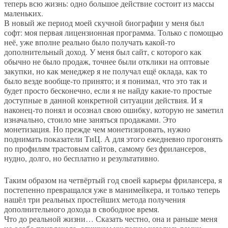
теперь всю жизнь: одно большое действие состоит из массы
маленьких.
В новый же период моей скучной биографии у меня был
софт: моя первая лицензионная программа. Только с помощью
неё, уже вполне реально было получать какой-то
дополнительный доход. У меня был сайт, с которого как
обычно не было продаж, точнее были отклики на оптовые
закупки, но как менеджер я не получал ещё оклада, как то
было везде вообще-то принято; и я понимал, что это так и
будет просто бесконечно, если я не найду какие-то простые
доступные в данной конкретной ситуации действия. И я
наконец-то понял и осознал свою ошибку, которую не заметил
изначально, стоило мне заняться продажами. Это
монетизация. Но прежде чем монетизировать, нужно
поднимать показатели ТиЦ. А для этого ежедневно прогонять
по профилям трастовым сайтов, самому без фрилансеров,
нудно, долго, но бесплатно и результативно.
Таким образом на четвёртый год своей карьеры фрилансера, я
постепенно превращался уже в манимейкера, и только теперь
нашёл три реальных простейших метода получения
дополнительного дохода в свободное время.
Что до реальной жизни… Сказать честно, она и раньше меня