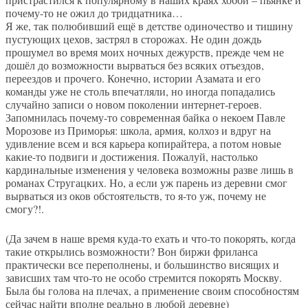
почему-то не ожил до тридцатника…
Я же, так полюбивший ещё в детстве одиночество и тишину
пустующих цехов, застрял в сторожах. Не один дождь
прошумел во время моих ночных дежурств, прежде чем не
дошёл до возможности вырваться без всяких отъездов,
переездов и прочего. Конечно, истории Азамата и его
команды уже не столь впечатляли, но иногда попадались
случайно записи о новом поколении интернет-героев.
Запомнилась почему-то современная байка о некоем Павле
Морозове из Приморья: школа, армия, колхоз и вдруг на
удивление всем и вся карьера копирайтера, а потом новые
какие-то подвиги и достижения. Пожалуй, настолько
кардинальные изменения у человека возможны разве лишь в
романах Стругацких. Но, а если уж парень из деревни смог
вырваться из оков обстоятельств, то я-то уж, почему не
смогу?!.
(Да зачем в наше время куда-то ехать и что-то покорять, когда
такие открылись возможности? Вон биржи фриланса
практически все переполнены, и большинство висящих и
зависших там что-то не особо стремится покорять Москву.
Была бы голова на плечах, а применение своим способностям
сейчас найти вполне реально в любой деревне)