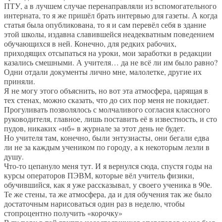
ПТУ, а в лучшем случае перенаправляли из вспомогательного
интерната, то я же пришёл брать интервью для газеты. А когда
статья была опубликована, то я и сам перевёл себя в здание
этой школы, издавна славившейся неадекватным поведением
обучающихся в ней. Конечно, для редких рабочих,
приходящих отсыпаться на уроки, мои заработки в редакции
казались смешными. А учителя… да не всё ли им было равно?
Одни отдали документы лично мне, малолетке, другие их
приняли.
Я не могу этого объяснить, но вот эта атмосфера, царящая в
тех стенах, можно сказать, что до сих пор меня не покидает.
Прогуливать позволялось с молчаливого согласия классного
руководителя, главное, лишь поставить её в известность, и сто
пудов, никаких «нб» в журнале за этот день не будет.
Но учителя там, конечно, были энтузиасты, они бегали едва
ли не за каждым учеником по городу, а к некоторым лезли в
душу.
Что-то цепануло меня тут. И я вернулся сюда, спустя годы на
курсы операторов ПЭВМ, которые вёл учитель физики,
обучившийся, как я уже рассказывал, у своего ученика в 90е.
Те же стены, та же атмосфера, да и для обучения так же было
достаточным нарисоваться один раз в неделю, чтобы
стопроцентно получить «корочку»