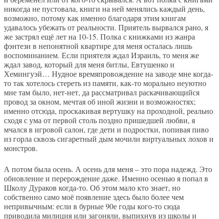
никогда не пустовала, книги на ней менялись каждый день,
возможно, потому как именно благодаря этим книгам
удавалось убежать от реальности. Приятель вырвался рано, я
же застрял ещё лет на 10-15. Полка с книжками из жанра
фэнтези в непонятной квартире для меня осталась лишь
воспоминанием. Если приятеля ждал Израиль, то меня же
ждал завод, который для меня битлы, Евтушенко и
Хемингуэй… Нудное времяпровождение на заводе мне когда-
то так хотелось стереть из памяти, как-то морально неуютно
мне там было, нет-нет, да рассматривал раскачивающийся
провод за окном, мечтая об иной жизни и возможностях;
именно отсюда, проскакивая вертушку на проходной, реально
сходя с ума от первой столь поздно пришедшей любви, я
мчался в игровой салон, где дети и подростки, попивая пиво
из горла сквозь сигаретный дым мочили виртуальных лохов и
монстров.
А потом была осень. А осень для меня – это пора надежд. Это
обновление и перерождение даже. Именно осенью я попал в
Школу Дураков когда-то. Об этом мало кто знает, но
собственно само моё появление здесь было более чем
непривычным: если в бурные 90е годы кого-то сюда
приводила милиция или загоняли, выпихнув из школы и