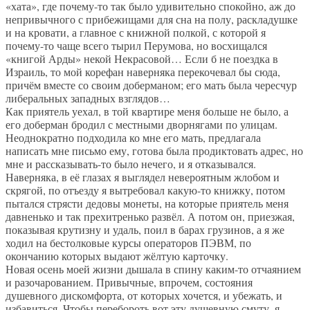
«хата», где почему-то так было удивительно спокойно, аж до
непривычного с прибежищами для сна на полу, раскладушке
и на кровати, а главное с книжной полкой, с которой я
почему-то чаще всего тырил Перумова, но восхищался
«книгой Арды» некой Некрасовой… Если б не поездка в
Израиль, то мой корефан наверняка перекочевал бы сюда,
причём вместе со своим доберманом; его мать была чересчур
либеральных западных взглядов…
Как приятель уехал, в той квартире меня больше не было, а
его доберман бродил с местными дворнягами по улицам.
Неоднократно подходила ко мне его мать, предлагала
написать мне письмо ему, готова была продиктовать адрес, но
мне и рассказывать-то было нечего, и я отказывался.
Наверняка, в её глазах я выглядел невероятным жлобом и
скрягой, по отъезду я вытребовал какую-то книжку, потом
пытался стрясти дедовы монеты, на которые приятель меня
давненько и так прехитренько развёл. А потом он, приезжая,
показывая крутизну и удаль, поил в барах грузинов, а я же
ходил на бестолковые курсы операторов ПЭВМ, по
окончанию которых выдают жёлтую карточку.
Новая осень моей жизни дышала в спину каким-то отчаянием
и разочарованием. Привычные, впрочем, состояния
душевного дискомфорта, от которых хочется, и убежать, и
избавиться. Чтобы перебороть вот эту душевную смуту, я