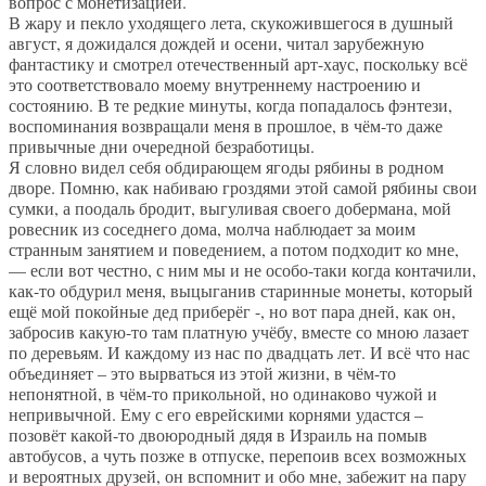
вопрос с монетизацией.
В жару и пекло уходящего лета, скукожившегося в душный
август, я дожидался дождей и осени, читал зарубежную
фантастику и смотрел отечественный арт-хаус, поскольку всё
это соответствовало моему внутреннему настроению и
состоянию. В те редкие минуты, когда попадалось фэнтези,
воспоминания возвращали меня в прошлое, в чём-то даже
привычные дни очередной безработицы.
Я словно видел себя обдирающем ягоды рябины в родном
дворе. Помню, как набиваю гроздями этой самой рябины свои
сумки, а поодаль бродит, выгуливая своего добермана, мой
ровесник из соседнего дома, молча наблюдает за моим
странным занятием и поведением, а потом подходит ко мне,
— если вот честно, с ним мы и не особо-таки когда контачили,
как-то обдурил меня, выцыганив старинные монеты, который
ещё мой покойные дед приберёг -, но вот пара дней, как он,
забросив какую-то там платную учёбу, вместе со мною лазает
по деревьям. И каждому из нас по двадцать лет. И всё что нас
объединяет – это вырваться из этой жизни, в чём-то
непонятной, в чём-то прикольной, но одинаково чужой и
непривычной. Ему с его еврейскими корнями удастся –
позовёт какой-то двоюродный дядя в Израиль на помыв
автобусов, а чуть позже в отпуске, перепоив всех возможных
и вероятных друзей, он вспомнит и обо мне, забежит на пару