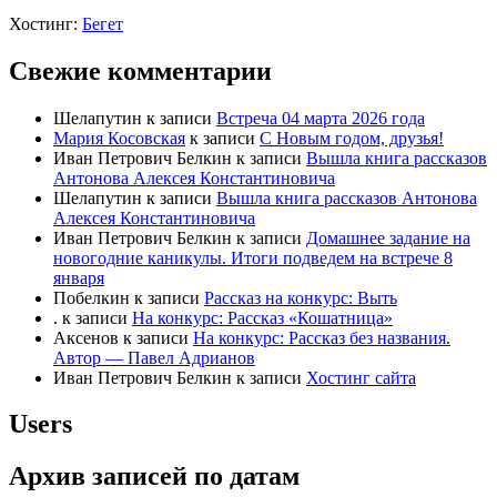
Хостинг:
Бегет
Свежие комментарии
Шелапутин
к записи
Встреча 04 марта 2026 года
Мария Косовская
к записи
С Новым годом, друзья!
Иван Петрович Белкин
к записи
Вышла книга рассказов
Антонова Алексея Константиновича
Шелапутин
к записи
Вышла книга рассказов Антонова
Алексея Константиновича
Иван Петрович Белкин
к записи
Домашнее задание на
новогодние каникулы. Итоги подведем на встрече 8
января
Побелкин
к записи
Рассказ на конкурс: Выть
.
к записи
На конкурс: Рассказ «Кошатница»
Аксенов
к записи
На конкурс: Рассказ без названия.
Автор — Павел Адрианов
Иван Петрович Белкин
к записи
Хостинг сайта
Users
Архив записей по датам