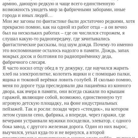
армию, дающую редкую и чаще всего единственную
возможность увидеть мир за фабричными заборами, иные
города и иных людей…
Мои же загоны по фантастике были достаточно редкими, хотя
прекрасно помню, как на одной из работ отца – а он вечно
был на нескольких работах – где он числился сторожем, я
слушал какую-то радиопередачу, где зачитывались
фантастические рассказы, под шум дождя. Почему-то именно
это воспоминание осталось надолго в памяти. Дождь, запах
мокрых досок и болтовня по радиоприёмнику деда,
фабричного слесаря.
Я часто носил отцу обед в ту дежурку, где научился жарить
хлеб на электроплитке, колотить ящики и с помощью палки,
ящика и тюковой верёвки ловить голубей. И сколько помню,
меня по дороге туда преследовали два пацанёнка из конного
двора, как вчера в памяти, они всегда скакали по крышам
гаражей, являющие собой, возможно, единственную тут
игровую детскую площадку, на фоне индустриальных
пейзажей. Так и росли: позади через «стендик», на котором
летом сушили сено, фабрика, а впереди, через гаражи, где
вечерами устраивали мужики посиделки, элеватор, с одного
бока завод, с другого железная дорога. Один из них вырос,
выучился, уехал куда-то и не вернулся, а второй
пристрастился к популярному в наших краях хобби – пьянке и