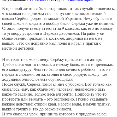
В прошлой жизни я был алтарником, и так случайно повелось,
что моими напарником стал выпускник вспомогательной
школы Серёжа, родом из западной Украины. Чему обучался в
своей школе и когда это вообще было, Серёжа уже не помнил.
Стоило получить ему аттестат за 9 классов, как его по какому-
то уговору устроили в Церковь дворником. На работу он
обыкновенно приходил в костюме, дворника из него не
вышло. Зато он исправно мыл полы и играл в прятки с
местной детворой.
И вот как-то в мою смену, Серёжу пригласили в алтарь.
Требовалась чья-то помощь, а некому было, вот я и предложил
его кандидатуру. Чем это было для вечного ребёнка – это не
передать словами: он аж сгонял в свою родную школу, где
додумался благословлять обучающихся.
После служб, Серёжа помогал мне с уборкой. Вот только как
оказалось, ему, как обычному человеку, невозможно дать
какое-то задание. Только весь алгоритм. Попросить что-то
протереть или вымыть – это бесполезно. Нужно указывать
каждое действие: открой кран, набери воды, намочи тряпку,
выжми тряпку и так до бесконечности.
И это оказался урок, принципа которого я придерживаюсь