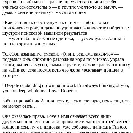
курсов английского — раз не получается заставить себя
учиться самостоятельно — в группе уж что-то да выучу, —
думала она вперемешку с мыслями о нем.
«Как заставить себя не думать о нем» — вбила она в
поисковую строку и даже не удивилась количеству найденных
шустрой поисковой машиной результатов.
— Ну, хотя бы в этом я не одинока, — усмехнулась Алина и
пошла кормить животных.
Телефон дзынькнул смской. «Опять реклама какая-то» —
подумала она, спокойно разложила корм по мискам, убрала
лотки, вынесла мусор, вымыла руки и, нажав красную кнопку
на чайнике, села посмотреть что же за «реклама» пришла в
этот раз.
«Despite of standing drowning in work I’m always thinking of you,
you are deep within me. Love. Robert.»
Забыв про чайник Алина потянулась к словарю, неужели, нет,
не может быть…
Она оказалась права, Love + имя означает всего лишь
дружеское приветствие или прощание и часто употребляется в
конце писем, ну я и идиотка, уже собралась написать I’m too,
хорошо, что словарь всегда рядом, — несколько разочарованно