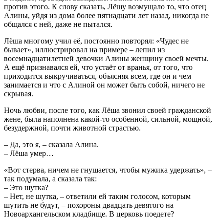
против этого. К слову сказать, Лёшу возмущало то, что отец
Алины, уйдя из дома более пятнадцати лет назад, никогда не
общался с ней, даже не пытался.
Лёша многому учил её, постоянно повторял: «Чудес не
бывает», иллюстрировал на примере – лепил из
восемнадцатилетней девочки Алины женщину своей мечты.
А ещё признавался ей, что устаёт от вранья, от того, что
приходится выкручиваться, объясняя всем, где он и чем
занимается и что с Алиной он может быть собой, ничего не
скрывая.
Ночь любви, после того, как Лёша звонил своей гражданской
жене, была наполнена какой-то особенной, сильной, мощной,
безудержной, почти животной страстью.
– Да, это я, – сказала Алина.
– Лёша умер…
«Вот стерва, ничем не гнушается, чтобы мужика удержать», –
так подумала, а сказала так:
– Это шутка?
– Нет, не шутка, – ответили ей таким голосом, которым
шутить не будут, – похороны двадцать девятого на
Новоархангельском кладбище. В церковь поедете?