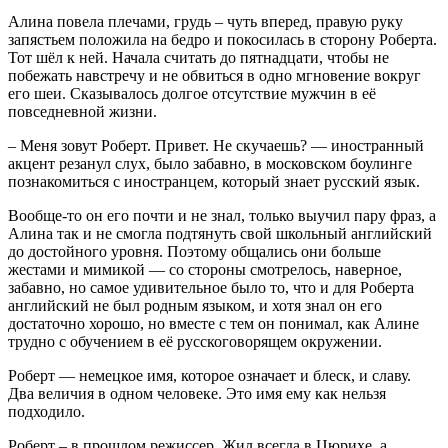
Алина повела плечами, грудь – чуть вперед, правую руку
запястьем положила на бедро и покосилась в сторону Роберта.
Тот шёл к ней. Начала считать до пятнадцати, чтобы не
побежать навстречу и не обвиться в одно мгновение вокруг
его шеи. Сказывалось долгое отсутствие мужчин в её
повседневной жизни.
– Меня зовут Роберт. Привет. Не скучаешь? — иностранный
акцент резанул слух, было забавно, в московском боулинге
познакомиться с иностранцем, который знает русский язык.
Вообще-то он его почти и не знал, только выучил пару фраз, а
Алина так и не смогла подтянуть свой школьный английский
до достойного уровня. Поэтому общались они больше
жестами и мимикой — со стороны смотрелось, наверное,
забавно, но самое удивительное было то, что и для Роберта
английский не был родным языком, и хотя знал он его
достаточно хорошо, но вместе с тем он понимал, как Алине
трудно с обучением в её русскоговорящем окружении.
Роберт — немецкое имя, которое означает и блеск, и славу.
Два величия в одном человеке. Это имя ему как нельзя
подходило.
Роберт – в прошлом режиссер. Жил всегда в Цюрихе, а