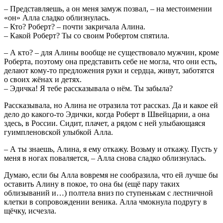
– Представляешь, а он меня замуж позвал, – на местоимении
«он» Алла сладко облизнулась.
– Кто? Роберт? – почти закричала Алина.
– Какой Роберт? Ты со своим Робертом спятила.
– А кто? – для Алины вообще не существовало мужчин, кроме
Роберта, поэтому она представить себе не могла, что они есть,
делают кому-то предложения руки и сердца, живут, заботятся
о своих жёнах и детях.
– Эдичка! Я тебе рассказывала о нём. Ты забыла?
Рассказывала, но Алина не отразила тот рассказ. Да и какое ей
дело до какого-то Эдички, когда Роберт в Швейцарии, а она
здесь, в России. Сидит, плачет, а рядом с ней улыбающаяся
гуимпленовской улыбкой Алла.
– А ты знаешь, Алина, я ему откажу. Возьму и откажу. Пусть у
меня в ногах поваляется, – Алла снова сладко облизнулась.
Думаю, если бы Алла вовремя не сообразила, что ей лучше бы
оставить Алину в покое, то она бы (ещё пару таких
облизываний и…) полтела вниз по ступенькам с лестничной
клетки в сопровождении веника. Алла чмокнула подругу в
щёчку, исчезла.