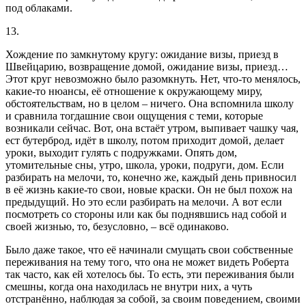
под облаками.
13.
Хождение по замкнутому кругу: ожидание визы, приезд в
Швейцарию, возвращение домой, ожидание визы, приезд…
Этот круг невозможно было разомкнуть. Нет, что-то менялось,
какие-то нюансы, её отношение к окружающему миру,
обстоятельствам, но в целом – ничего. Она вспомнила школу
и сравнила тогдашние свои ощущения с теми, которые
возникали сейчас. Вот, она встаёт утром, выпивает чашку чая,
ест бутерброд, идёт в школу, потом приходит домой, делает
уроки, выходит гулять с подружками. Опять дом,
утомительные сны, утро, школа, уроки, подруги, дом. Если
разбирать на мелочи, то, конечно же, каждый день привносил
в её жизнь какие-то свои, новые краски. Он не был похож на
предыдущий. Но это если разбирать на мелочи. А вот если
посмотреть со стороны или как бы поднявшись над собой и
своей жизнью, то, безусловно, – всё одинаково.
Было даже такое, что её начинали смущать свои собственные
переживания на тему того, что она не может видеть Роберта
так часто, как ей хотелось бы. То есть, эти переживания были
смешны, когда она находилась не внутри них, а чуть
отстранённо, наблюдая за собой, за своим поведением, своими