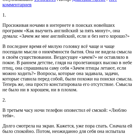
комментариев
1.
Просиживая ночами в интернете в поисках новейших
программ «Как выучить английский за пять минут», она
думала: «Зачем же мне английский, если и без него хорошо?»
В последнее время её милую головку всё чаще и чаще
посещали мысли о никчёмности бытия. Она не видела смысла
в своём существовании. Вездесущее «зачем?» не оставляло в
покое. В раннем детстве, глядя на пролетающих высоко в небе
птиц, она спрашивала саму себя «Зачем птицы летают, если
можно ходить?» Вопросы, которые она задавала, задачи,
которые ставила перед собой, были похожи на поиски смысла.
Теперь же, она просто констатировала его отсутствие. Смысла
не было ни в хорошем, ни в плохом.
2.
В третьем часу ночи телефон оповестил её смской: «Люблю
тебя».
Долго смотрела на экран. Кажется, уже пора спать. Сначала ей
было спокойно. Потом, неожиданно для себя она испытала