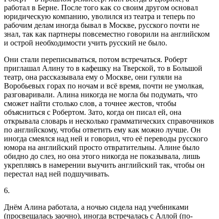
работал в Берне. После того как со своим другом основал
юридическую компанию, уволился из театра и теперь по
рабочим делам иногда бывал в Москве, русского почти не
знал, так как партнеры повсеместно говорили на английском
и острой необходимости учить русский не было.
Они стали переписываться, потом встречаться. Роберт
приглашал Алину то в кафешку на Тверской, то в Большой
театр, она рассказывала ему о Москве, они гуляли на
Воробьевых горах по ночам и всё время, почти не умолкая,
разговаривали. Алина никогда не могла бы подумать, что
сможет найти столько слов, а точнее жестов, чтобы
объясниться с Робертом. Зато, когда он писал ей, она
открывала словарь и несколько грамматических справочников
по английскому, чтобы ответить ему как можно лучше. Он
иногда смеялся над ней и говорил, что её переводы русского
юмора на английский просто отвратительны. Алине было
обидно до слез, но она этого никогда не показывала, лишь
укрепляясь в намерении выучить английский так, чтобы он
перестал над ней подшучивать.
6.
Днём Алина работала, а ночью сидела над учебниками
(просвещалась заочно), иногда встречалась с Аллой (по-