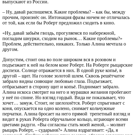
выпускают из России.
– Ну, давай распишемся. Какие проблемы? – как бы, между
прочим, произнёс он. Интонация фразы ничем не отличалась
от той, как если бы Роберт предложил сходить в кино.
«Ну, давай забьём гвоздь, прогуляемся по набережной,
погладим шнурки, сходим на рынок… Какие проблемы?»
Проблем, действительно, никаких. Только Алина мечтала о
другом.
Допустим, стоит она во поле широком вся в розовом и
подъезжает к ней на белом коне Роберт. На Роберте рыцарские
доспехи. Солнце отражается в них. В одной руке копьё, в
другой – щит. На голове золотой шлем. Сквозь решётчатое
забрало видны сияющие любовью глаза. Подъезжает,
отбрасывает в сторону щит и копьё. Поднимает забрало.
Алина искоса смотрит на него и мурашки желания пробегают
у неё по спине. Но взгляд гордый. Вида не показывает, что
хочет… замуж. Стоит, не шелохнётся. Роберт спрыгивает с
коня, опускается на одно колено, снимает кольчужные
перчатки. Алина бросает на него прямой трепетный взгляд и
видит в руках Роберта обручальное кольцо, играющее всеми
цветами радуги. «Вы согласны стать моей женой, – молвит
рыцарь Роберт, – сударыня?» Алина вздрагивает: «Да, я