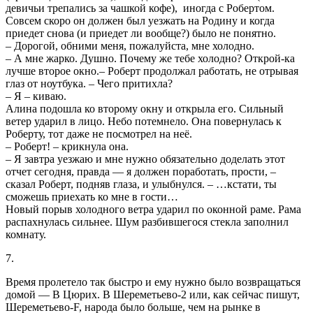
девичьи трепались за чашкой кофе), иногда с Робертом.
Совсем скоро он должен был уезжать на Родину и когда
приедет снова (и приедет ли вообще?) было не понятно.
– Дорогой, обними меня, пожалуйста, мне холодно.
– А мне жарко. Душно. Почему же тебе холодно? Открой-ка
лучше второе окно.– Роберт продолжал работать, не отрывая
глаз от ноутбука. – Чего притихла?
– Я – киваю.
Алина подошла ко второму окну и открыла его. Сильный
ветер ударил в лицо. Небо потемнело. Она повернулась к
Роберту, тот даже не посмотрел на неё.
– Роберт! – крикнула она.
– Я завтра уезжаю и мне нужно обязательно доделать этот
отчет сегодня, правда — я должен поработать, прости, –
сказал Роберт, подняв глаза, и улыбнулся. – …кстати, ты
сможешь приехать ко мне в гости…
Новый порыв холодного ветра ударил по оконной раме. Рама
распахнулась сильнее. Шум разбившегося стекла заполнил
комнату.
7.
Время пролетело так быстро и ему нужно было возвращаться
домой — В Цюрих. В Шереметьево-2 или, как сейчас пишут,
Шереметьево-F, народа было больше, чем на рынке в