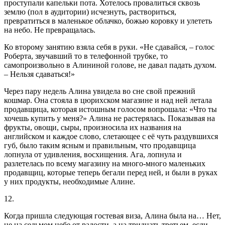
проступали капельки пота. Хотелось провалиться сквозь
землю (пол в аудитории) исчезнуть, раствориться,
превратиться в маленькое облачко, божью коровку и улететь
на небо. Не превращалась.
Ко второму занятию взяла себя в руки. «Не сдавайся, – голос
Роберта, звучавший то в телефонной трубке, то
самопроизвольно в Алининой голове, не давал падать духом.
– Нельзя сдаваться!»
Через пару недель Алина увидела во сне свой прежний
кошмар. Она стояла в цюрихском магазине и над ней летала
продавщица, которая истошным голосом вопрошала: «Что ты
хочешь купить у меня?» Алина не растерялась. Показывая на
фрукты, овощи, сыры, произносила их названия на
английском и каждое слово, слетающее с её чуть раздувшихся
губ, было таким ясным и правильным, что продавщица
лопнула от удивления, восхищения. Ага, лопнула и
разлетелась по всему магазину на много-много маленьких
продавщиц, которые теперь бегали перед ней, и были в руках
у них продукты, необходимые Алине.
12.
Когда пришла следующая гостевая виза, Алина была на… Нет,
не на седьмом небе от радости, а на тридцать третьем, если