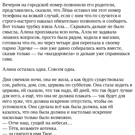
Вечером на городской номер позвонили его родители,
представились, сказали, что Лёша оставил им этот номер
телефона на всякий случай, если с ним что-то случится и
строго-настрого наказал обязательно позвонить и сообщить.
Вот только трубку взяла Алла… Скрывать дальше не было
смысла, Алина проплакала всю ночь, Алла не задавала
лишних вопросов, просто была рядом, ходила в магазин,
готовила что-то, но через четыре дня переехала к своему
парню Эдичке — они уже давно собирались жить вместе,
сказав только — ты «выздоровела» и дальше уже справишься
сама.
Алина осталась одна. Совсем одна.
Дни сменяли ночи, она не жила, а как будто существовала:
сон, работа, дом, сон, церковь по субботам. Она стала ходить в
церковь, ей сказали, что так надо, 40 дней, что так будет лучше
для него, а ещё, что она не должна плакать — так будет для
него хуже, что должна искренне отпустить, чтобы он
успокоился. Она сделала всё как была должна, как ей
казалось, что она была должна и настолько искренне
насколько только было возможно.
— Отче наш, сущий на небесах…
— Тётя, возьмите котенка.
— да святится имя Твое…