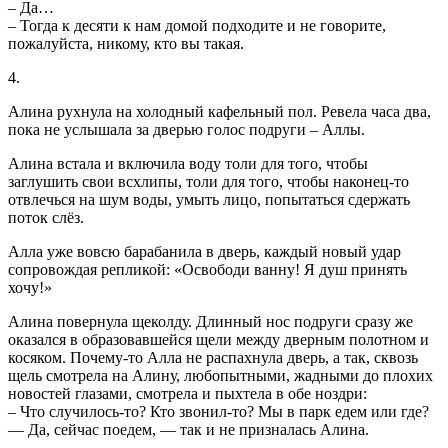
– Да…
– Тогда к десяти к нам домой подходите и не говорите,
пожалуйста, никому, кто вы такая.
4.
Алина рухнула на холодный кафельный пол. Ревела часа два,
пока не услышала за дверью голос подруги – Аллы.
Алина встала и включила воду толи для того, чтобы
заглушить свои всхлипы, толи для того, чтобы наконец-то
отвлечься на шум воды, умыть лицо, попытаться сдержать
поток слёз.
Алла уже вовсю барабанила в дверь, каждый новый удар
сопровождая репликой: «Освободи ванну! Я душ принять
хочу!»
Алина повернула щеколду. Длинный нос подруги сразу же
оказался в образовавшейся щели между дверным полотном и
косяком. Почему-то Алла не распахнула дверь, а так, сквозь
щель смотрела на Алину, любопытными, жадными до плохих
новостей глазами, смотрела и пыхтела в обе ноздри:
– Что случилось-то? Кто звонил-то? Мы в парк едем или где?
— Да, сейчас поедем, — так и не призналась Алина.