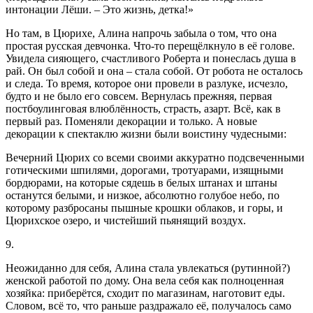
интонации Лёши. – Это жизнь, детка!»
Но там, в Цюрихе, Алина напрочь забыла о том, что она
простая русская девчонка. Что-то перещёлкнуло в её голове.
Увидела сияющего, счастливого Роберта и понеслась душа в
рай. Он был собой и она – стала собой. От робота не осталось
и следа. То время, которое они провели в разлуке, исчезло,
будто и не было его совсем. Вернулась прежняя, первая
постбоулинговая влюблённость, страсть, азарт. Всё, как в
первый раз. Поменяли декорации и только. А новые
декорации к спектаклю жизни были воистину чудесными:
Вечерний Цюрих со всеми своими аккуратно подсвеченными
готическими шпилями, дорогами, тротуарами, изящными
бордюрами, на которые сядешь в белых штанах и штаны
останутся белыми, и низкое, абсолютно голубое небо, по
которому разбросаны пышные крошки облаков, и горы, и
Цюрихское озеро, и чистейший пьянящий воздух.
9.
Неожиданно для себя, Алина стала увлекаться (рутинной?)
женской работой по дому. Она вела себя как полноценная
хозяйка: приберётся, сходит по магазинам, наготовит еды.
Словом, всё то, что раньше раздражало её, получалось само