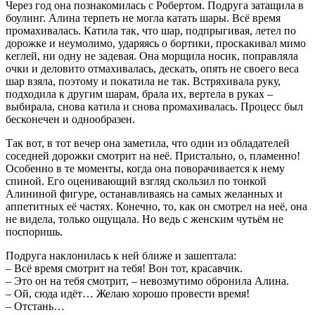
Через год она познакомилась с Робертом. Подруга затащила в
боулинг. Алина терпеть не могла катать шары. Всё время
промахивалась. Катила так, что шар, подпрыгивая, летел по
дорожке и неумолимо, ударяясь о бортики, проскакивал мимо
кеглей, ни одну не задевая. Она морщила носик, поправляла
очки и деловито отмахивалась, дескать, опять не своего веса
шар взяла, поэтому и покатила не так. Встряхивала руку,
подходила к другим шарам, брала их, вертела в руках –
выбирала, снова катила и снова промахивалась. Процесс был
бесконечен и однообразен.
Так вот, в тот вечер она заметила, что один из обладателей
соседней дорожки смотрит на неё. Пристально, о, пламенно!
Особенно в те моменты, когда она поворачивается к нему
спиной. Его оценивающий взгляд скользил по тонкой
Алининой фигуре, останавливаясь на самых желанных и
аппетитных её частях. Конечно, то, как он смотрел на неё, она
не видела, только ощущала. Но ведь с женским чутьём не
поспоришь.
Подруга наклонилась к ней ближе и зашептала:
– Всё время смотрит на тебя! Вон тот, красавчик.
– Это он на тебя смотрит, – невозмутимо обронила Алина.
– Ой, сюда идёт… Желаю хорошо провести время!
– Отстань…