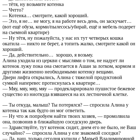
— тётя, ну возьмите котенка
— Ччтто?
— Котенка… смотрите, какой хороший.
— Эээ, я не… не могу, я на работе весь день, он заскучает…
(вот ещё обуза, корми/пылесось/убирай, ещё и мебель подерет
на съемной квартире)
— Ну тётя, ну пожалуйста, у нас их тут четверых кошка
окатила — никто не берет, а топить жалко, смотрите какой он
хороший.
— Да, действительно… хорошо, я возьму.
Алина уходила из церкви с мыслями о том, не надует ли
котенок лужу пока она смотается в Ашан за лотком, кормом и
другими жизненно необходимыми котенку вещами.
Двери лифта открылись, Алина с тяжелой продуктовой
сумкой наперевес протиснулась к квартире…
— Мяу, мяу, мяу, мяу — продекларировало пушистое бежевое
существо из ниоткуда взявшееся на их лестничной клетке.
— Ты откуда, малыш? Ты потерялся? — спросила Алина у
котенка так как будто он мог ответить.
— Ну что ж попробуем найти твоих хозяев, — промолвила
она, позвонив в ближайшую соседскую дверь.
— Здравствуйте, тут котенок сидит, днем его не было, не Ваш
случайно? — спросила Алина у еле знакомой соседки?
— Да, наш, только сегодня купили с Марьей Владимировной