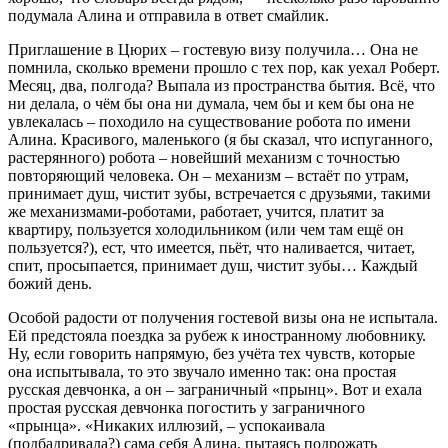
подумала Алина и отправила в ответ смайлик.
Приглашение в Цюрих – гостевую визу получила… Она не
помнила, сколько времени прошло с тех пор, как уехал Роберт.
Месяц, два, полгода? Выпала из пространства бытия. Всё, что
ни делала, о чём бы она ни думала, чем бы и кем бы она не
увлекалась – походило на существование робота по имени
Алина. Красивого, маленького (я бы сказал, что испуганного,
растерянного) робота – новейший механизм с точностью
повторяющий человека. Он – механизм – встаёт по утрам,
принимает душ, чистит зубы, встречается с друзьями, такими
же механизмами-роботами, работает, учится, платит за
квартиру, пользуется холодильником (или чем там ещё он
пользуется?), ест, что имеется, пьёт, что наливается, читает,
спит, просыпается, принимает душ, чистит зубы… Каждый
божий день.
Особой радости от получения гостевой визы она не испытала.
Ей предстояла поездка за рубеж к иностранному любовнику.
Ну, если говорить напрямую, без учёта тех чувств, которые
она испытывала, то это звучало именно так: она простая
русская девчонка, а он – заграничный «прынц». Вот и ехала
простая русская девчонка погостить у заграничного
«прынца». «Никаких иллюзий, – успокаивала
(подбадривала?) сама себя Алина, пытаясь подрожать