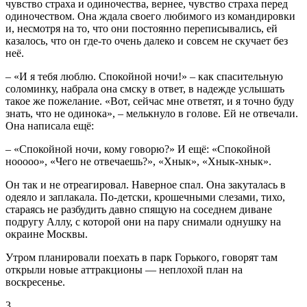
чувство страха и одиночества, вернее, чувство страха перед
одиночеством. Она ждала своего любимого из командировки
и, несмотря на то, что они постоянно переписывались, ей
казалось, что он где-то очень далеко и совсем не скучает без
неё.
– «И я тебя люблю. Спокойной ночи!» – как спасительную
соломинку, набрала она смску в ответ, в надежде услышать
такое же пожелание. «Вот, сейчас мне ответят, и я точно буду
знать, что не одинока», – мелькнуло в голове. Ей не отвечали.
Она написала ещё:
– «Спокойной ночи, кому говорю?» И ещё: «Спокойной
нооооо», «Чего не отвечаешь?», «Хнык», «Хнык-хнык».
Он так и не отреагировал. Наверное спал. Она закуталась в
одеяло и заплакала. По-детски, крошечными слезами, тихо,
стараясь не разбудить давно спящую на соседнем диване
подругу Аллу, с которой они на пару снимали однушку на
окраине Москвы.
Утром планировали поехать в парк Горького, говорят там
открыли новые аттракционы — неплохой план на
воскресенье.
3.