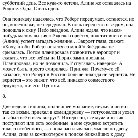
субботний день. Все куда-то летели. Алина же оставалась на
Родине. Одна. Опять одна.
Она поначалу надеялась, что Роберт передумает, останется, но
он, конечно же, не передумал. В ночь перед его отъездом, она
подошла к окну. Небо звёздное. Алина ждала, что какая-
нибудь маломальская звёздочка сорвётся, полетит вниз и она
(Алина) успеет загадать желание… Закроет глаза, скажет:
«Хочу, чтобы Роберт остался со мной!» Звёздочка не
срывалась. Потом планировала позвонить в аэропорт и
сказать, что все рейсы на Цюрих заминированы.
Планировала, но не позвонила. Испугалась, наверное. А
может быть, просто смирилась. Приняла. Почему-то ей
казалось, что Роберт в Россию больше никогда не вернётся. Не
вернётся – это значит, что всё, никакого совместного
будущего, ничего. Пустота.
8.
Две недели тишины, полнейшее молчание, неужели он вот
так со всеми, приехал в командировку — потусовался и уехал
и забыл всё и всех вокруг?! Интересно, все мужчины так
поступают или есть особенные, а мне суждено встретить
такого особенного, — снова расплывалась мыслю по древу
Алина, сидя за компьютером в поиске ближайших к дому