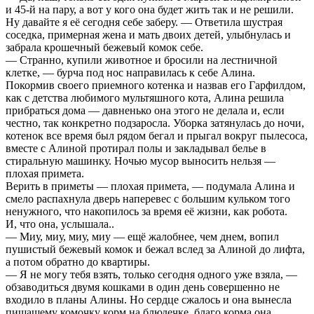
и 45-й на пару, а вот у кого она будет жить так и не решили.
Ну давайте я её сегодня себе заберу. — Ответила шустрая
соседка, примерная жена и мать двоих детей, улыбнулась и
забрала крошечный бежевый комок себе.
— Странно, купили животное и бросили на лестничной
клетке, — бурча под нос направилась к себе Алина.
Покормив своего приемного котенка и назвав его Гарфилдом,
как с детства любимого мультяшного кота, Алина решила
прибраться дома — давненько она этого не делала и, если
честно, так конкретно подзаросла. Уборка затянулась до ночи,
котенок все время был рядом бегал и прыгал вокруг пылесоса,
вместе с Алиной протирал полы и закладывал белье в
стиральную машинку. Ночью мусор выносить нельзя —
плохая примета.
Верить в приметы — плохая примета, — подумала Алина и
смело распахнула дверь наперевес с большим кульком того
ненужного, что накопилось за время её жизни, как робота.
И, что она, услышала..
— Миу, миу, миу, миу — ещё жалобнее, чем днем, вопил
пушистый бежевый комок и бежал вслед за Алиной до лифта,
а потом обратно до квартиры.
— Я не могу тебя взять, только сегодня одного уже взяла, —
обзаводиться двумя кошками в один день совершенно не
входило в планы Алины. Но сердце сжалось и она вынесла
пищащему комочку корм на блюдечке, благо корма она