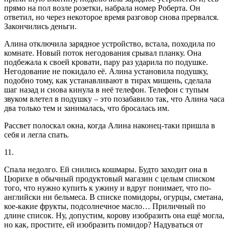
прямо на пол возле розетки, набрала номер Роберта. Он
ответил, но через некоторое время разговор снова прервался.
Закончились деньги.
Алина отключила зарядное устройство, встала, походила по
комнате. Новый поток негодования срывал планку. Она
подбежала к своей кровати, пару раз ударила по подушке.
Негодование не покидало её. Алина установила подушку,
подобно тому, как устанавливают в тирах мишень, сделала
шаг назад и снова кинула в неё телефон. Телефон с тупым
звуком влетел в подушку – это позабавило так, что Алина часа
два только тем и занималась, что бросалась им.
Рассвет полоскал окна, когда Алина наконец-таки пришла в
себя и легла спать.
11.
Спала недолго. Ей снились кошмары. Будто заходит она в
Цюрихе в обычный продуктовый магазин с целым списком
того, что нужно купить к ужину и вдруг понимает, что по-
английски ни бельмеса. В списке помидоры, огурцы, сметана,
кое-какие фрукты, подсолнечное масло… Приличный по
длине список. Ну, допустим, корову изобразить она ещё могла,
но как, простите, ей изобразить помидор? Надуваться от