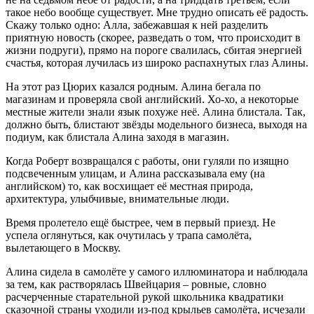
такое небо вообще существует. Мне трудно описать её радость.
Скажу только одно: Алла, забежавшая к ней разделить
приятную новость (скорее, разведать о том, что происходит в
жизни подруги), прямо на пороге свалилась, сбитая энергией
счастья, которая лучилась из широко распахнутых глаз Алины.
На этот раз Цюрих казался родным. Алина бегала по
магазинам и проверяла свой английский. Хо-хо, а некоторые
местные жители знали язык похуже неё. Алина блистала. Так,
должно быть, блистают звёзды модельного бизнеса, выходя на
подиум, как блистала Алина заходя в магазин.
Когда Роберт возвращался с работы, они гуляли по изящно
подсвеченным улицам, и Алина рассказывала ему (на
английском) то, как восхищает её местная природа,
архитектура, улыбчивые, внимательные люди.
Время пролетело ещё быстрее, чем в первый приезд. Не
успела оглянуться, как очутилась у трапа самолёта,
вылетающего в Москву.
Алина сидела в самолёте у самого иллюминатора и наблюдала
за тем, как растворялась Швейцария – ровные, словно
расчерченные старательной рукой школьника квадратики
сказочной страны уходили из-под крыльев самолёта, исчезали