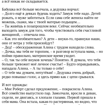
а всё никак не складывается.
Бабушка всё больше молчала, а дедушка ворчал:
– Долго ещё в девках будешь ходить? Замуж тебе надо. Детей
рожать, о муже заботиться. Если сама себе жениха найти не
можешь, скажи, мы с твоей матерью подыщем…
– Ты живёшь в позапрошлом веке. Сейчас необязательно
выходить замуж для того, чтобы чувствовать себя счастливой
женщиной, – отвечала она.
– Как это необязательно? А дети – внуки-то, правнуки наши,
они от ветра у тебя произойдут?
– Дед! – обескураженная Алина с трудом находила слова.
– Дочка, мы тебя не торопим, – в разговор вступала мама, – но
пойми правильно, материнское время уходит.
– О, так ты себе внуков хочешь? Понятно. Я думала, что тебя
больше тревожит моё личное счастье! – Будто оправдываясь,
нападала Алина. – А ты только о себе!
– О тебе мы думаем, непутёвая! – Дедушка очень добрый,
редко повышал голос, а здесь прямо как с цепи срывался.
И вот однажды:
– Мне Роберт сделал предложение, – покраснела Алина.
Всё семейство выпустило пар. Замолчали, вросли в диван,
сидели, не двигаясь, и хлопали глазами. Первой пришла в
себя мама. Она встала, какая-то растерянная, но видно, что