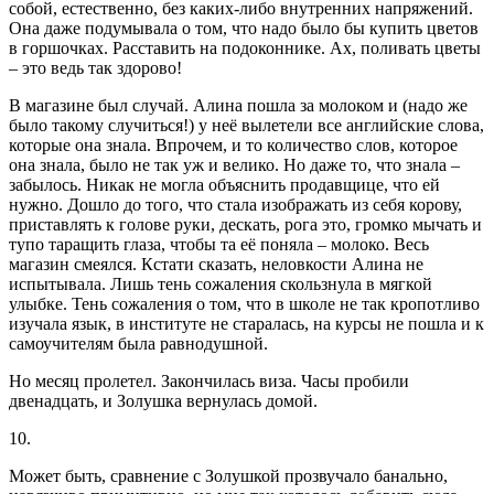
собой, естественно, без каких-либо внутренних напряжений.
Она даже подумывала о том, что надо было бы купить цветов
в горшочках. Расставить на подоконнике. Ах, поливать цветы
– это ведь так здорово!
В магазине был случай. Алина пошла за молоком и (надо же
было такому случиться!) у неё вылетели все английские слова,
которые она знала. Впрочем, и то количество слов, которое
она знала, было не так уж и велико. Но даже то, что знала –
забылось. Никак не могла объяснить продавщице, что ей
нужно. Дошло до того, что стала изображать из себя корову,
приставлять к голове руки, дескать, рога это, громко мычать и
тупо таращить глаза, чтобы та её поняла – молоко. Весь
магазин смеялся. Кстати сказать, неловкости Алина не
испытывала. Лишь тень сожаления скользнула в мягкой
улыбке. Тень сожаления о том, что в школе не так кропотливо
изучала язык, в институте не старалась, на курсы не пошла и к
самоучителям была равнодушной.
Но месяц пролетел. Закончилась виза. Часы пробили
двенадцать, и Золушка вернулась домой.
10.
Может быть, сравнение с Золушкой прозвучало банально,