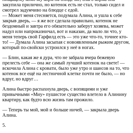
закупила прилично, но котенок есть не стал, только сидел и
смотрел задумчиво на блюдце с едой.
— Может меня стесняется, подумала Алина, и ушла к себе
закрыв дверь, — я же все сделала правильно, котенок не
бездомный и завтра его обязательно заберут хозяева, может
надул или напроказничал, вот и наказан, да мало ли что, у
меня теперь свой Гарфилд есть — это уже что-то, точнее кто-
то! — Думала Алина засыпая с новоявленным рыжим другом,
который по-свойски устроился у неё в ногах.
— Блин, какая же я дура, что не забрала вчера бежевую
прелесть себе — она же самый лучший котенок на свете! —
вскочила Алина с кровати, было уже утро и шансов на то, что
котенок все ещё на лестничной клетке почти не было, — но
вдруг, но вдруг…
Алина быстро распахнула дверь, с вопящими и уже
привычными «Миу» пушистое существо влетело в Алинину
квартиру, как будто всю жизнь там прожило.
— Теперь ты мой, мой и больше ничей, — закрыла дверь
Алина.
5.