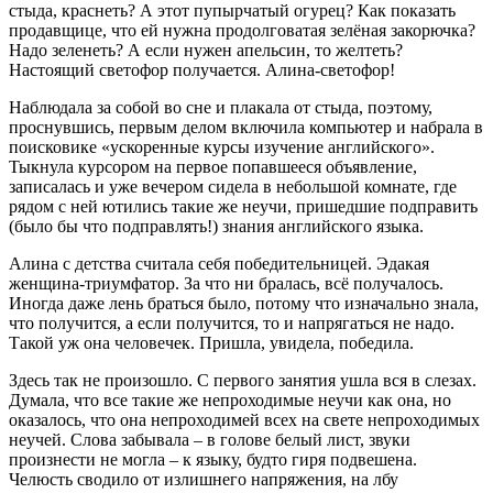
стыда, краснеть? А этот пупырчатый огурец? Как показать
продавщице, что ей нужна продолговатая зелёная закорючка?
Надо зеленеть? А если нужен апельсин, то желтеть?
Настоящий светофор получается. Алина-светофор!
Наблюдала за собой во сне и плакала от стыда, поэтому,
проснувшись, первым делом включила компьютер и набрала в
поисковике «ускоренные курсы изучение английского».
Тыкнула курсором на первое попавшееся объявление,
записалась и уже вечером сидела в небольшой комнате, где
рядом с ней ютились такие же неучи, пришедшие подправить
(было бы что подправлять!) знания английского языка.
Алина с детства считала себя победительницей. Эдакая
женщина-триумфатор. За что ни бралась, всё получалось.
Иногда даже лень браться было, потому что изначально знала,
что получится, а если получится, то и напрягаться не надо.
Такой уж она человечек. Пришла, увидела, победила.
Здесь так не произошло. С первого занятия ушла вся в слезах.
Думала, что все такие же непроходимые неучи как она, но
оказалось, что она непроходимей всех на свете непроходимых
неучей. Слова забывала – в голове белый лист, звуки
произнести не могла – к языку, будто гиря подвешена.
Челюсть сводило от излишнего напряжения, на лбу