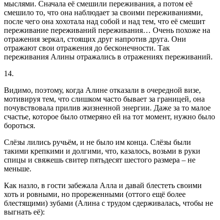
мыслями. Сначала её смешили переживания, а потом её
смешило то, что она наблюдает за своими переживаниями,
после чего она хохотала над собой и над тем, что её смешит
переживание переживаний переживания… Очень похоже на
отражения зеркал, стоящих друг напротив друга. Они
отражают свои отражения до бесконечности. Так
переживания Алины отражались в отражениях переживаний.
14.
Видимо, поэтому, когда Алине отказали в очередной визе,
мотивируя тем, что слишком часто бывает за границей, она
почувствовала прилив жизненной энергии. Даже за то малое
счастье, которое было отмеряно ей на тот момент, нужно было
бороться.
Слёзы лились ручьём, и не было им конца. Слёзы были
такими крепкими и долгими, что, казалось, возьми в руки
спицы и свяжешь свитер пятьдесят шестого размера – не
меньше.
Как назло, в гости забежала Алла и давай блестеть своими
хоть и ровными, но прореженными (оттого ещё более
блестящими) зубами (Алина с трудом сдерживалась, чтобы не
выгнать её):