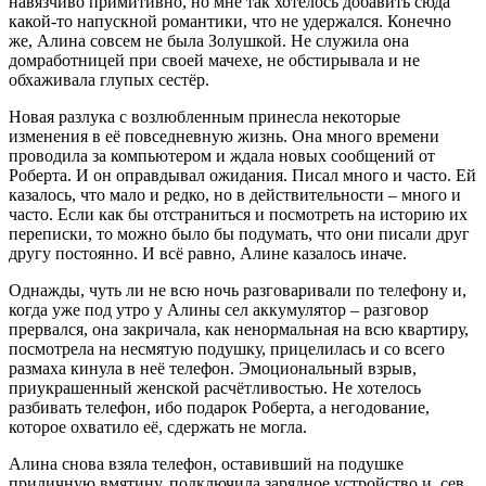
навязчиво примитивно, но мне так хотелось добавить сюда
какой-то напускной романтики, что не удержался. Конечно
же, Алина совсем не была Золушкой. Не служила она
домработницей при своей мачехе, не обстирывала и не
обхаживала глупых сестёр.
Новая разлука с возлюбленным принесла некоторые
изменения в её повседневную жизнь. Она много времени
проводила за компьютером и ждала новых сообщений от
Роберта. И он оправдывал ожидания. Писал много и часто. Ей
казалось, что мало и редко, но в действительности – много и
часто. Если как бы отстраниться и посмотреть на историю их
переписки, то можно было бы подумать, что они писали друг
другу постоянно. И всё равно, Алине казалось иначе.
Однажды, чуть ли не всю ночь разговаривали по телефону и,
когда уже под утро у Алины сел аккумулятор – разговор
прервался, она закричала, как ненормальная на всю квартиру,
посмотрела на несмятую подушку, прицелилась и со всего
размаха кинула в неё телефон. Эмоциональный взрыв,
приукрашенный женской расчётливостью. Не хотелось
разбивать телефон, ибо подарок Роберта, а негодование,
которое охватило её, сдержать не могла.
Алина снова взяла телефон, оставивший на подушке
приличную вмятину, подключила зарядное устройство и, сев