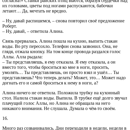
согласна!» Стайки райских птиц вьются, образуя сердечки над
их головами, цветы под ногами распускаются, бабочки
летают… Да, мечтать не вредно.
– Ну, давай распишемся, – снова повторил своё предложение
Роберт.
– Ну, давай, – ответила Алина.
Связь прервалась. Алина пошла на кухню, выпить стакан
воды. Во рту пересохло. Телефон снова зазвонил. Она, не
глядя, отжала кнопку. На том конце провода раздался голос
Аллы. Алла рыдала:
– Ты представляешь, я ему отказала. Я ему отказала, а он
вместо того, чтобы броситься ко мне в ноги, просить,
умолять… Ты представляешь, он просто взял и ушёл… Ты
представляешь? Что теперь делать? Может, это… Может надо
догнать его и самой броситься к нему в ноги, а?
Алина ничего не ответила. Положила трубку на кухонный
стол. Налила стакан воды. Выпила. В трубке ещё долго звучал
плачущий голос Аллы, но Алина не обращала на него
никакого внимания. Не слушала. Думала о чём-то своём.
16.
Много раз созванивались. Дни переходили в недели, недели в