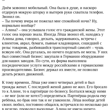
Днём зазвонил мобильный. Она была в душе, и наскоро
отдернув мокрую шторку и вытерев руки схватила телефон.
Звонил он.
– Ты почему вчера не пожелал мне спокойной ночи? Ну,
нормально вообще?
– Алина? – она услышала голос его гражданской жены. Этот
голос она хорошо знала. Иногда Лёша звонил ей, находясь у
Алины дома, говорил, дескать, задерживаюсь, встреча с
клиентом, аврал, бумаги, пьяные кладовщики, сошедший с
рельс товарняк, разбившийся транспортный самолёт – чушь
всякую нёс. Она ругалась, но ничего поделать не могла. У них
был совместный бизнес: закупали в Германии оборудование
для наших заводов. По сути, их фирма выполняла
посреднические услуги между российскими и германскими
производителями. Бизнес держал их вместе, не позволял
делать резких движений.
К тому времени, Лёша уже имел четверых детей и был
трижды женат. С последней женой давно не жил. Его бросало
то к Алине, то к партнёрше по бизнесу. Болтался между ними
– не мог (или не хотел?) определяться. Партнёрша родила ему
ребёнка, но брак они так и не узаконили. Лёша вообще детей
своих любил, постоянно общался, встречался по несколько раз
в неделю, проводил выходные. Алина не имела ничего