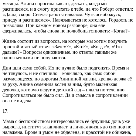
месяцы. Алина спросила как-то, дескать, когда мы
распишемся, и я смогу приехать к тебе, на что Роберт ответил:
«Да-да, скоро. Сейчас работы навалом. Чуть освобожусь,
приеду и распишемся». Навязываться не хотелось. Гордость не
позволяла. При каждом новом разговоре, она еле
сдерживалась, чтобы снова не полюбопытствовать: «Когда?»
Жизнь состоит из вопросов, на которые мы хотим получить
простой и ясный ответ. «Зачем?», «Кто?», «Когда?», «Что
дальше?» Вопросы однозначные, но ответы такими же
однозначными не получаются.
Дни шли сами собой. Их не нужно было подгонять. Время и
не тянулось, и не спешило – ковыляло, как само собой
разумеющееся, по дорогам Алининой жизни, крепко держа её
за руку. Алина семенила вслед за ним, будто маленькая
девочка, которую ведут в детский сад – плыла по течению.
Сопротивляться не было сил. Да и смысла в сопротивлении
она не видела.
17.
Мама с беспокойством интересовались её будущим: дочь уже
выросла, институт заканчивает, а личная жизнь до сих пор не
налажена. Вроде и умом не обделена, и красотой не обижена,