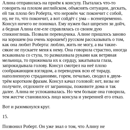
Алина отправилась на приём к консулу. Пыталась что-то
говорить на плохом английском, объяснять ситуации, дескать,
ей так плохо без Роберта, что неровён час покончит с собой,
ну, не то, что покончит, а вот сойдёт с ума – всенепременно.
Консул ничего не понимал. Ему нужен был шпрехен зи дойч,
а бедная Алина еле-еле справлялась со своим дую
спикинглишь. Позвали переводчика. Алине пришлось заново
на хорошем (на очень хорошем!) русском рассказывать о том,
как она любит Роберта: люблю, жить не могу, а вы такие-
сякие не пускаете меня к нему. Она говорила страстно, иногда
вскакивала со стула, то размахивала руками как ветряная
мельница, то прижимала их к сердцу, закатывала глаза,
запрокидывала голову. Консул смотрел на неё плохо
соображающим взглядом, а переводчик всю её тираду,
наполненную страданиями, горем, печалью, сводил к двум-
трём коротким фразам. Консул качал головой: нет, визы не
получите, отдохните от заграницы, поживите дома и так
далее. Алина не успокаивалась. Но чем больше она говорила,
тем жестче становилось лицо консула и уверенней его отказ.
Вот и разомкнулся круг.
15.
Позвонил Роберт. Он уже знал о том, что Алину не