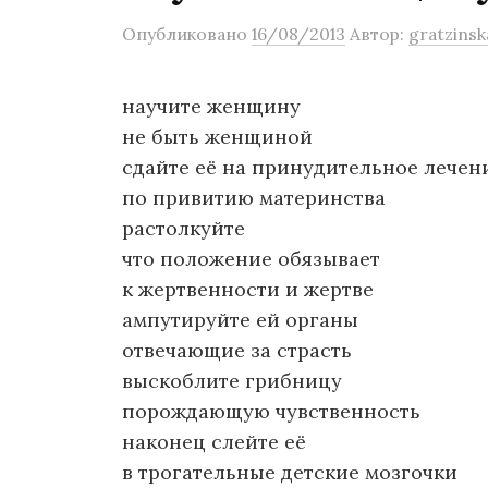
о
Опубликовано
16/08/2013
Автор:
gratzinsk
м
у
научите женщину
не быть женщиной
сдайте её на принудительное лечен
по привитию материнства
растолкуйте
что положение обязывает
к жертвенности и жертве
ампутируйте ей органы
отвечающие за страсть
выскоблите грибницу
порождающую чувственность
наконец слейте её
в трогательные детские мозгочки