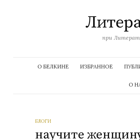
П
е
Литера
р
е
при Литерату
й
т
и
к
О БЕЛКИНЕ
ИЗБРАННОЕ
ПУБЛ
с
о
О Н
д
е
р
ж
БЛОГИ
и
научите женщин
м