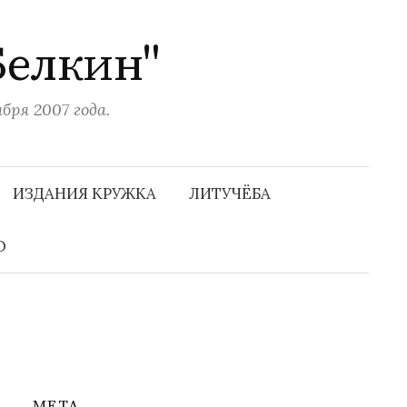
Белкин"
ря 2007 года.
Н
а
ИЗДАНИЯ КРУЖКА
ЛИТУЧЁБА
й
т
и
О
:
МЕТА