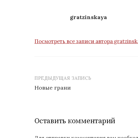
gratzinskaya
Посмотреть все записи автора gratzins
ПРЕДЫДУЩАЯ ЗАПИСЬ
Новые грани
Н
а
Оставить комментарий
в
и
Для отправки комментария вам необх