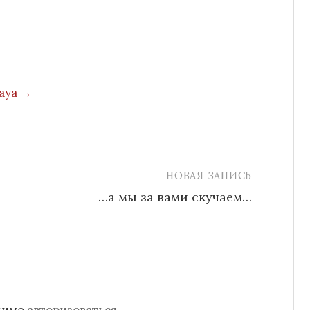
kaya →
НОВАЯ ЗАПИСЬ
…а мы за вами скучаем…
одимо
авторизоваться
.