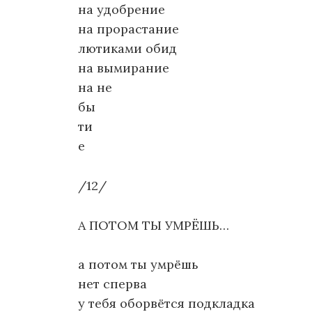
на удобрение
на прорастание
лютиками обид
на вымирание
на не
бы
ти
е
/12/
А ПОТОМ ТЫ УМРЁШЬ…
а потом ты умрёшь
нет сперва
у тебя оборвётся подкладка