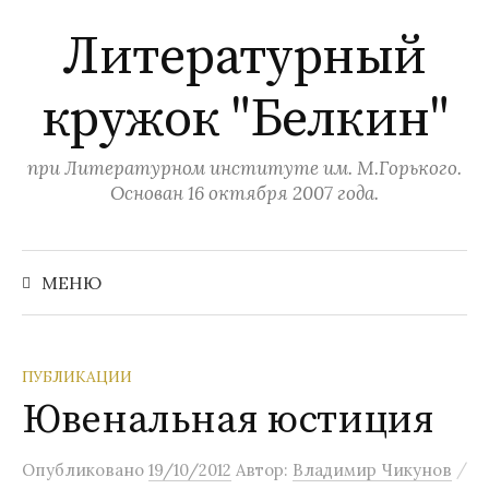
П
Литературный
е
р
кружок "Белкин"
е
й
т
при Литературном институте им. М.Горького.
и
Основан 16 октября 2007 года.
к
с
Н
а
о
МЕНЮ
й
д
т
и
е
:
р
ПУБЛИКАЦИИ
ж
Ювенальная юстиция
и
м
/
Опубликовано
19/10/2012
Автор:
Владимир Чикунов
о