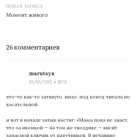
НОВАЯ ЗАПИСЬ
а
Момент живого
в
и
г
26 комментариев
а
ц
и
marutsya
19/10/2012 в 18:51
я
п
что-то как-то затянуто, имхо. под конец читала по
касательной.
о
з
и вот в начале затык настиг: «Мама пока не знает,
а
что за иконкой — на том же гвоздике — висит
запасной ключик от наручников. Я нечаянно