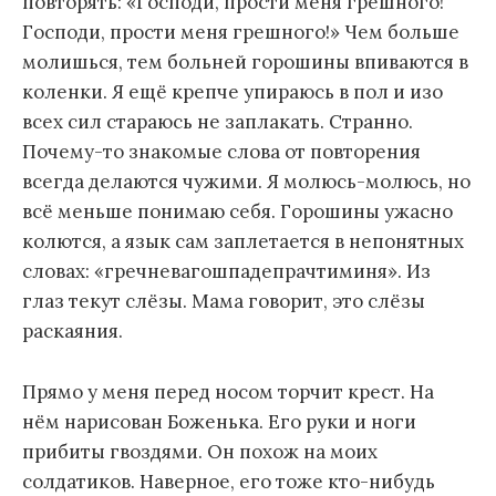
повторять: «Господи, прости меня грешного!
Господи, прости меня грешного!» Чем больше
молишься, тем больней горошины впиваются в
коленки. Я ещё крепче упираюсь в пол и изо
всех сил стараюсь не заплакать. Странно.
Почему-то знакомые слова от повторения
всегда делаются чужими. Я молюсь-молюсь, но
всё меньше понимаю себя. Горошины ужасно
колются, а язык сам заплетается в непонятных
словах: «гречневагошпадепрачтиминя». Из
глаз текут слёзы. Мама говорит, это слёзы
раскаяния.
Прямо у меня перед носом торчит крест. На
нём нарисован Боженька. Его руки и ноги
прибиты гвоздями. Он похож на моих
солдатиков. Наверное, его тоже кто-нибудь