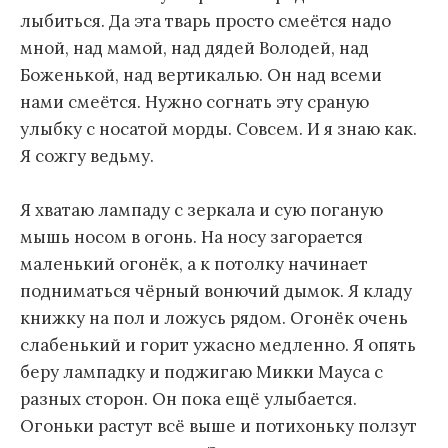
лыбиться. Да эта тварь просто смеётся надо
мной, над мамой, над дядей Володей, над
Боженькой, над вертикалью. Он над всеми
нами смеётся. Нужно согнать эту сраную
улыбку с носатой морды. Совсем. И я знаю как.
Я сожгу ведьму.
Я хватаю лампаду с зеркала и сую поганую
мышь носом в огонь. На носу загорается
маленький огонёк, а к потолку начинает
подниматься чёрный вонючий дымок. Я кладу
книжку на пол и ложусь рядом. Огонёк очень
слабенький и горит ужасно медленно. Я опять
беру лампадку и поджигаю Микки Мауса с
разных сторон. Он пока ещё улыбается.
Огоньки растут всё выше и потихоньку ползут