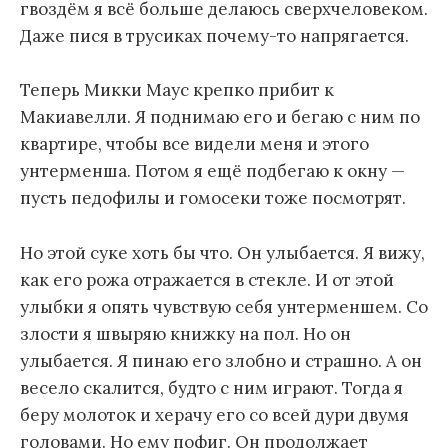
гвоздём я всё больше делаюсь сверхчеловеком.
Даже пися в трусиках почему-то напрягается.
Теперь Микки Маус крепко прибит к
Макиавелли. Я поднимаю его и бегаю с ним по
квартире, чтобы все видели меня и этого
унтерменша. Потом я ещё подбегаю к окну —
пусть педофилы и гомосеки тоже посмотрят.
Но этой суке хоть бы что. Он улыбается. Я вижу,
как его рожа отражается в стекле. И от этой
улыбки я опять чувствую себя унтерменшем. Со
злости я швыряю книжку на пол. Но он
улыбается. Я пинаю его злобно и страшно. А он
весело скалится, будто с ним играют. Тогда я
беру молоток и херачу его со всей дури двумя
головами. Но ему пофиг. Он продолжает