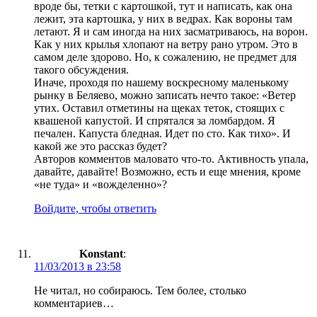
вроде бы, тетки с картошкой, тут и написать, как она
лежит, эта картошка, у них в ведрах. Как вороны там
летают. Я и сам иногда на них засматриваюсь, на ворон.
Как у них крылья хлопают на ветру рано утром. Это в
самом деле здорово. Но, к сожалению, не предмет для
такого обсуждения.
Иначе, проходя по нашему воскресному маленькому
рынку в Беляево, можно записать нечто такое: «Ветер
утих. Оставил отметины на щеках теток, стоящих с
квашеной капустой. И спрятался за ломбардом. Я
печален. Капуста бледная. Идет по сто. Как тихо». И
какой же это рассказ будет?
Авторов комментов маловато что-то. Активность упала,
давайте, давайте! Возможно, есть и еще мнения, кроме
«не туда» и «вожделенно»?
Войдите, чтобы ответить
Konstant
:
11/03/2013 в 23:58
Не читал, но собираюсь. Тем более, столько
комментариев…