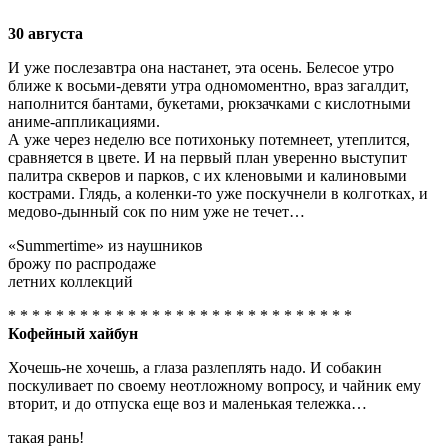
30 августа
И уже послезавтра она настанет, эта осень. Белесое утро
ближе к восьми-девяти утра одномоментно, враз загалдит,
наполнится бантами, букетами, рюкзачками с кислотными
аниме-аппликациями.
А уже через неделю все потихоньку потемнеет, утеплится,
сравняется в цвете. И на первый план уверенно выступит
палитра скверов и парков, с их кленовыми и калиновыми
кострами. Глядь, а коленки-то уже поскучнели в колготках, и
медово-дынный сок по ним уже не течет…
«Summertime» из наушников
брожу по распродаже
летних коллекций
* * * * * * * * * * * * * * * * * * * * * * * * * * * * *
Кофейный хайбун
Хочешь-не хочешь, а глаза разлеплять надо. И собакин
поскуливает по своему неотложному вопросу, и чайник ему
вторит, и до отпуска еще воз и маленькая тележка…
такая рань!