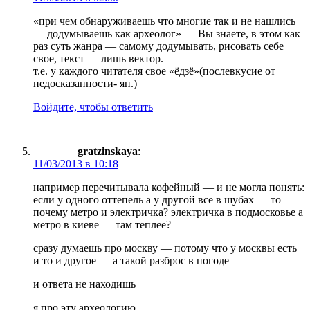
«при чем обнаруживаешь что многие так и не нашлись
— додумываешь как археолог» — Вы знаете, в этом как
раз суть жанра — самому додумывать, рисовать себе
свое, текст — лишь вектор.
т.е. у каждого читателя свое «ёдзё»(послевкусие от
недосказанности- яп.)
Войдите, чтобы ответить
gratzinskaya
:
11/03/2013 в 10:18
например перечитывала кофейный — и не могла понять:
если у одного оттепель а у другой все в шубах — то
почему метро и электричка? электричка в подмосковье а
метро в киеве — там теплее?
сразу думаешь про москву — потому что у москвы есть
и то и другое — а такой разброс в погоде
и ответа не находишь
я про эту археологию