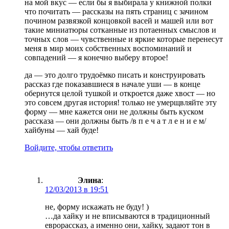
на мой вкус — если бы я выбирала у книжной полки
что почитать — рассказы на пять страниц с зачином
почином развязкой концовкой васей и машей или вот
такие миниатюры сотканные из потаенных смыслов и
точных слов — чувственные и яркие которые перенесут
меня в мир моих собственных воспоминаний и
совпадений — я конечно выберу второе!
да — это долго трудоёмко писать и конструировать
рассказ где показавшиеся в начале уши — в конце
обернутся целой тушкой и откроется даже хвост — но
это совсем другая история! только не умерщвляйте эту
форму — мне кажется они не должны быть куском
рассказа — они должны быть /в п е ч а т л е н и е м/
хайбуны — хай буде!
Войдите, чтобы ответить
Элина
:
12/03/2013 в 19:51
не, форму искажать не буду! )
…да хайку и не вписываются в традиционный
еврорассказ, а именно они, хайку, задают тон в