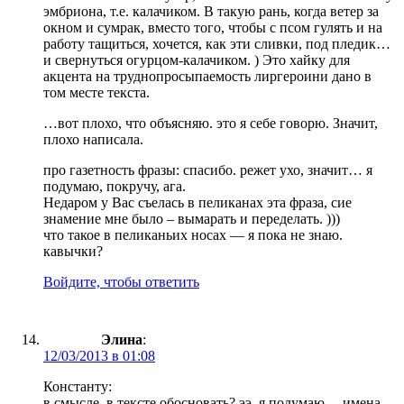
эмбриона, т.е. калачиком. В такую рань, когда ветер за
окном и сумрак, вместо того, чтобы с псом гулять и на
работу тащиться, хочется, как эти сливки, под пледик…
и свернуться огурцом-калачиком. ) Это хайку для
акцента на труднопросыпаемость лиргероини дано в
том месте текста.
…вот плохо, что объясняю. это я себе говорю. Значит,
плохо написала.
про газетность фразы: спасибо. режет ухо, значит… я
подумаю, покручу, ага.
Недаром у Вас съелась в пеликанах эта фраза, сие
знамение мне было – вымарать и переделать. )))
что такое в пеликаньих носах — я пока не знаю.
кавычки?
Войдите, чтобы ответить
Элина
:
12/03/2013 в 01:08
Константу:
в смысле, в тексте обосновать? ээ, я подумаю… имена