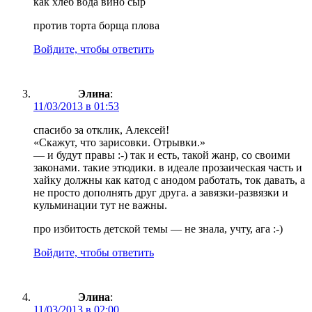
как хлеб вода вино сыр
против торта борща плова
Войдите, чтобы ответить
Элина
:
11/03/2013 в 01:53
спасибо за отклик, Алексей!
«Скажут, что зарисовки. Отрывки.»
— и будут правы :-) так и есть, такой жанр, со своими
законами. такие этюдики. в идеале прозаическая часть и
хайку должны как катод с анодом работать, ток давать, а
не просто дополнять друг друга. а завязки-развязки и
кульминации тут не важны.
про избитость детской темы — не знала, учту, ага :-)
Войдите, чтобы ответить
Элина
:
11/03/2013 в 02:00