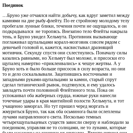
Поединок
…Бруно уже отчаялся найти добычу, как вдруг заметил между
камнями на дне рыбу-флейту. По ее стройному молодому телу
пробегали лунные блики, течения почти не ощущалось, и он
подкрадывался не торопясь. Внезапно тело Флейты накрыла
тень, и Бруно увидел Хельмута. Противник вызывающе
поглаживал щупальцами коралл-мозговик совсем рядом с
девичьей головой и, кажется, насвистывал дразнящий
мотивчик. Секунду спустя они схлестнулись. Поначалу силы
казались равными, но Хельмут был моложе, и присоски его
щупалец намертво «приклеивались» к чешуе жертвы. А у
Бруно хоть и было больше присосок в силу возраста, но они
то и дело соскальзывали. Зацепившись восточными и
западными руками-щупальцами за камни, старый спрут
сделал титанический рывок, подтянулся, и ему удалось
завладеть почти половиной Флейтиного тела. Пока он
успокаивал оба жаберных сердца, южные руки нанесли
точечные удары в края мантийной полости Хельмута, и тот
учащенно заморгал. Но тут пришел черед моргать и
жмуриться Бруно, так как оба осьминога были ослеплены
лучами направленного света. Несколько темных
четырехщупальцевых существ зависли сверху и наблюдали за
поединком, управляя не то солнцами, не то лунами, которые
были насажены на кончики их щупалец. Вместо чернил они