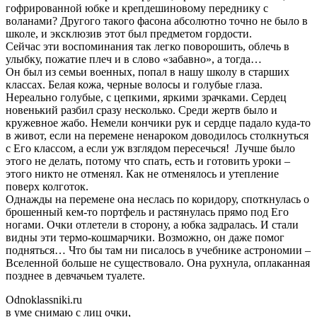
гофрированной юбке и крепдешиновому переднику с
воланами? Другого такого фасона абсолютно точно не было в
школе, и эксклюзив этот был предметом гордости.
Сейчас эти воспоминания так легко поворошить, облечь в
улыбку, пожатие плеч и в слово «забавно», а тогда…
Он был из семьи военных, попал в нашу школу в старших
классах. Белая кожа, черные волосы и голубые глаза.
Нереально голубые, с цепкими, яркими зрачками. Сердец
новенький разбил сразу несколько. Среди жертв было и
кружевное жабо. Немели кончики рук и сердце падало куда-то
в живот, если на перемене ненароком доводилось столкнуться
с Его классом, а если уж взглядом пересечься! Лучше было
этого не делать, потому что спать, есть и готовить уроки –
этого никто не отменял. Как не отменялось и утепление
поверх колготок.
Однажды на перемене она неслась по коридору, споткнулась о
брошенный кем-то портфель и растянулась прямо под Его
ногами. Очки отлетели в сторону, а юбка задралась. И стали
видны эти термо-кошмарчики. Возможно, он даже помог
подняться… Что бы там ни писалось в учебнике астрономии –
Вселенной больше не существовало. Она рухнула, оплаканная
позднее в девчачьем туалете.
Odnoklassniki.ru
в уме снимаю с лиц очки,