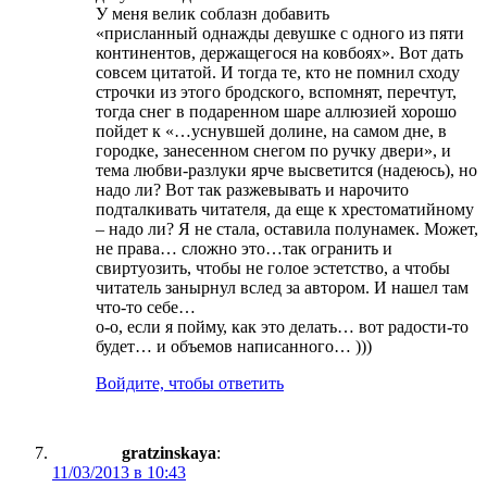
У меня велик соблазн добавить
«присланный однажды девушке с одного из пяти
континентов, держащегося на ковбоях». Вот дать
совсем цитатой. И тогда те, кто не помнил сходу
строчки из этого бродского, вспомнят, перечтут,
тогда снег в подаренном шаре аллюзией хорошо
пойдет к «…уснувшей долине, на самом дне, в
городке, занесенном снегом по ручку двери», и
тема любви-разлуки ярче высветится (надеюсь), но
надо ли? Вот так разжевывать и нарочито
подталкивать читателя, да еще к хрестоматийному
– надо ли? Я не стала, оставила полунамек. Может,
не права… сложно это…так огранить и
свиртуозить, чтобы не голое эстетство, а чтобы
читатель занырнул вслед за автором. И нашел там
что-то себе…
о-о, если я пойму, как это делать… вот радости-то
будет… и объемов написанного… )))
Войдите, чтобы ответить
gratzinskaya
:
11/03/2013 в 10:43