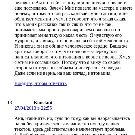
человека. Вы вот сейчас ткнули и не почувствовали и
еще посмеялись. Зачем? Мне повезло на мастера и знаете
почему, потому что он рассказывает мне о жизни, и не
обвиняет меня ни в чем, не говорит, что я такая сякая,
что в моих рассказах таких сяких что-то не так,
понимаете, мы просто разговариваем о жизни и он
принимает меня такую какая я есть. Я чувствую его
мудрость, и я вижу, что он выше всей этой мелочности.
И никогда он не обидит человеческое сердце. Ваша же
критика говорит о том, что надо все зачеркнуть и
написать заново, что интонация в корне не верна. Хм, я
с этим не соглашаюсь. Потому что я вижу со своей
стороны интересные образы и интересные находки.
Даже если не верна, на ваш взгляд, интонация.
Войдите, чтобы ответить
Konstant
:
27/04/2013 в 22:55
Аня, извините, но, судя по тому, как вы набрасываетесь
на любое критическое замечание по поводу ваших
текстов, здесь действительно наличествует проблема.
1. Любой коллега, высказывая вам свои мысли, тратит