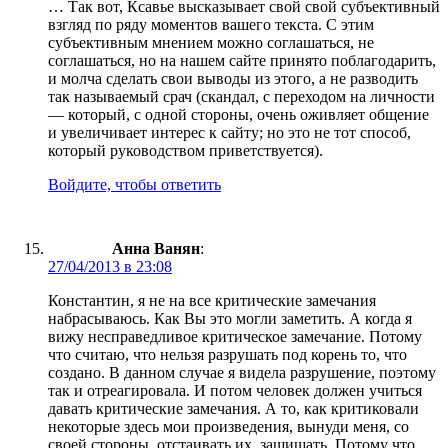
… Так вот, Ксавье высказывает свой свой субъективный
взгляд по ряду моментов вашего текста. С этим
субъективным мнением можно соглашаться, не
соглашаться, но на нашем сайте принято поблагодарить,
и молча сделать свои выводы из этого, а не разводить
так называемый срач (скандал, с переходом на личности
— который, с одной стороны, очень оживляет общение
и увеличивает интерес к сайту; но это не тот способ,
который руководством приветствуется).
Войдите, чтобы ответить
Анна Ванян
:
27/04/2013 в 23:08
Константин, я не на все критические замечания
набрасываюсь. Как Вы это могли заметить. А когда я
вижу несправедливое критическое замечание. Потому
что считаю, что нельзя разрушать под корень то, что
создано. В данном случае я видела разрушение, поэтому
так и отреагировала. И потом человек должен учиться
давать критические замечания. А то, как критиковали
некоторые здесь мои произведения, вынуди меня, со
своей стороны, отстаивать их, защищать. Потому что