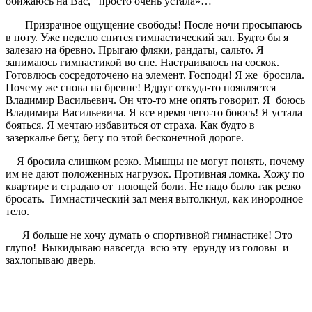
обижаюсь на Вас,
просто очень устала»…
Призрачное ощущение свободы! После ночи просыпаюсь
в поту. Уже неделю снится гимнастический зал. Будто бы я
залезаю на бревно. Прыгаю фляки, рандаты, сальто. Я
занимаюсь гимнастикой во сне. Настраиваюсь на соскок.
Готовлюсь сосредоточено на элемент. Господи! Я же
бросила.
Почему же снова на бревне! Вдруг откуда-то появляется
Владимир Васильевич. Он что-то мне опять говорит. Я
боюсь
Владимира Васильевича. Я все время чего-то боюсь! Я устала
бояться. Я мечтаю избавиться от страха. Как будто в
зазеркалье бегу, бегу по этой бесконечной дороге.
Я бросила слишком резко. Мышцы не могут понять, почему
им не дают положенных нагрузок. Противная ломка. Хожу по
квартире и страдаю от
ноющей боли. Не надо было так резко
бросать.
Гимнастический зал меня вытолкнул, как инородное
тело.
Я больше не хочу думать о спортивной гимнастике! Это
глупо!
Выкидываю навсегда
всю эту
ерунду из головы
и
захлопываю дверь.