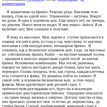
комментариев
Я запрыгиваю на бревно. Развожу руки. Наклоняя тело
вперед, стою на одной ноге. Упражнение – ласточка. Вокруг
ни души. Я одна в огромном зале. Еще никого нет, ни тренера,
ни девочек. Никто меня не видит. И мне некого
боятся. Я не
включаю свет. Мое сознание в полутьме.
Я хожу на мысочках. Мои ладони и
ступни прикасаются к
снаряду изо дня в день, из года в год, через кожу, по крупице
впитывая в себя неподатливое, непокорное бревно.
В
сознании, как в бесконечно огромном зале, я иду
на мысочках
по
собственному бревну. Разбег – на мостике мощный толчок
– прыжком в шпагате запрыгиваю одной ногой
на кончик
бревна. Вспоминаю комбинацию. Мах ногой, разножка,
поворот на триста шестьдесят, рандат бланш, простые шаги,
переворот. Голова опущена, тело, как струна, каждая клеточка
тела готовится к фляку.
Не решаюсь пойти на элемент. В
самой себе, в огромном бесконечном зале,
я стою перед
фляком. Меня притягивает мой детский страх. С
любопытством разглядываю его, будто бы в коллекции
окаменелую доисторическую бабочку.
Ощущение опасности
– на грани между жизнью и смертью. Детские чувства остры,
они пронзают лучом все твое
естество до .первоистока,
до
глубин бытия. Слепой, необъяснимый, животный страх в