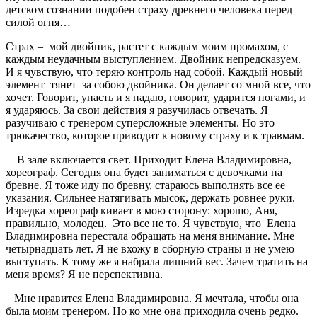
детском сознании подобен страху древнего человека перед
силой огня…
Страх –
мой двойник, растет с каждым моим промахом, с
каждым неудачным выступлением. Двойник непредсказуем.
И я чувствую, что теряю контроль над собой. Каждый новый
элемент
тянет
за собою двойника. Он делает со мной все, что
хочет. Говорит, упасть и я падаю, говорит, ударится ногами, и
я ударяюсь. За свои действия я разучилась отвечать. Я
разучиваю с тренером суперсложные элементы. Но это
трюкачество, которое приводит к новому страху и к травмам.
В зале включается свет. Приходит Елена Владимировна,
хореограф. Сегодня она будет заниматься с девочками на
бревне. Я тоже иду по бревну, стараюсь выполнять все ее
указания. Сильнее натягивать мысок, держать ровнее руки.
Изредка хореограф кивает в мою сторону: хорошо, Аня,
правильно, молодец.
Это все не то. Я чувствую, что
Елена
Владимировна перестала обращать на меня внимание. Мне
четырнадцать лет. Я не вхожу в сборную страны и не умею
выступать. К тому же я набрала лишний вес. Зачем тратить на
меня время? Я не перспективна.
Мне нравится Елена Владимировна. Я мечтала, чтобы она
была моим тренером. Но ко мне она приходила очень редко.