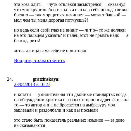
эта коза бдит! — чуть отвлёкся засмотрелся — сказанул
что «по крупице /в п и т ы в а е ш ь/ в себя неподатливое
бревно — так морщиться начинает — мотает башкой —
мол чем ты меня дорогая потчуешь?!
но ведь если свой глаз не видит — /к т о/- то же должен
на это пальцем указать? и палец этот не грызть надо — а
благодарить!
хотя…птица сама себе не орнитолог
Войдите, чтобы ответить
gratzinskaya
:
28/04/2013 в 10:27
и кстати — умилительны эти двойные стандарты: когда
на обсуждении критика с разных сторон в адрес /к о г о/-
то — то автор анна не бросается на амбразуру мол
заклевали и раздолбали и как вы посмели
это стало быть показатель реальных изъянов — за дело
высказываются