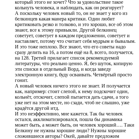
который этого не хочет? Что за удовольствие такое
кольнуть человека, и наблюдать, как он реагирует?
А поскольку человек новый то, он не знает у кого из
белкинцев какая манера критики. Один любит
критиковать резко и толково, и это хорошо, все об этом
знают, все к этому привыкли. Другой белкинец
советует, советует в каждом предложении, советует и
наставляет, потому что считает себя мудрым и бывалым.
И это тоже неплохо. Все знают, что его советы надо
сразу делить на 16, а потом ещё на 8, всего, получается,
на 128. Третий прилагает список рекомендуемой
литературы, что реально ценно. Я, без шуток, копирую
эти списки в отдельный Ворд, и когда заведу
электронную книгу, буду осваивать. Четвёртый просто
гонит.
А новый человек ничего этого не знает. И получается
как, например: стоит слепой, к нему подскочит один,
кольнёт, отскочит, слепой пытается дать сдачи, а того
уже нет на этом месте, но сзади, чтоб не слышно, уже
крадётся другой итд.
И это неэффективно, мне кажется. Так бы человек
остался, акклиматизировался, пошла бы динамика
может быть, а может быть, он человек хороший…. Таки
Белкину не нужны хорошие люди? Нужны хорошие
сложившиеся авторы? Окей, давайте предложим