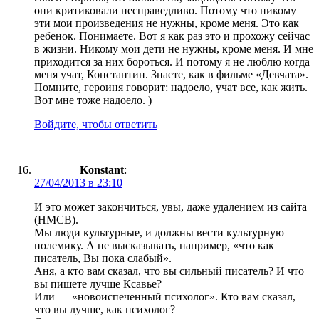
они критиковали несправедливо. Потому что никому
эти мои произведения не нужны, кроме меня. Это как
ребенок. Понимаете. Вот я как раз это и прохожу сейчас
в жизни. Никому мои дети не нужны, кроме меня. И мне
приходится за них бороться. И потому я не люблю когда
меня учат, Константин. Знаете, как в фильме «Девчата».
Помните, героиня говорит: надоело, учат все, как жить.
Вот мне тоже надоело. )
Войдите, чтобы ответить
Konstant
:
27/04/2013 в 23:10
И это может закончиться, увы, даже удалением из сайта
(НМСВ).
Мы люди культурные, и должны вести культурную
полемику. А не высказывать, например, «что как
писатель, Вы пока слабый».
Аня, а кто вам сказал, что вы сильный писатель? И что
вы пишете лучше Ксавье?
Или — «новоиспеченный психолог». Кто вам сказал,
что вы лучше, как психолог?