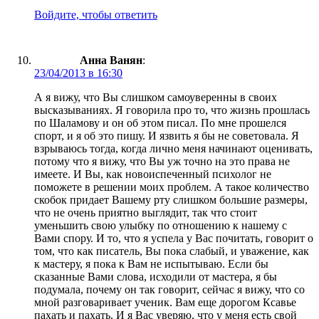
Войдите, чтобы ответить
Анна Ванян
:
23/04/2013 в 16:30
А я вижу, что Вы слишком самоуверенны в своих
высказываниях. Я говорила про то, что жизнь прошлась
по Шаламову и он об этом писал. По мне прошелся
спорт, и я об это пишу. И язвить я бы не советовала. Я
взрываюсь тогда, когда лично меня начинают оценивать,
потому что я вижу, что Вы уж точно на это права не
имеете. И Вы, как новоиспеченный психолог не
поможете в решении моих проблем. А такое количество
скобок придает Вашему рту слишком большие размеры,
что не очень приятно выглядит, так что стоит
уменьшить свою улыбку по отношению к нашему с
Вами спору. И то, что я успела у Вас почитать, говорит о
том, что как писатель, Вы пока слабый, и уважение, как
к мастеру, я пока к Вам не испытываю. Если бы
сказанные Вами слова, исходили от мастера, я бы
подумала, почему он так говорит, сейчас я вижу, что со
мной разговаривает ученик. Вам еще дорогом Ксавье
пахать и пахать. И я Вас уверяю, что у меня есть свой