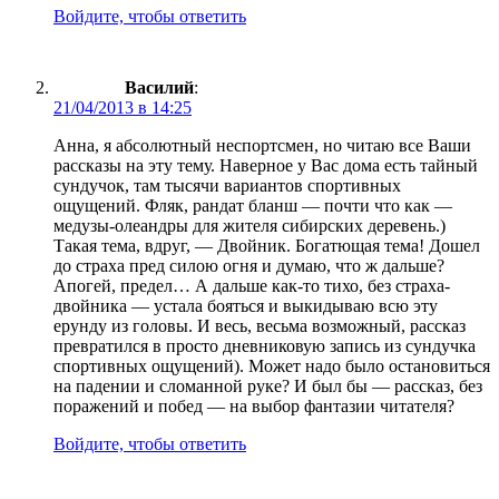
Войдите, чтобы ответить
Василий
:
21/04/2013 в 14:25
Анна, я абсолютный неспортсмен, но читаю все Ваши
рассказы на эту тему. Наверное у Вас дома есть тайный
сундучок, там тысячи вариантов спортивных
ощущений. Фляк, рандат бланш — почти что как —
медузы-олеандры для жителя сибирских деревень.)
Такая тема, вдруг, — Двойник. Богатющая тема! Дошел
до страха пред силою огня и думаю, что ж дальше?
Апогей, предел… А дальше как-то тихо, без страха-
двойника — устала бояться и выкидываю всю эту
ерунду из головы. И весь, весьма возможный, рассказ
превратился в просто дневниковую запись из сундучка
спортивных ощущений). Может надо было остановиться
на падении и сломанной руке? И был бы — рассказ, без
поражений и побед — на выбор фантазии читателя?
Войдите, чтобы ответить