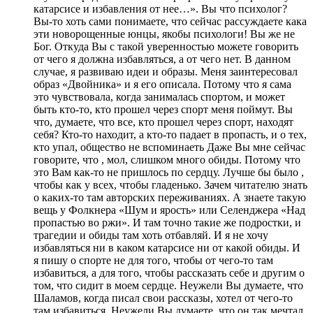
катарсисе и избавления от нее…». Вы что психолог?
Вы-то хоть сами понимаете, что сейчас рассуждаете кака
эти новорощенные юнцы, якобы психологи! Вы же не
Бог. Откуда Вы с такой уверенностью можете говорить
от чего я должна избавляться, а от чего нет. В данном
случае, я развиваю идеи и образы. Меня заинтересовал
образ «Двойника» и я его описала. Потому что я сама
это чувствовала, когда занималась спортом, и может
быть кто-то, кто прошел через спорт меня поймут. Вы
что, думаете, что все, кто прошел через спорт, находят
себя? Кто-то находит, а кто-то падает в пропасть, и о тех,
кто упал, общество не вспоминаеть Даже Вы мне сейчас
говорите, что , мол, слишком много обиды. Потому что
это Вам как-то не пришлось по сердцу. Лучше бы было ,
чтобы как у всех, чтобы гладенько. Зачем читателю знать
о каких-то там авторских переживаниях. А знаете такую
вещь у Фолкнера «Шум и ярость» или Селенджера «Над
пропастью во ржи». И там точно такие же подростки, и
трагедии и обиды там хоть отбавляй. И я не хочу
избавляться ни в каком катарсисе ни от какой обиды. И
я пишу о спорте не для того, чтобы от чего-то там
избавиться, а для того, чтобы рассказать себе и другим о
том, что сидит в моем сердце. Неужели Вы думаете, что
Шаламов, когда писал свои рассказы, хотел от чего-то
там избавиться. Неужели Вы думаете, что он так мечтал