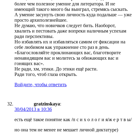
более чем полезное умение для литератора. И не
имеющий такого много бы выиграл, стремясь сыскать.
А умение засунуть свою личность куда подальше — уже
просто архиполезнейшее.
Не думаю, что новичков следует бить. Наоборот,
хвалить и пестовать даже вопреки наличным успехам
ради перспективы.
Но избавлять их и избавляться самим от фиксации на
себе любимом как упражнение сто раз в день.
«Благословляйте проклинающих вас, благотворите
ненавидящим вас и молитесь за обижающих вас и
гонящих вас».
Не ради, хм, этики. До этики ещё расти.
Ради того, чтоб глаза открыть.
Войдите, чтобы ответить
gratzinskaya
:
30/04/2013 в 10:36
есть ещё такое понятие как /п с и х о л о г и я/ж е р т в ы/
но она тем не менее не мешает личной диктатуре)