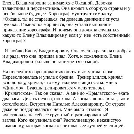
Елена Владимировна занимается с Оксаной. Девочка
талантлива и перспективна. Она входят в сборную страны и у
нее большое будущее. Хореограф муштрует гимнасту.
«Оксана, ты не стараешься, ты делаешь движение спустя
рукава». Гимнастка морщится, она устала выполнять
приказание хореографа. И почему она должна слушаться
какую-то Елену Владимировну, если у
нее
есть собственный
хореограф?
Я люблю Елену Владимировну. Она очень красивая и добрая
и я рада, что она
пришла в зал. Хотя, к сожалению, Елена
Владимировна
больше не занимается со мной.
На последних соревнованиях опять
выступила плохо.
Переволновалась и упала с бревна.
Тренер злился, кричал
всю дорогу, кричал, что ему
надоело тащиться ко мне в
«Динамо».
Будешь тренироваться у меня теперь в
«Крылатском». Так он сказал.
А мне до «Крылатского» ехать
два часа.
Делать нечего, поехала. А когда я вошла в зал, так и
остолбенела. Встретила Наталью Александровну. От страха
даже не поздоровалась с ней. Мне было
стыдно. Я
чувствовала на себе ее грустный и разочарованный
взгляд. Кого же увидела она? Располневшую, неказистую
гимнастку, которая когда-то считалась ее лучшей ученицей.