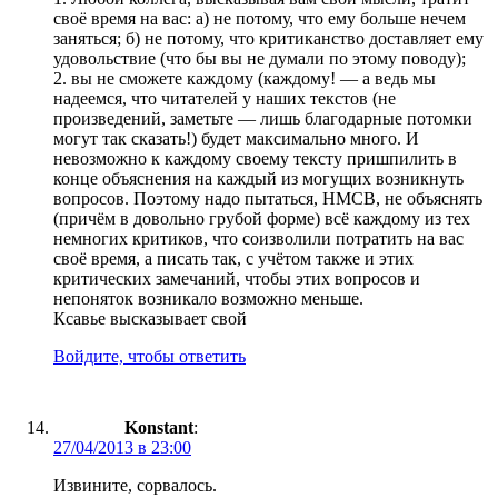
своё время на вас: а) не потому, что ему больше нечем
заняться; б) не потому, что критиканство доставляет ему
удовольствие (что бы вы не думали по этому поводу);
2. вы не сможете каждому (каждому! — а ведь мы
надеемся, что читателей у наших текстов (не
произведений, заметьте — лишь благодарные потомки
могут так сказать!) будет максимально много. И
невозможно к каждому своему тексту пришпилить в
конце объяснения на каждый из могущих возникнуть
вопросов. Поэтому надо пытаться, НМСВ, не объяснять
(причём в довольно грубой форме) всё каждому из тех
немногих критиков, что соизволили потратить на вас
своё время, а писать так, с учётом также и этих
критических замечаний, чтобы этих вопросов и
непоняток возникало возможно меньше.
Ксавье высказывает свой
Войдите, чтобы ответить
Konstant
:
27/04/2013 в 23:00
Извините, сорвалось.