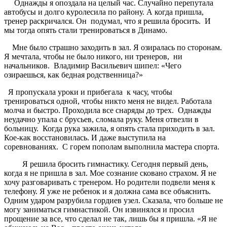
Однажды я опоздала на целый час. Случайно перепутала
автобусы и долго куролесила по району. А когда пришла,
тренер раскричался. Он
подумал, что я решила бросить. И
мы тогда опять стали тренироваться в Динамо.
Мне было страшно заходить в зал. Я озиралась по сторонам.
Я мечтала, чтобы не было никого, ни тренеров,
ни
начальников.
Владимир Васильевич шипел: «Чего
озираешься, как бедная родственница?»
Я пропускала уроки и прибегала
к часу, чтобы
тренироваться одной, чтобы никто меня не видел. Работала
молча и быстро. Проходила все снаряды до трех. Однажды
неудачно упала с брусьев, сломала руку. Меня отвезли в
больницу. Когда рука зажила, я опять стала приходить в зал.
Кое-как восстановилась. И даже выступила на
соревнованиях. С горем пополам выполнила мастера спорта.
Я решила бросить гимнастику. Сегодня первый день,
когда я не пришла в зал. Мое сознание сковано страхом. Я не
хочу разговаривать с тренером. Но родители подвели меня к
телефону. Я уже не ребенок и я должна сама все объяснить.
Одним ударом разрубила гордиев узел. Сказала, что больше не
могу заниматься гимнастикой. Он извинялся и просил
прощение за все, что сделал не так, лишь бы я пришла. «Я не