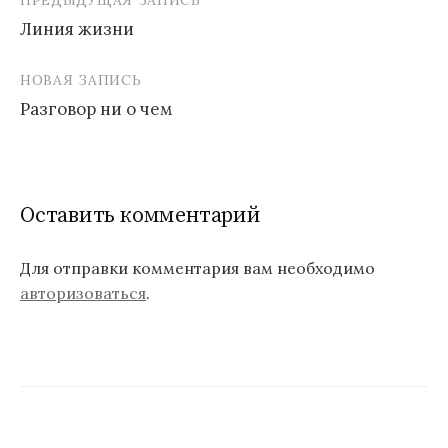
Линия жизни
Н
НОВАЯ ЗАПИСЬ
а
Разговор ни о чем
в
и
г
Оставить комментарий
а
ц
Для отправки комментария вам необходимо
авторизоваться
.
и
я
п
о
з