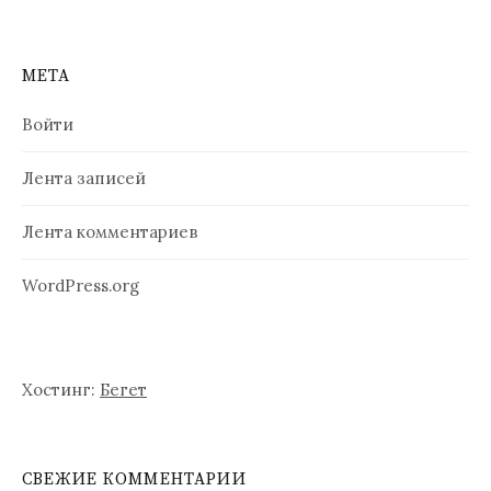
а
п
МЕТА
и
Войти
с
Лента записей
я
м
Лента комментариев
WordPress.org
Хостинг:
Бегет
СВЕЖИЕ КОММЕНТАРИИ