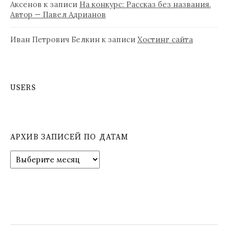
Аксенов
к записи
На конкурс: Рассказ без названия.
Автор — Павел Адрианов
Иван Петрович Белкин
к записи
Хостинг сайта
USERS
АРХИВ ЗАПИСЕЙ ПО ДАТАМ
А
р
х
и
в
з
а