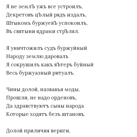
Я не землЪ ужъ все устроилъ,
Декретовъ цЪлый рядъ издалъ,
Штыкомъ буржуевЪ успокоилъ,
Въ святыни ядрами стрЪлял.
Я уничтожилъ судъ буржуйный
Народу землю даровалъ
Я сокрушилъ какъ вЪтеръ буйный
Весь буржуазный ритуалъ.
Чины долой, названья моды,
Прошли, не надо орденовъ,
Да здравствуютъ сыны народа
Которые ходятъ безъ штановъ.
Долой приличия вериги,