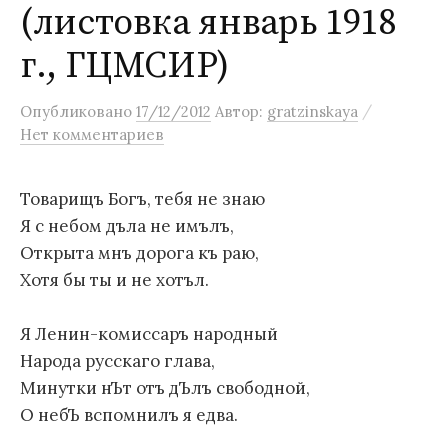
(листовка январь 1918
м
у
г., ГЦМСИР)
/
Опубликовано
17/12/2012
Автор:
gratzinskaya
Нет комментариев
Товарищъ Богъ, тебя не знаю
Я с небом дъла не имълъ,
Открыта мнъ дорога къ раю,
Хотя бы ты и не хотъл.
Я Ленин-комиссаръ народный
Народа русскаго глава,
Минутки нЪт отъ дЪлъ свободной,
О небЪ вспомнилъ я едва.