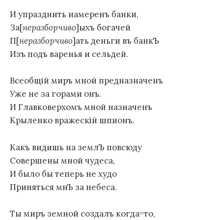
И упразднить намеренъ банки,
За[
неразборчиво
]ыхъ богачей
П[
неразборчиво
]ать деньги въ банкЪ
Изъ подъ варенья и сельдей.
Всеобщiй миръ мной предназначенъ
Уже не за горами онъ.
И Главковерхомъ мной назначенъ
Крыленко вражескiй шпионъ.
Какъ видишь на землЪ повсюду
Совершены мной чудеса,
И было бы теперь не худо
Приняться мнЪ за небеса.
Ты миръ земной создалъ когда=то,