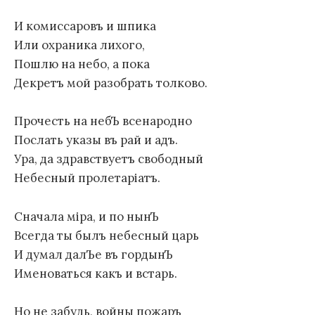
И комиссаровъ и шпика
Или охраника лихого,
Пошлю на небо, а пока
Декретъ мой разобрать толково.
Прочесть на небЪ всенародно
Послать указы въ рай и адъ.
Ура, да здравствуетъ свободный
Небесный пролетарiатъ.
Сначала мiра, и по нынЪ
Всегда ты былъ небесный царь
И думал далЪе въ гордынЪ
Именоваться какъ и встарь.
Но не забудь, войны пожаръ