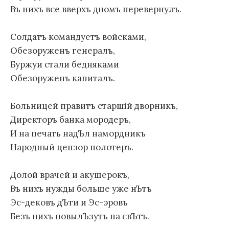
Въ нихъ все вверхъ дномъ перевернулъ.
Солдатъ командуетъ войсками,
Обезоруженъ генералъ,
Буржуи стали бедняками
Обезоруженъ капиталъ.
Больницей правитъ старшiй дворникъ,
Директоръ банка мородеръ,
И на печать надЪл намордникъ
Народный цензор полотеръ.
Долой врачей и акушерокъ,
Въ нихъ нужды больше уже нЪтъ
Эс-дековъ дЪти и Эс-эровъ
Безъ нихъ повылЪзутъ на свЪтъ.