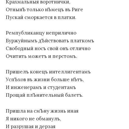
Крахмальныя воротнички,
ОтнынЪ только нЪмецъ въ Риге
Пускай сморкается в платки.
Ремпубликанцу неприлично
Буржуйнымъ дЪйствовать платкомъ
Свободный носъ свой онъ отлично
Очитить можетъ и перстомъ.
Пришелъ конецъ интеллигентамъ
УспЪхов въ жизни больше нЪтъ,
И инженерамъ и студентамъ
Прощай плЪнительный балетъ.
Пришла на смЪну жизнь иная
Я никого не обманулъ,
И разрушая и дерзая