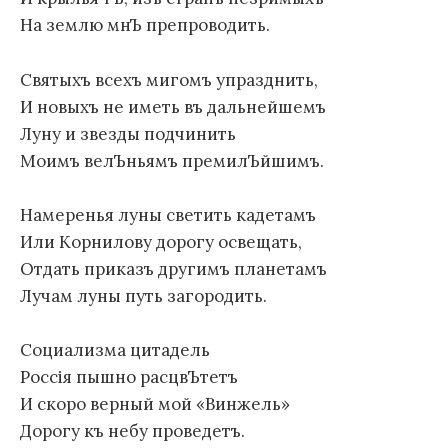
На землю мнЪ препроводить.
Святыхъ всехъ мигомъ упразднить,
И новыхъ не иметь въ дальнейшемъ
Луну и звезды подчинить
Моимъ велЪньямъ премилЪйшимъ.
Намеренья луны светить кадетамъ
Или Корнилову дорогу освещать,
Отдать приказъ другимъ планетамъ
Лучам луны путь загородить.
Социализма цитадель
Россiя пышно расцвЪтетъ
И скоро верный мой «Винжель»
Дорогу къ небу проведетъ.