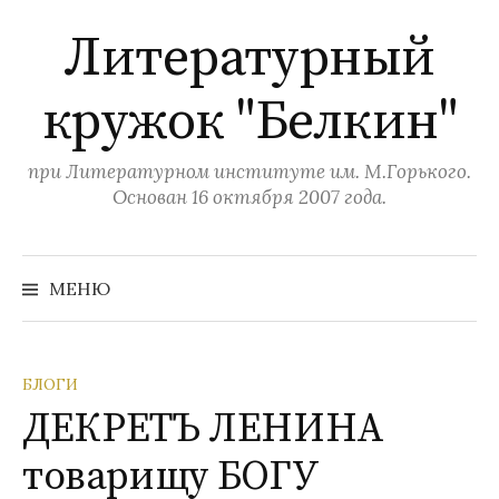
П
Литературный
е
р
кружок "Белкин"
е
й
т
при Литературном институте им. М.Горького.
и
Основан 16 октября 2007 года.
к
с
Н
а
о
МЕНЮ
й
д
т
и
е
:
р
БЛОГИ
ж
ДЕКРЕТЪ ЛЕНИНА
и
товарищу БОГУ
м
о