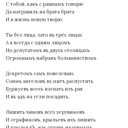
С тобой, какъ с равнымъ говорю
Да натравилъ на брата брата
И я жизнь новую творю.
Ты без лица, зато въ трёх лицах
А я всегда с одним лицомъ
Но депутатомъ въ двухъ столицахъ
Огромнымъ набранъ большинствомъ
Декретомъ самъ повелеваю,
Сонмъ ангеловъ вх мигъ распустить
Буржуевъ всехъ изгнать изъ рая
И въ адъ на угли посадить.
Лишить чиновъ всех херувимовъ
И серафимовъ, крыльевъ ихъ лишить
И крылья тЪ, изъ странъ незримыхъ