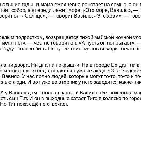
большие годы. И мама ежедневно работает на семью, а он п
тоит собор, а впереди лежит море. «Это море, Вавило», — 
ворит он. «Солнце», — говорит Вавило. «Это храм», — гово
зрелым подростком, возвращается тихой майской ночной уло
у меня нет», — честно говорит он. «А пусть он попрыгает»,
с будут больно бить. Но тут из тьмы кустов выходит некто ч
ола ни двора. Ни дна ни покрышки. Ни в городе Богдан, ни 
есколько спустя подтягиваются нужные люди. «Этот человек
и, Вавило. У нас полно людей, которые могут то-то, то-то и
жные люди. И вот уже во вторник у него заводятся какие-н
 А у Вавило дом – полная чаша. У Вавило обезноженная мам
ь сын Тит. И он в выходные катает Тита в коляске по город
Но Тит пока ещё не отвечает.