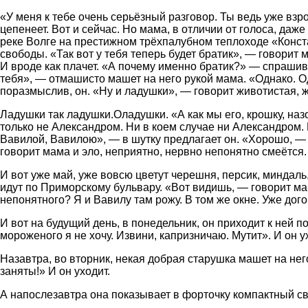
«У меня к тебе очень серьёзный разговор. Ты ведь уже взро
цепенеет. Вот и сейчас. Но мама, в отличии от голоса, д
реке Волге на престижном трёхпалубном теплоходе «Конст
свободы. «Так вот у тебя теперь будет братик», — говорит
И вроде как плачет. «А почему именно братик?» — спрашива
тебя», — отмашисто машет на него рукой мама. «Однако. Одн
поразмыслив, он. «Ну и ладушки», — говорит животистая,
Ладушки так ладушки.Оладушки. «А как мы его, крошку, на
только не Александром. Ни в коем случае ни Александром. 
Вавилой, Вавилою», — в шутку предлагает он. «Хорошо, — 
говорит мама и эло, неприятно, нервно непонятно смеётся.
И вот уже май, уже вовсю цветут черешня, персик, миндаль
идут по Приморскому бульвару. «Вот видишь, — говорит мам
непонятного? Я и Вавилу там рожу. В том же окне. Уже дог
И вот на будущий день, в понедельник, он приходит к ней 
мороженого я не хочу. Извини, капризничаю. Мутит». И он у
Назавтра, во вторник, некая добрая старушка машет на нег
заняты!» И он уходит.
А напослезавтра она показывает в форточку компактный св