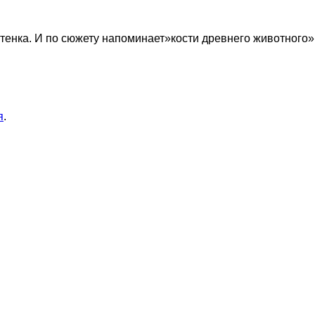
ттенка. И по сюжету напоминает»кости древнего животного
я
.