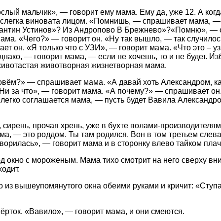
слый мальчик», — говорит ему мама. Ему да, уже 12. А когд
аже слегка виновата лицом. «Помнишь, — спрашивает мама, 
антин Устинов»? Из Андропово В Брежнево»?«Помню», — от
 мама. «Чего?» — говорит он. «Ну так вышло, — так случило
ет он. «Я только что с УЗИ», — говорит мама. «Что это – у
ако, — говорит мама, — если не хочешь, то и не будет. Изба
 животастая животворная жизнетворная мама.
зовём?» — спрашивает мама. «А давай хоть Александром, ка
Ни за что», — говорит мама. «А почему?» — спрашивает он.
легко соглашается мама, — пусть будет Вавила Александро
, сирень, прочая хрень, уже в бухте волами-производителям
а, — это роддом. Ты там родился. Вон в том третьем слева
оворилась», — говорит мама и в сторонку влево тайком плач
под окно с мороженым. Мама тихо смотрит на него сверху вн
ходит.
о из вышеупомянутого окна обеими руками и кричит: «Ступай
ёрток. «Вавило», — говорит мама, и они смеются.