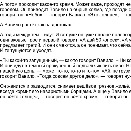
А потом проходит какое-то время. Может даже, проходят не
городом. Он приводит Вавило на обрыв холма, где позади с
говорит он. «Небо», — говорит Вавило. «Это солнце», — го
А Вавило растёт как на дрожжах.
А годы между тем – идут. И вот уже он, уже вполне полово
одинаковые трое и первый говорит: «А дай 50 копеек». «А 
предлагает третий. И они смеются, а он понимает, что сейча
И те тушуются и уходят.
«Ты какой-то запущенный, — как-то говорит Вавило. – Ни к
И они идут в тёмный прокуренный подвальчик пить пиво. Н
нашейную цепь, — может то-то, то-то и то-то». «Ай, не груз
говорит Вавило. «Тогда совсем другое дело», — говорят ну
Он женится и разводится, снимает дешёвое грязное жильё.
всегда кормит его наваристыми борщами. А ещё у Вавило ест
он. «Это солнце», — говорит он. «Это храм», — говорит он. 