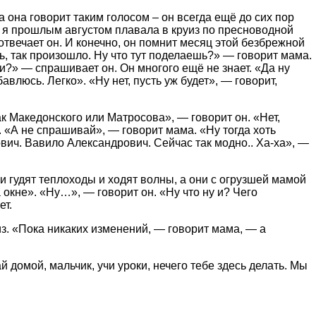
а она говорит таким голосом – он всегда ещё до сих пор
— я прошлым августом плавала в круиз по пресноводной
вечает он. И конечно, он помнит месяц этой безбрежной
сь, так произошло. Ну что тут поделаешь?» — говорит мама.
зи?» — спрашивает он. Он многого ещё не знает. «Да ну
влюсь. Легко». «Ну нет, пусть уж будет», — говорит,
к Македонского или Матросова», — говорит он. «Нет,
 «А не спрашивай», — говорит мама. «Ну тогда хоть
вич. Вавило Александрович. Сейчас так модно.. Ха-ха», —
и гудят теплоходы и ходят волны, а они с огрузшей мамой
 окне». «Ну…», — говорит он. «Ну что ну и? Чего
ет.
из. «Пока никаких изменений, — говорит мама, — а
 домой, мальчик, учи уроки, нечего тебе здесь делать. Мы