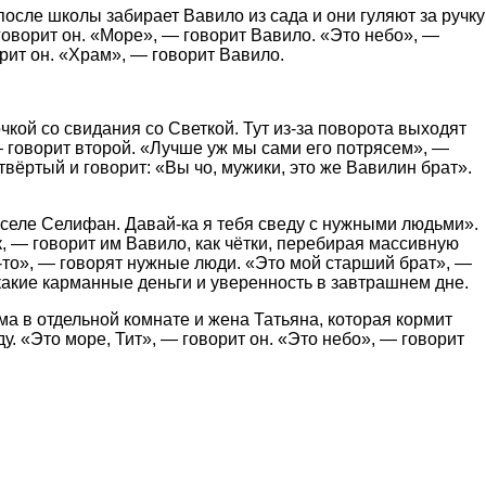
осле школы забирает Вавило из сада и они гуляют за ручку
говорит он. «Море», — говорит Вавило. «Это небо», —
рит он. «Храм», — говорит Вавило.
чкой со свидания со Светкой. Тут из-за поворота выходят
 — говорит второй. «Лучше уж мы сами его потрясем», —
етвёртый и говорит: «Вы чо, мужики, это же Вавилин брат».
в селе Селифан. Давай-ка я тебя сведу с нужными людьми».
, — говорит им Вавило, как чётки, перебирая массивную
 то-то», — говорят нужные люди. «Это мой старший брат», —
икакие карманные деньги и уверенность в завтрашнем дне.
а в отдельной комнате и жена Татьяна, которая кормит
у. «Это море, Тит», — говорит он. «Это небо», — говорит