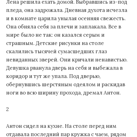
Лена решила ехать домой. Выбравшись из-под
пледа, она задрожала. Дневная духота исчезла
и в комнате царила унылая осенняя свежесть.
Она обняла себя за плечи и заплакала. Все в
мире было не так: он казался серым и
страшным. Детские рисунки на столе
скалились тысячей сумасшедших глаз
невиданных зверей. Они кричали ненавистью.
Девушка рванула дверь на себя и выбежала в
коридор и тут же упала. Под дверью,
обернувшись шерстяным одеялом и раскидав
ноги во всю ширину прохода, дремал Антон.
2
Антон сидел на кухне. На столе перед ним
отдавала последний пар кружка с чаем, рядом