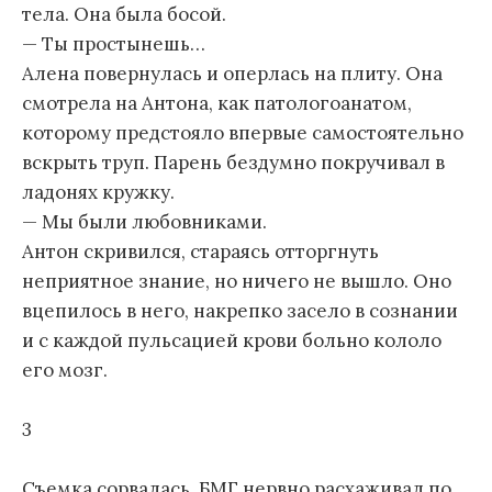
тела. Она была босой.
— Ты простынешь…
Алена повернулась и оперлась на плиту. Она
смотрела на Антона, как патологоанатом,
которому предстояло впервые самостоятельно
вскрыть труп. Парень бездумно покручивал в
ладонях кружку.
— Мы были любовниками.
Антон скривился, стараясь отторгнуть
неприятное знание, но ничего не вышло. Оно
вцепилось в него, накрепко засело в сознании
и с каждой пульсацией крови больно кололо
его мозг.
3
Съемка сорвалась. БМГ нервно расхаживал по