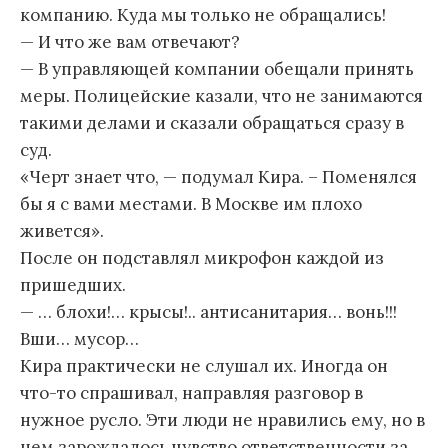
компанию. Куда мы только не обращались!
— И что же вам отвечают?
— В управляющей компании обещали принять
меры. Полицейские казали, что не занимаются
такими делами и сказали обращаться сразу в
суд.
«Черт знает что, — подумал Кира. – Поменялся
бы я с вами местами. В Москве им плохо
живется».
После он подставлял микрофон каждой из
пришедших.
— … блохи!… крысы!.. антисанитария… вонь!!!
Вши… мусор…
Кира практически не слушал их. Иногда он
что-то спрашивал, направляя разговор в
нужное русло. Эти люди не нравились ему, но в
нем зарождалось чувство ответственности за