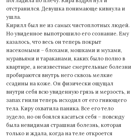
погладила по плечу. Кира вздрогнул и
отстранился. Девушка понимающе кивнула и
ушла.
Кирилл был не из самых чистоплотных людей.
Но увиденное выпотрошило его сознание. Ему
казалось, что весь он теперь покрыт
насекомыми – блохами, мошками и мухами,
муравьями и тараканами, каких было полно в
квартире, а неизвестные смертельные болезни
пробираются внутрь него сквозь мелкие
ссадины на коже. Он физически ощущал
внутри себя всю увиденную грязь и мерзость, и
запах гнили теперь исходил от его гниющего
тела. Киру охватила паника. Все его тело
зудело, но он боялся касаться себя – повсюду
была невидимая страшная болезнь, которая
только и ждала, когда на теле откроется