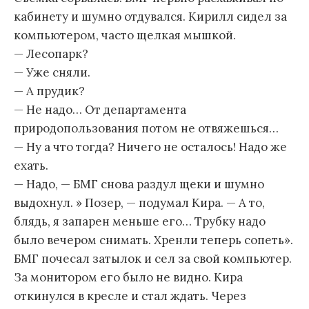
кабинету и шумно отдувался. Кирилл сидел за
компьютером, часто щелкая мышкой.
— Лесопарк?
— Уже сняли.
— А прудик?
— Не надо… От департамента
природопользования потом не отвяжешься…
— Ну а что тогда? Ничего не осталось! Надо же
ехать.
— Надо, — БМГ снова раздул щеки и шумно
выдохнул. » Позер, — подумал Кира. — А то,
блядь, я запарен меньше его… Трубку надо
было вечером снимать. Хренли теперь сопеть».
БМГ почесал затылок и сел за свой компьютер.
За монитором его было не видно. Кира
откинулся в кресле и стал ждать. Через