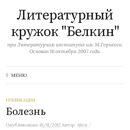
П
Литературный
е
р
кружок "Белкин"
е
й
т
при Литературном институте им. М.Горького.
и
Основан 16 октября 2007 года.
к
с
Н
а
о
МЕНЮ
й
д
т
и
е
:
р
ПУБЛИКАЦИИ
ж
Болезнь
и
м
/
Опубликовано
16/11/2012
Автор:
Alien
о