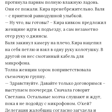
протянула парням полную влажную ладонь.
Они ее пожали. Кира пренебрежительно. Валя
– с приятной равнодушной улыбкой.
— Ну что, вы готовы? – Кира кивком предложил
женщине идти к подъезду, а сам незаметно
отер руку о джинсы.
Валя закинул камеру на плечо, Кира нацепил
на себя петлю и взял в одну руку колотушку. В
другой он нес смотанный кабель для
микрофона.
Толпа женщин хором поприветствовала
съемочную группу.
— Здравствуйте. Давайте только договоримся –
выступаем поочереди. Сначала говорит
Светлана. Остальные молча слушают и ждут,
пока я не подойду с микрофоном. О’кей?
Делегация жалобщиц согласно загудела и