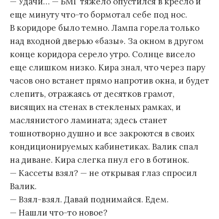
— Удачи… — БМГ тяжело опустился в кресло и
еще минуту что-то бормотал себе под нос.
В коридоре было темно. Лампа горела только
над входной дверью «базы». За окном в другом
конце коридора серело утро. Солнце висело
еще слишком низко. Кира знал, что через пару
часов оно встанет прямо напротив окна, и будет
слепить, отражаясь от десятков грамот,
висящих на стенах в стекленых рамках, и
маслянистого ламината; здесь станет
тошнотворно душно и все закроются в своих
кондиционируемых кабинетиках. Валик спал
на диване. Кира слегка пнул его в ботинок.
— Кассеты взял? — не открывая глаз спросил
Валик.
— Взял-взял. Давай поднимайся. Едем.
— Нашли что-то новое?