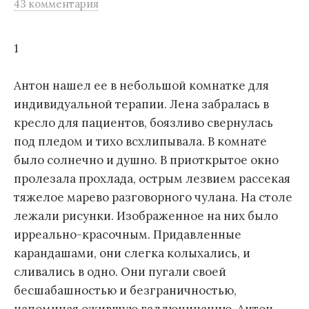
43 комментария
м
у
1
Антон нашел ее в небольшой комнатке для
индивидуальной терапии. Лена забралась в
кресло для пациентов, боязливо свернулась
под пледом и тихо всхлипывала. В комнате
было солнечно и душно. В приоткрытое окно
пролезала прохлада, острым лезвием рассекая
тяжелое марево разговорного чулана. На столе
лежали рисунки. Изображенное на них было
ирреально-красочным. Придавленные
карандашами, они слегка колыхались, и
сливались в одно. Они пугали своей
бесшабашностью и безграничностью,