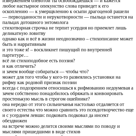
извержением блевотой ты освобождаешься — и кажется
любое настырное опекунство слова приведет к его
оскоплению — к умерщвлению к осыпи драгоценой рашели
— первозданности и нерукотворности — пыльца останется на
пальцах дотошного энтомолога
стихотворная строчка не терпит усердия но приемлет лишь
деликатную ловитву
однако как и всё в жизни неоднозначно – стихописание может
быть и нарративным
и это тоже я! – воскликнет пишущий по внутренней
партитуре…
всё ли стихоподобное есть поэзия?
и как отличить?
и зачем вообще собираться — чтобы что?
может для того чтобы у кого-то развеялись установки на
рифму как родовой признак поэзии
всегда с подозрением относишься к рифмованию недоумевая а
зачем собственно понадобилось обряжать и конвоировать
простенькую мысль в строгом ошейнике?
она нередко от этого сильничанья настолько отдаляется от
своего естества что можно сравнить это псевдотворчество еще
и с усердием левши: подковать подковал да инсект
обездвижен
на встрече можно делится своими мыслями по поводу и
мыслями пришедшими в виде стихов