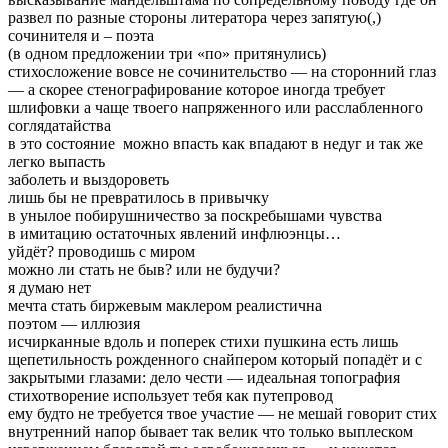
развел по разные стороны литератора через запятую(,)
сочинителя и – поэта
(в одном предложении три «по» притянулись)
стихосложение вовсе не сочинительство — на сторонний глаз
— а скорее стенографирование которое иногда требует
шлифовки а чаще твоего напряженного или расслабленного
соглядатайства
в это состояние можно впасть как впадают в недуг и так же
легко выпасть
заболеть и выздороветь
лишь бы не превратилось в привычку
в унылое побирушничество за поскребышами чувства
в имитацию остаточных явлений инфлюэнцы…
уйдёт? проводишь с миром
можно ли стать не быв? или не будучи?
я думаю нет
мечта стать биржевым маклером реалистична
поэтом — иллюзия
исчирканные вдоль и поперек стихи пушкина есть лишь
щепетильность рожденного снайпером который попадёт и с
закрытыми глазами: дело чести — идеальная топография
стихотворение использует тебя как путепровод
ему будто не требуется твое участие — не мешай говорит стих
внутренний напор бывает так велик что только выплеском