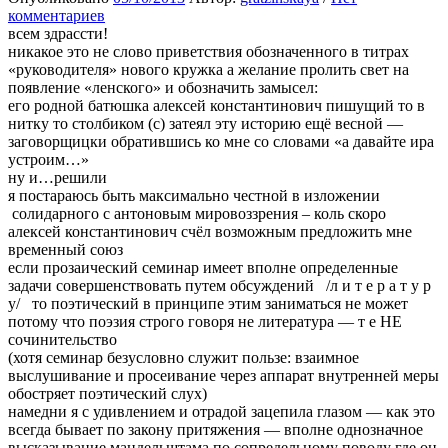
комментариев
всем здрассти!
никакое это не слово приветствия обозначенного в титрах
«руководителя» нового кружка а желание пролить свет на
появление «ленского» и обозначить замысел:
его родной батюшка алексей константинович пишущий то в
нитку то столбиком (с) затеял эту историю ещё весной —
заговорщицки обратившись ко мне со словами «а давайте ира
устроим…»
ну и…решили
я постараюсь быть максимально честной в изложении
солидарного с антоновым мировоззрения – коль скоро
алексей константинович счёл возможным предложить мне
временный союз
если прозаический семинар имеет вполне определенные
задачи совершенствовать путем обсуждений /л и т е р а т у р
у/ то поэтический в принципе этим заниматься не может
потому что поэзия строго говоря не литература — т е НЕ
сочинительство
(хотя семинар безусловно служит пользе: взаимное
выслушивание и просеивание через аппарат внутренней меры
обостряет поэтический слух)
намедни я с удивлением и отрадой зацепила глазом — как это
всегда бывает по закону притяжения — вполне однозначное
высказывание мандельштама по сопредельному поводу где он