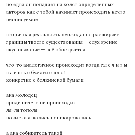
но едва он попадает на холст определённых
авторов как с тобой начинает происходить нечто
неописуемое
вторичная реальность неожиданно расширяет
границы твоего существования — слух зрение
вкус осязание — всё обостряется
что-то аналогичное происходит когда ты с ч и т ы
в а е ш ь с бумаги слово!
конкретно с белкинской бумаги
ака молодец
вроде ничего не происходит
ля-ля тополя
повысказывались попикировались
а ака собиратель такой