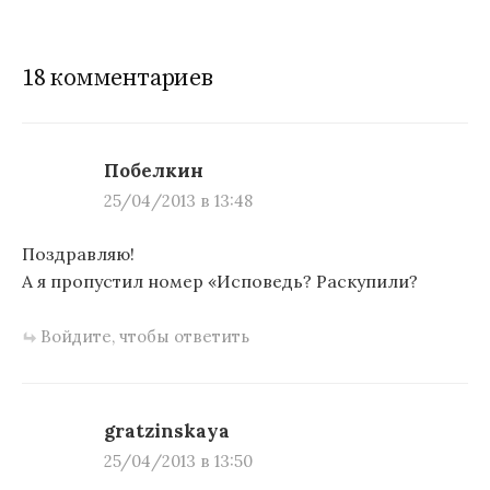
и
г
18 комментариев
а
ц
и
Побелкин
25/04/2013 в 13:48
я
п
Поздравляю!
А я пропустил номер «Исповедь? Раскупили?
о
з
Войдите, чтобы ответить
а
п
gratzinskaya
и
25/04/2013 в 13:50
с