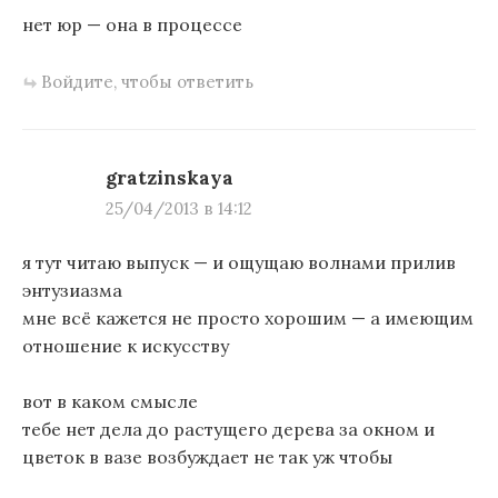
я
нет юр — она в процессе
м
Войдите, чтобы ответить
gratzinskaya
25/04/2013 в 14:12
я тут читаю выпуск — и ощущаю волнами прилив
энтузиазма
мне всё кажется не просто хорошим — а имеющим
отношение к искусству
вот в каком смысле
тебе нет дела до растущего дерева за окном и
цветок в вазе возбуждает не так уж чтобы