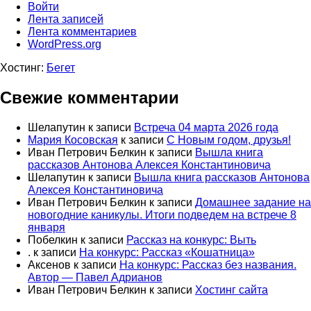
Войти
Лента записей
Лента комментариев
WordPress.org
Хостинг:
Бегет
Свежие комментарии
Шелапутин
к записи
Встреча 04 марта 2026 года
Мария Косовская
к записи
С Новым годом, друзья!
Иван Петрович Белкин
к записи
Вышла книга
рассказов Антонова Алексея Константиновича
Шелапутин
к записи
Вышла книга рассказов Антонова
Алексея Константиновича
Иван Петрович Белкин
к записи
Домашнее задание на
новогодние каникулы. Итоги подведем на встрече 8
января
Побелкин
к записи
Рассказ на конкурс: Выть
.
к записи
На конкурс: Рассказ «Кошатница»
Аксенов
к записи
На конкурс: Рассказ без названия.
Автор — Павел Адрианов
Иван Петрович Белкин
к записи
Хостинг сайта