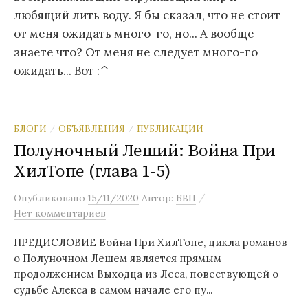
любящий лить воду. Я бы сказал, что не стоит
м
от меня ожидать много-го, но... А вообще
у
знаете что? От меня не следует много-го
ожидать... Вот :^
БЛОГИ
ОБЪЯВЛЕНИЯ
ПУБЛИКАЦИИ
/
/
Полуночный Леший: Война При
ХилТопе (глава 1-5)
/
Опубликовано
15/11/2020
Автор:
БВП
Нет комментариев
ПРЕДИСЛОВИЕ Война При ХилТопе, цикла романов
о Полуночном Лешем является прямым
продолжением Выходца из Леса, повествующей о
судьбе Алекса в самом начале его пу...