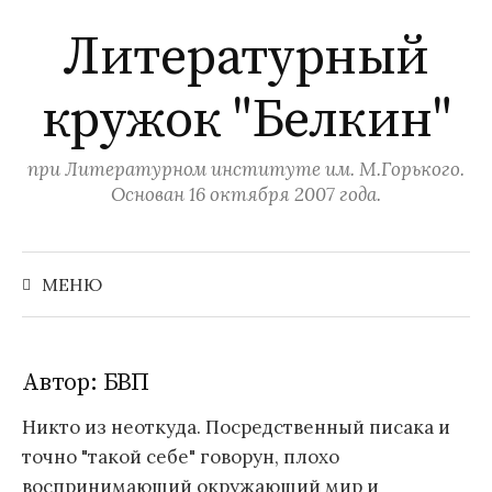
П
Литературный
е
р
кружок "Белкин"
е
й
т
при Литературном институте им. М.Горького.
и
Основан 16 октября 2007 года.
к
с
Н
а
о
МЕНЮ
й
д
т
и
е
:
р
Автор:
БВП
ж
Никто из неоткуда. Посредственный писака и
и
точно "такой себе" говорун, плохо
м
воспринимающий окружающий мир и
о