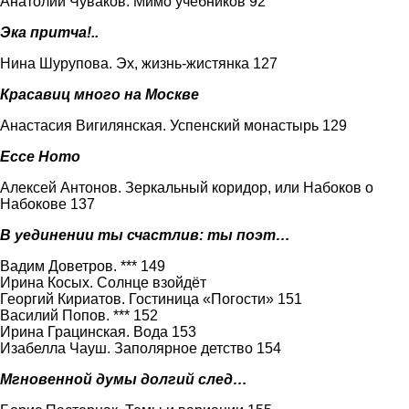
Анатолий Чуваков. Мимо учебников 92
Эка притча!..
Нина Шурупова. Эх, жизнь-жистянка 127
Красавиц много на Москве
Анастасия Вигилянская. Успенский монастырь 129
Ecce Homo
Алексей Антонов. Зеркальный коридор, или Набоков о
Набокове 137
В уединении ты счастлив: ты поэт…
Вадим Доветров. *** 149
Ирина Косых. Солнце взойдёт
Георгий Кириатов. Гостиница «Погости» 151
Василий Попов. *** 152
Ирина Грацинская. Вода 153
Изабелла Чауш. Заполярное детство 154
Мгновенной думы долгий след…