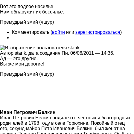
Вот это подлое насилье
Нам обнаружит их бессилье.
Премудрый змий (ящур)
Комментировать (
войти
или
зарегистрироваться
)
Автор starik, дата создания Пн, 06/06/2011 — 14:36.
Ад — это другие.
Вы же мои дорогие!
Премудрый змий (ящур)
Иван Петрович Белкин
Иван Петрович Белкин родился от честных и благородных
родителей в 1798 году в селе Горюхине. Покойный отец
его, секунд-майор Петр Иванович Белкин, был женат на
девице Пелагее Гавриловне из дому Трафилиных. Он был