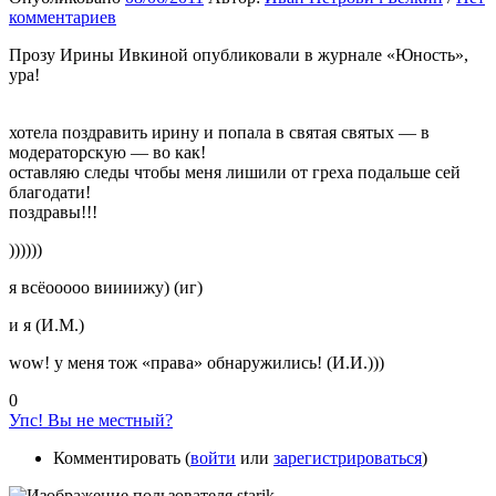
комментариев
Прозу Ирины Ивкиной опубликовали в журнале «Юность»,
ура!
хотела поздравить ирину и попала в святая святых — в
модераторскую — во как!
оставляю следы чтобы меня лишили от греха подальше сей
благодати!
поздравы!!!
))))))
я всёооооо виииижу) (иг)
и я (И.М.)
wow! у меня тож «права» обнаружились! (И.И.)))
0
Упс! Вы не местный?
Комментировать (
войти
или
зарегистрироваться
)