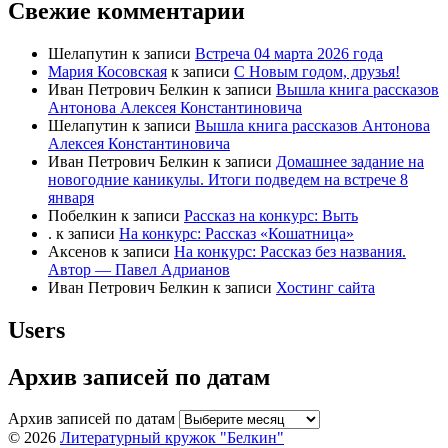
Свежие комментарии
Шелапутин
к записи
Встреча 04 марта 2026 года
Мария Косовская
к записи
С Новым годом, друзья!
Иван Петрович Белкин
к записи
Вышла книга рассказов
Антонова Алексея Константиновича
Шелапутин
к записи
Вышла книга рассказов Антонова
Алексея Константиновича
Иван Петрович Белкин
к записи
Домашнее задание на
новогодние каникулы. Итоги подведем на встрече 8
января
Побелкин
к записи
Рассказ на конкурс: Выть
.
к записи
На конкурс: Рассказ «Кошатница»
Аксенов
к записи
На конкурс: Рассказ без названия.
Автор — Павел Адрианов
Иван Петрович Белкин
к записи
Хостинг сайта
Users
Архив записей по датам
Архив записей по датам
© 2026
Литературный кружок "Белкин"