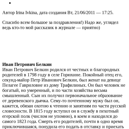
Автор Irina Ivkina, дата создания Вт, 21/06/2011 — 17:25.
Спасибо всем большое за поздравления!) Надо же, углядел
ведь кто-то мой рассказик в журнале — приятно)
Иван Петрович Белкин
Иван Петрович Белкин родился от честных и благородных
родителей в 1798 году в селе Горюхине. Покойный отец его,
секунд-майор Петр Иванович Белкин, был женат на девице
Пелагее Гавриловне из дому Трафилиных. Он был человек не
богатый, но умеренный, и по части хозяйства весьма
смышленный. Сын их получил первоначальное образование
от деревенского дьячка. Сему-то почтенному мужу был он,
кажется, обязан охотою к чтению и занятиям по части русской
словесности. В 1815 году вступил он в службу в пехотный
егерской полк (числом не упомню), в коем и находился до
самого 1823 года. Смерть его родителей, почти в одно время
приключившаяся, понудила его подать в отставку и приехать