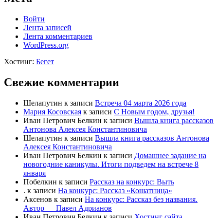
Войти
Лента записей
Лента комментариев
WordPress.org
Хостинг:
Бегет
Свежие комментарии
Шелапутин
к записи
Встреча 04 марта 2026 года
Мария Косовская
к записи
С Новым годом, друзья!
Иван Петрович Белкин
к записи
Вышла книга рассказов
Антонова Алексея Константиновича
Шелапутин
к записи
Вышла книга рассказов Антонова
Алексея Константиновича
Иван Петрович Белкин
к записи
Домашнее задание на
новогодние каникулы. Итоги подведем на встрече 8
января
Побелкин
к записи
Рассказ на конкурс: Выть
.
к записи
На конкурс: Рассказ «Кошатница»
Аксенов
к записи
На конкурс: Рассказ без названия.
Автор — Павел Адрианов
Иван Петрович Белкин
к записи
Хостинг сайта