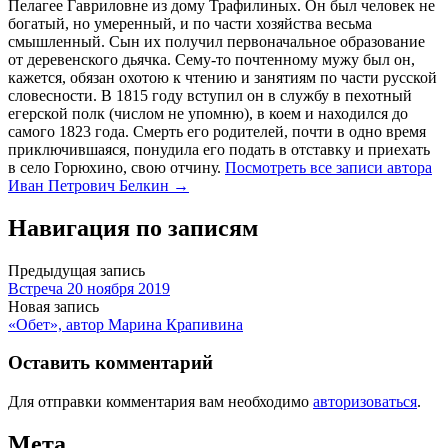
Пелагее Гавриловне из дому Трафилиных. Он был человек не
богатый, но умеренный, и по части хозяйства весьма
смышленный. Сын их получил первоначальное образование
от деревенского дьячка. Сему-то почтенному мужу был он,
кажется, обязан охотою к чтению и занятиям по части русской
словесности. В 1815 году вступил он в службу в пехотный
егерской полк (числом не упомню), в коем и находился до
самого 1823 года. Смерть его родителей, почти в одно время
приключившаяся, понудила его подать в отставку и приехать
в село Горюхино, свою отчину.
Посмотреть все записи автора
Иван Петрович Белкин →
Навигация по записям
Предыдущая запись
Встреча 20 ноября 2019
Новая запись
«Обет», автор Марина Крапивина
Оставить комментарий
Для отправки комментария вам необходимо
авторизоваться
.
Мета