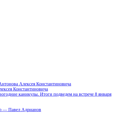
Антонова Алексея Константиновича
лексея Константиновича
вогодние каникулы. Итоги подведем на встрече 8 января
тор — Павел Адрианов