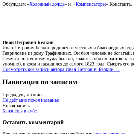
Обсуждаем «
Холодный дождь
» и «
Компенсаторы
» Константа.
Иван Петрович Белкин
Иван Петрович Белкин родился от честных и благородных роди
Гавриловне из дому Трафилиных. Он был человек не богатый, 
Сему-то почтенному мужу был он, кажется, обязан охотою к чте
упомню), в коем и находился до самого 1823 года. Смерть его 
Посмотреть все записи автора Иван Петрович Белкин →
Навигация по записям
Предыдущая запись
Не даёт мне покоя названье
Новая запись
Близнецы в кубе
Оставить комментарий
Для отправки комментария вам необходимо
авторизоваться
.