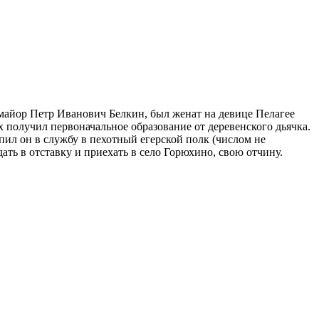
-майор Петр Иванович Белкин, был женат на девице Пелагее
 получил первоначальное образование от деревенского дьячка.
пил он в службу в пехотный егерской полк (числом не
ать в отставку и приехать в село Горюхино, свою отчину.