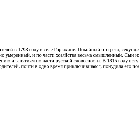
телей в 1798 году в селе Горюхине. Покойный отец его, секунд
но умеренный, и по части хозяйства весьма смышленный. Сын их
нию и занятиям по части русской словесности. В 1815 году всту
родителей, почти в одно время приключившаяся, понудила его под