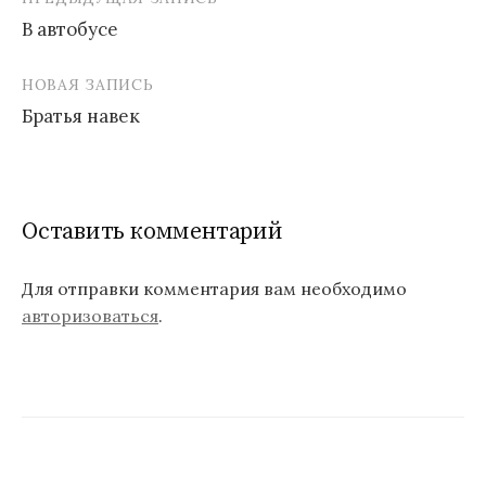
В автобусе
Н
НОВАЯ ЗАПИСЬ
а
Братья навек
в
и
г
Оставить комментарий
а
ц
Для отправки комментария вам необходимо
авторизоваться
.
и
я
п
о
з