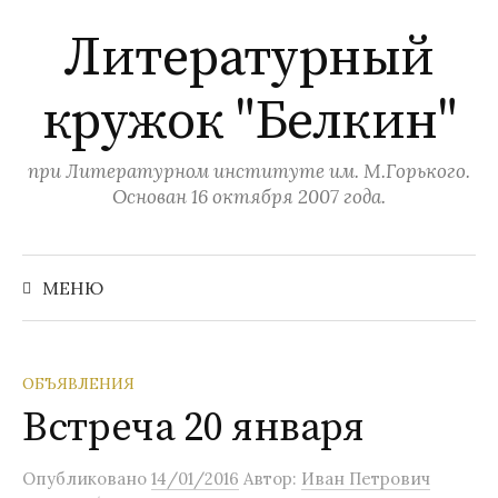
П
Литературный
е
р
кружок "Белкин"
е
й
т
при Литературном институте им. М.Горького.
и
Основан 16 октября 2007 года.
к
с
Н
а
о
МЕНЮ
й
д
т
и
е
:
р
ОБЪЯВЛЕНИЯ
ж
Встреча 20 января
и
м
Опубликовано
14/01/2016
Автор:
Иван Петрович
о