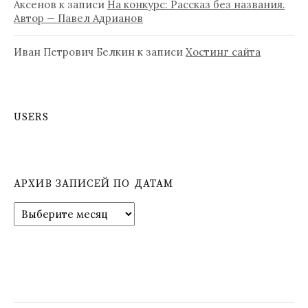
Аксенов
к записи
На конкурс: Рассказ без названия.
Автор — Павел Адрианов
Иван Петрович Белкин
к записи
Хостинг сайта
USERS
АРХИВ ЗАПИСЕЙ ПО ДАТАМ
А
р
х
и
в
з
а