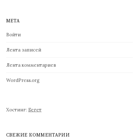
а
п
МЕТА
и
Войти
с
Лента записей
я
м
Лента комментариев
WordPress.org
Хостинг:
Бегет
СВЕЖИЕ КОММЕНТАРИИ