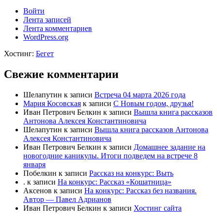
Войти
Лента записей
Лента комментариев
WordPress.org
Хостинг:
Бегет
Свежие комментарии
Шелапутин
к записи
Встреча 04 марта 2026 года
Мария Косовская
к записи
С Новым годом, друзья!
Иван Петрович Белкин
к записи
Вышла книга рассказов
Антонова Алексея Константиновича
Шелапутин
к записи
Вышла книга рассказов Антонова
Алексея Константиновича
Иван Петрович Белкин
к записи
Домашнее задание на
новогодние каникулы. Итоги подведем на встрече 8
января
Побелкин
к записи
Рассказ на конкурс: Выть
.
к записи
На конкурс: Рассказ «Кошатница»
Аксенов
к записи
На конкурс: Рассказ без названия.
Автор — Павел Адрианов
Иван Петрович Белкин
к записи
Хостинг сайта