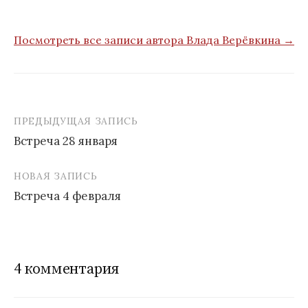
Посмотреть все записи автора Влада Верёвкина →
ПРЕДЫДУЩАЯ ЗАПИСЬ
Встреча 28 января
Н
НОВАЯ ЗАПИСЬ
а
Встреча 4 февраля
в
и
г
4 комментария
а
ц