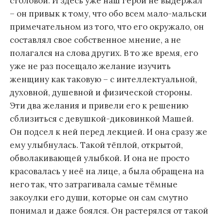
столовой. И здесь уже наш герой не выдержал
– он привык к тому, что обо всем мало-мальски
примечательном из того, что его окружало, он
составлял свое собственное мнение, а не
полагался на слова других. В то же время, его
уже не раз посещало желание изучить
женщину как таковую – с интеллектуальной,
духовной, душевной и физической стороны.
Эти два желания и привели его к решению
сблизиться с девушкой-диковинкой Машей.
Он подсел к ней перед лекцией. И она сразу же
ему улыбнулась. Такой тёплой, открытой,
обволакивающей улыбкой. И она не просто
красовалась у неё на лице, а была обращена на
него так, что затрагивала самые тёмные
закоулки его души, которые он сам смутно
понимал и даже боялся. Он растерялся от такой