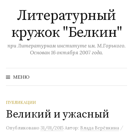
П
Литературный
е
р
кружок "Белкин"
е
й
т
при Литературном институте им. М.Горького.
и
Основан 16 октября 2007 года.
к
с
Н
а
о
МЕНЮ
й
д
т
и
е
:
р
ПУБЛИКАЦИИ
ж
Великий и ужасный
и
м
/
Опубликовано
31/01/2015
Автор:
Влада Верёвкина
о