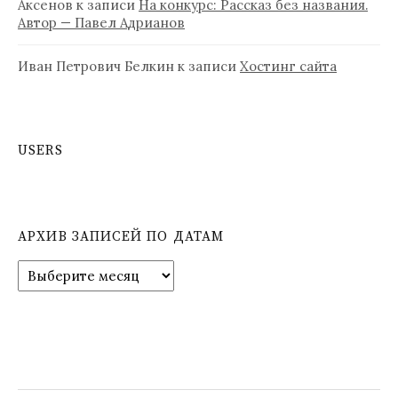
Аксенов
к записи
На конкурс: Рассказ без названия.
Автор — Павел Адрианов
Иван Петрович Белкин
к записи
Хостинг сайта
USERS
АРХИВ ЗАПИСЕЙ ПО ДАТАМ
А
р
х
и
в
з
а