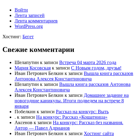
Войти
Лента записей
Лента комментариев
WordPress.org
Хостинг:
Бегет
Свежие комментарии
Шелапутин
к записи
Встреча 04 марта 2026 года
Мария Косовская
к записи
С Новым годом, друзья!
Иван Петрович Белкин
к записи
Вышла книга рассказов
Антонова Алексея Константиновича
Шелапутин
к записи
Вышла книга рассказов Антонова
Алексея Константиновича
Иван Петрович Белкин
к записи
Домашнее задание на
новогодние каникулы. Итоги подведем на встрече 8
января
Побелкин
к записи
Рассказ на конкурс: Выть
.
к записи
На конкурс: Рассказ «Кошатница»
Аксенов
к записи
На конкурс: Рассказ без названия.
Автор — Павел Адрианов
Иван Петрович Белкин
к записи
Хостинг сайта