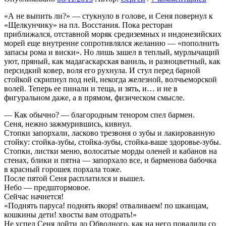
«А не выпить ли?» — стукнуло в голове,
и Сеня повернул к
«Щелкунчику» на пл. Восстания. Пока ресторан
приближался, отставной моряк средиземных и индонезийских
морей еще внутренне сопротивлялся желанию — «пополнить
запасы рома и виски». Но лишь зашел в теплый, мурлычащий
уют, пряный, как мадагаскарская ваниль, и разноцветный, как
персидкий ковер, воля его рухнула. И стул перед барной
стойкой скрипнул под ней, некогда железной, волчьеморской
волей. Теперь ее пинали и теща, и зять, и… и не в
фигуральном даже, а в прямом, физическом смысле.
— Как обычно? — благородным тенором спел бармен.
Сеня, нежно зажмурившись, кивнул.
Стопки запорхали, ласково трезвоня о зубы и лакированную
стойку: стойка-зубы, стойка-зубы, стойка-ваше здоровье-зубы.
Стопки, листки меню, волосатые морды оленей и кабанов на
стенах, блики и пятна — запорхало все, и барменова бабочка
в красный горошек порхала тоже.
После пятой Сеня расплатился и вышел.
Небо — предштормовое.
Сейчас начнется!
«Поднять паруса! поднять якоря! отваливаем! по шканцам,
кошкины дети! хвосты вам отодрать!»
Не успел Сеня дойти до Обводного, как на него повалили со