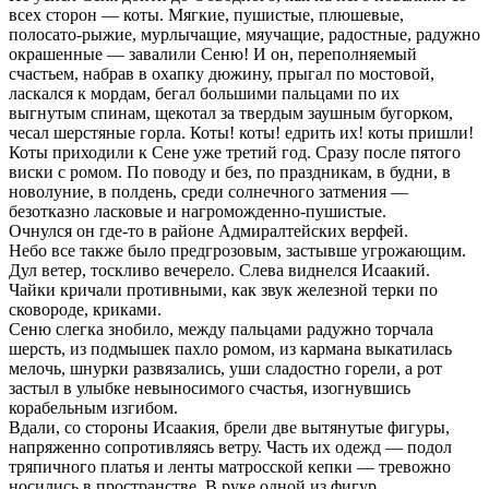
всех сторон — коты. Мягкие, пушистые, плюшевые,
полосато-рыжие, мурлычащие, мяучащие, радостные, радужно
окрашенные — завалили Сеню! И он, переполняемый
счастьем, набрав в охапку дюжину, прыгал по мостовой,
ласкался к мордам, бегал большими пальцами по их
выгнутым спинам, щекотал за твердым заушным бугорком,
чесал шерстяные горла. Коты! коты! едрить их! коты пришли!
Коты приходили к Сене уже третий год. Сразу после пятого
виски с ромом. По поводу и без, по праздникам, в будни, в
новолуние, в полдень, среди солнечного затмения —
безотказно ласковые и нагроможденно-пушистые.
Очнулся он где-то в районе Адмиралтейских верфей.
Небо все также было предгрозовым, застывше угрожающим.
Дул ветер, тоскливо вечерело. Слева виднелся Исаакий.
Чайки кричали противными, как звук железной терки по
сковороде, криками.
Сеню слегка знобило, между пальцами радужно торчала
шерсть, из подмышек пахло ромом, из кармана выкатилась
мелочь, шнурки развязались, уши сладостно горели, а рот
застыл в улыбке невыносимого счастья, изогнувшись
корабельным изгибом.
Вдали, со стороны Исаакия, брели две вытянутые фигуры,
напряженно сопротивляясь ветру. Часть их одежд — подол
тряпичного платья и ленты матросской кепки — тревожно
носились в пространстве. В руке одной из фигур