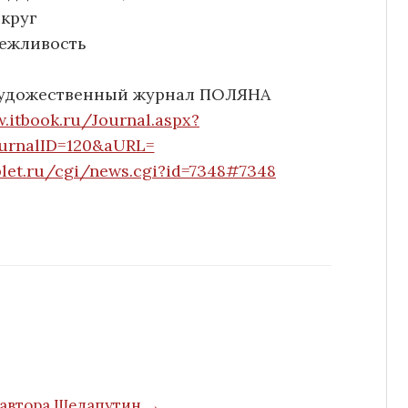
круг
вежливость
художественный журнал ПОЛЯНА
.itbook.ru/Journal.aspx?
urnalID=120&aURL=
plet.ru/cgi/news.cgi?id=7348#7348
 автора Шелапутин →