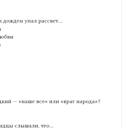
 дождем упал рассвет…
а
любви
л
!
ий — «наше все» или «враг народа»?
видцы слышали, что…