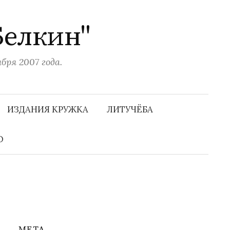
Белкин"
ря 2007 года.
Н
а
ИЗДАНИЯ КРУЖКА
ЛИТУЧЁБА
й
т
и
О
:
МЕТА