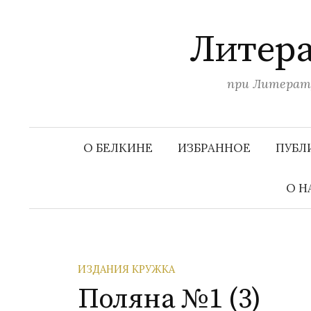
П
е
Литера
р
е
при Литерату
й
т
и
к
О БЕЛКИНЕ
ИЗБРАННОЕ
ПУБЛ
с
о
О Н
д
е
р
ж
ИЗДАНИЯ КРУЖКА
и
Поляна №1 (3)
м