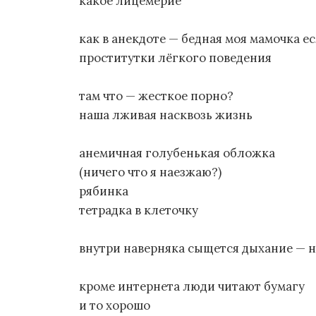
и
какое лицемерие
я
как в анекдоте — бедная моя мамочка ес
п
проститутки лёгкого поведения
о
там что — жесткое порно?
з
наша лживая насквозь жизнь
а
анемичная голубенькая обложка
п
(ничего что я наезжаю?)
рябинка
и
тетрадка в клеточку
с
я
внутри наверняка сыщется дыхание — 
м
кроме интернета люди читают бумагу
и то хорошо