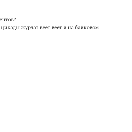
тентов?
 цикады журчат веет веет и на байковом