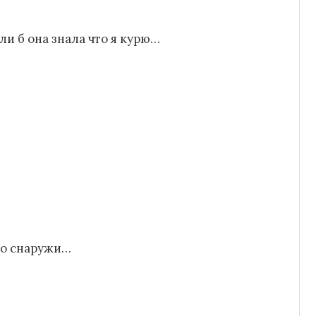
ли б она знала что я курю…
но снаружи…