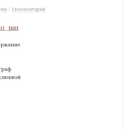
/
тин
1 комментарий
ержание
граф
 клюквой