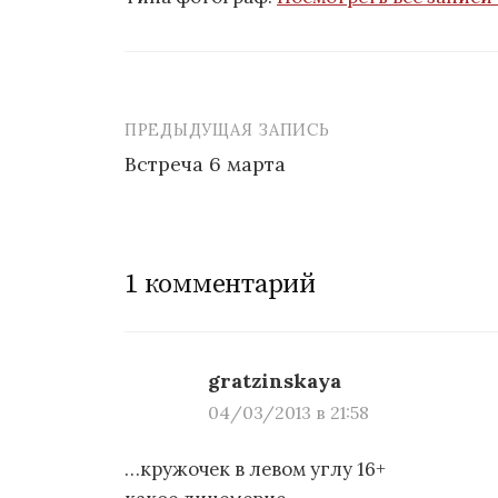
ПРЕДЫДУЩАЯ ЗАПИСЬ
Встреча 6 марта
Н
а
1 комментарий
в
и
г
gratzinskaya
а
04/03/2013 в 21:58
ц
…кружочек в левом углу 16+