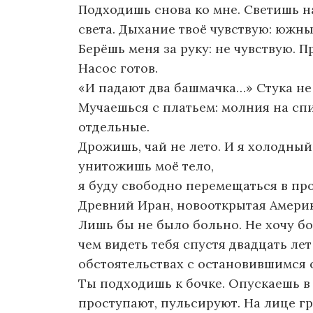
Подходишь снова ко мне. Светишь на
света. Дыхание твоё чувствую: южный
Берёшь меня за руку: не чувствую. 
Насос готов.
«И падают два башмачка…» Стука не
Мучаешься с платьем: молния на спи
отдельные.
Дрожишь, чай не лето. И я холодный
унитожишь моё тело,
я буду свободно перемещаться в пр
Древний Иран, новооткрытая Америк
Лишь бы не было больно. Не хочу б
чем видеть тебя спустя двадцать ле
обстоятельствах с остановившимся 
Ты подходишь к бочке. Опускаешь в 
проступают, пульсируют. На лице г