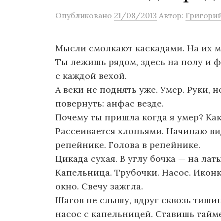
о
Опубликовано
21/08/2013
Автор:
Григори
м
у
Мысли смолкают каскадами. На их м
Ты лежишь рядом, здесь на полу и
с каждой вехой.
А веки не поднять уже. Умер. Руки, 
повернуть: анфас везде.
Почему ты пришла когда я умер? Како
Рассеивается хлопьями. Начинаю вид
репейнике. Голова в репейнике.
Цикада сухая. В углу бочка — на ла
Капельница. Трубочки. Насос. Иконк
окно. Свечу зажгла.
Шагов не слышу, вдруг сквозь тишин
насос с капельницей. Ставишь тайм