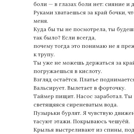
боли — в глазах боли нет: сияние и
Руками хватаешься за край бочки, ч
меня.
Куда бы ты не посмотрела, ты будешь
так было? Если всегда,
почему тогда это понимаю не я преж
к трупу.
Ты уже не можешь держаться за кра
погружаешься в кислоту.
Взгляд остаётся. Платье поднимается
Вальсирует. Вылетает в форточку.
Таймер пищит. Насос заработал. Ты 
светящяяся сиреневатым вода.
Пузырьки бурлят. Я чувствую движен
тасуют этажи. Покрываюсь чешуёй.
Крылья выстреливают из спины, под