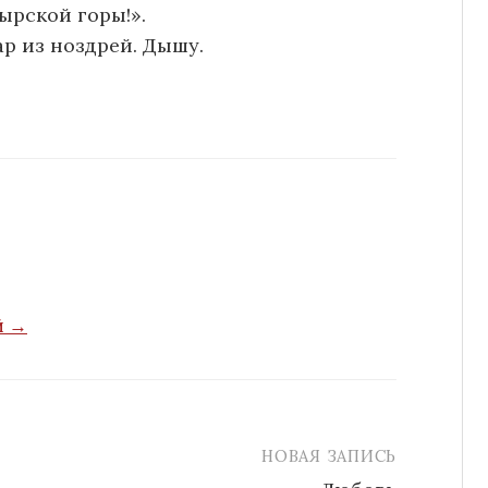
ырской горы!».
ар из ноздрей. Дышу.
й →
НОВАЯ ЗАПИСЬ