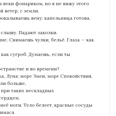
 веки фонариком, но я не вижу этого
 ветер, с земли.
Прокалываешь вену: капельница готова.
 слышу. Падают заколки.
не. Снимаешь чулки, бельё. Глаза — как
 как сугроб. Думаешь, если ты
остранстве и во времени?
а, Луна: море Змеи, море Спокойствия.
оли больше,
т при таких нескладных
сердцем.
неё ноги. Тело белеет, красные сосуды
римаса