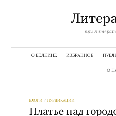
П
е
Литера
р
е
при Литерату
й
т
и
к
О БЕЛКИНЕ
ИЗБРАННОЕ
ПУБЛ
с
о
О Н
д
е
р
ж
БЛОГИ
ПУБЛИКАЦИИ
/
и
Платье над город
м