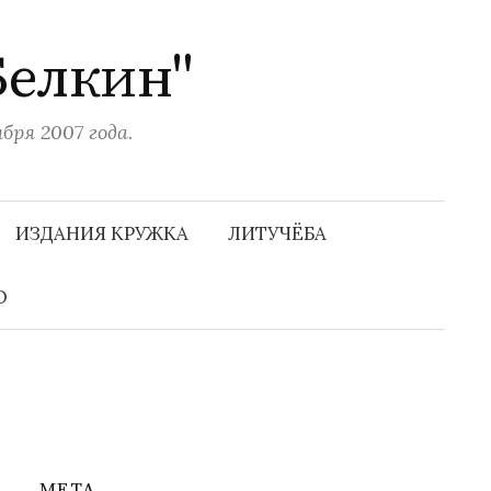
Белкин"
ря 2007 года.
Н
а
ИЗДАНИЯ КРУЖКА
ЛИТУЧЁБА
й
т
и
О
:
МЕТА