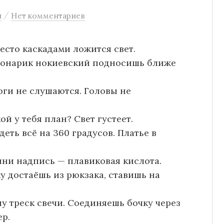
/
й
Нет комментариев
есто каскадами ложится свет.
 фонарик нокиевский подносишь ближе
ноги не слушаются. Головы не
й у тебя план? Свет густеет.
еть всё на 360 градусов. Платье в
тыни надпись — плавиковая кислота.
у достаёшь из рюкзака, ставишь на
у треск свечи. Соединяешь бочку через
ер.