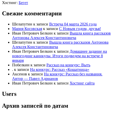
Хостинг:
Бегет
Свежие комментарии
Шелапутин
к записи
Встреча 04 марта 2026 года
Мария Косовская
к записи
С Новым годом, друзья!
Иван Петрович Белкин
к записи
Вышла книга рассказов
Антонова Алексея Константиновича
Шелапутин
к записи
Вышла книга рассказов Антонова
Алексея Константиновича
Иван Петрович Белкин
к записи
Домашнее задание на
новогодние каникулы. Итоги подведем на встрече 8
января
Побелкин
к записи
Рассказ на конкурс: Выть
.
к записи
На конкурс: Рассказ «Кошатница»
Аксенов
к записи
На конкурс: Рассказ без названия.
Автор — Павел Адрианов
Иван Петрович Белкин
к записи
Хостинг сайта
Users
Архив записей по датам