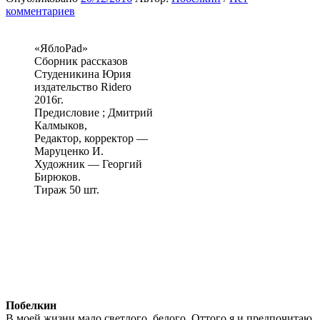
комментариев
«ЯблоPad»
Сборник рассказов
Студеникина Юрия
издательство Ridero
2016г.
Предисловие ; Дмитрий
Калмыков,
Редактор, корректор —
Маруценко И.
Художник — Георгий
Бирюков.
Тираж 50 шт.
Побелкин
В моей жизни мало светлого, белого. Оттого я и предпочитаю