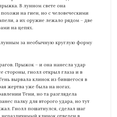
прыжка. В лунном свете она
 похожи на гиен, но с человеческими
пели, а их оружие лежало рядом – две
ами на цепях.
 лунным за необычную круглую форму
рагов. Прыжок – и она нанесла удар
е стороны, гнолл открыл глаза и в
Тень вырвала клинок из бившегося в
рая жертва уже была на ногах.
влении Тени, но та разглядела
занес палку для второго удара, но тут
нжал. Гнолл пошатнулся, сделал шаг
ее неразличимый клинок отведен в