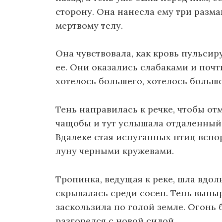
сторону. Она нанесла ему три разм
мертвому телу.
Она чувствовала, как кровь пульсир
ее. Они оказались слабаками и почт
хотелось большего, хотелось большо
Тень направилась к речке, чтобы от
чащобы и тут услышала отдаленный 
Вдалеке стая испуганных птиц вспо
луну черными кружевами.
Тропинка, ведущая к реке, шла вдоль
скрывалась среди сосен. Тень вын
заскользила по голой земле. Огонь 
разгорелся с новой силой.