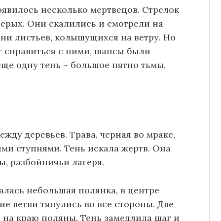
оявилось несколько мертвецов. Стрелок
терых. Они скалились и смотрели на
ени листьев, колышущихся на ветру. Но
г справиться с ними, шансы были
ще одну тень – большое пятно тьмы,
жду деревьев. Трава, черная во мраке,
ми ступнями. Тень искала жертв. Она
ы, разбойничьи лагеря.
алась небольшая полянка, в центре
е ветви тянулись во все стороны. Две
 на краю поляны. Тень замедлила шаг и