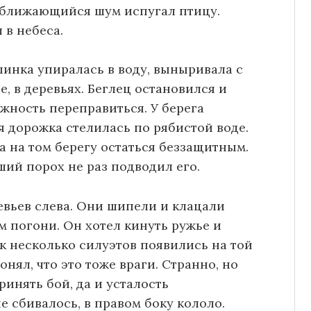
риближающийся шум испугал птицу.
 в небеса.
пинка упиралась в воду, выныривала с
, в деревьях. Беглец остановился и
жность переправиться. У берега
ая дорожка стелилась по рябистой воде.
а на том берегу остаться беззащитным.
ий порох не раз подводил его.
евьев слева. Они шипели и клацали
м погони. Он хотел кинуть ружье и
ак несколько силуэтов появились на той
онял, что это тоже враги. Странно, но
ринять бой, да и усталость
е сбивалось, в правом боку кололо.