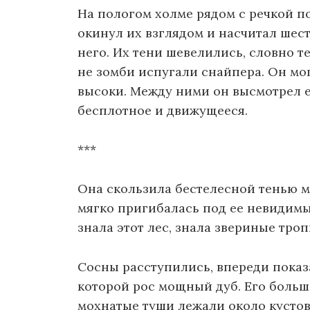
На пологом холме рядом с речкой п
окинул их взглядом и насчитал шес
него. Их тени шевелились, словно т
не зомби испугали снайпера. Он мо
высоки. Между ними он высмотрел е
бесплотное и движущееся.
***
Она скользила бестелесной тенью ме
мягко пригибалась под ее невидимы
знала этот лес, знала звериные троп
Сосны расступились, впереди показ
которой рос мощный дуб. Его больши
мохнатые туши лежали около кустов