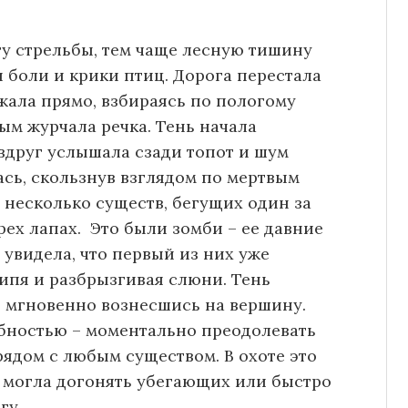
у стрельбы, тем чаще лесную тишину
 боли и крики птиц. Дорога перестала
жала прямо, взбираясь по пологому
ым журчала речка. Тень начала
вдруг услышала сзади топот и шум
сь, скользнув взглядом по мертвым
 несколько существ, бегущих один за
ех лапах. Это были зомби – ее давние
увидела, что первый из них уже
шипя и разбрызгивая слюни. Тень
, мгновенно вознесшись на вершину.
обностью – моментально преодолевать
рядом с любым существом. В охоте это
 могла догонять убегающих или быстро
гу.