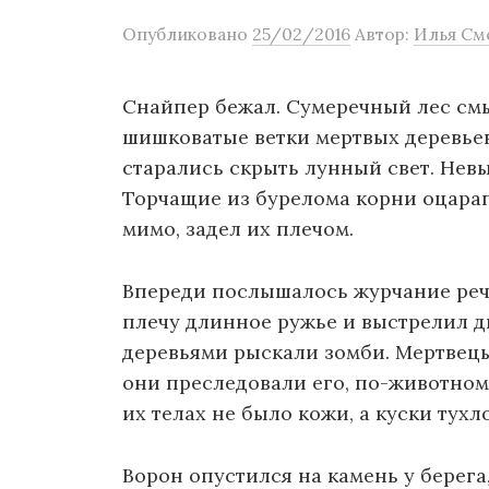
о
Опубликовано
25/02/2016
Автор:
Илья См
м
у
Снайпер бежал. Сумеречный лес смы
шишковатые ветки мертвых деревьев
старались скрыть лунный свет. Невы
Торчащие из бурелома корни оцарап
мимо, задел их плечом.
Впереди послышалось журчание речк
плечу длинное ружье и выстрелил дв
деревьями рыскали зомби. Мертвец
они преследовали его, по-животном
их телах не было кожи, а куски тухл
Ворон опустился на камень у берега