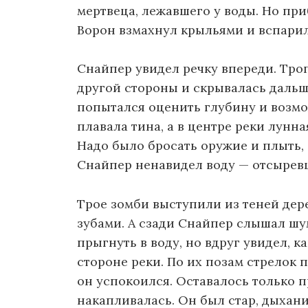
мертвеца, лежавшего у воды. Но п
Ворон взмахнул крыльями и вспарил
Снайпер увидел речку впереди. Тро
другой стороны и скрывалась дальше
попытался оценить глубину и возмо
плавала тина, а в центре реки лунн
Надо было бросать оружие и плыть, 
Снайпер ненавидел воду — отсыревш
Трое зомби выступили из теней дер
зубами. А сзади Снайпер слышал шу
прыгнуть в воду, но вдруг увидел, к
стороне реки. По их позам стрелок п
он успокоился. Оставалось только п
накапливалась. Он был стар, дыхани