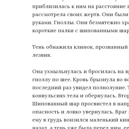
приблизилась к ним на расстояние 
рассмотрела своих жертв. Они были
руками. Гноллы. Они безмятежно хра
короткие палки с шипованными шар
Тень обнажила клинок, прозванный
лезвия.
Она ухмыльнулась и бросилась на в
гноллу по шее. Кровь брызнула во вс
последний раз увидел полнолуние. 
конвульсиях тела и обернулась. Вто
Шипованный шар просвистел в напра
опасность и ловко увернулась. Враг 
ему в грудь вонзился маленький ки
назад, а тень уже была перед ним, 