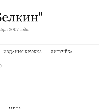
Белкин"
ря 2007 года.
Н
а
ИЗДАНИЯ КРУЖКА
ЛИТУЧЁБА
й
т
и
О
:
МЕТА