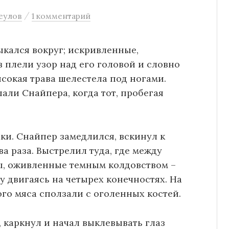
/
еулов
1 комментарий
кался вокруг; искривленные,
 плели узор над его головой и словно
сокая трава шелестела под ногами.
али Снайпера, когда тот, пробегая
и. Снайпер замедлился, вскинул к
а раза. Выстрелил туда, где между
ы, оживленные темным колдовством –
у двигаясь на четырех конечностях. На
ого мяса сползали с оголенных костей.
, каркнул и начал выклевывать глаз