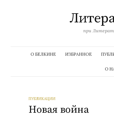
П
е
Литера
р
е
при Литерату
й
т
и
к
О БЕЛКИНЕ
ИЗБРАННОЕ
ПУБЛ
с
о
О Н
д
е
р
ж
ПУБЛИКАЦИИ
и
Новая война
м