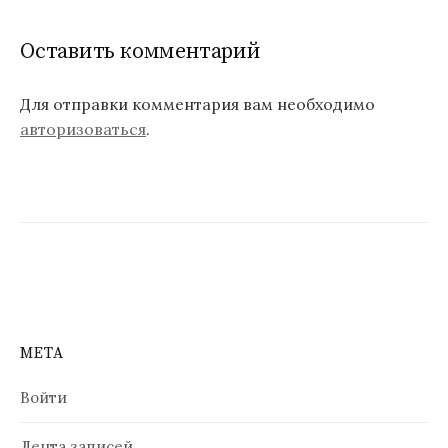
г
Оставить комментарий
а
ц
Для отправки комментария вам необходимо
авторизоваться
.
и
я
п
о
з
а
п
МЕТА
и
Войти
с
Лента записей