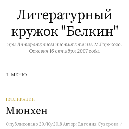
П
Литературный
е
р
кружок "Белкин"
е
й
т
при Литературном институте им. М.Горького.
и
Основан 16 октября 2007 года.
к
с
Н
а
о
МЕНЮ
й
д
т
и
е
:
р
ПУБЛИКАЦИИ
ж
Мюнхен
и
м
/
Опубликовано
29/10/2018
Автор:
Евгения Суворова
о