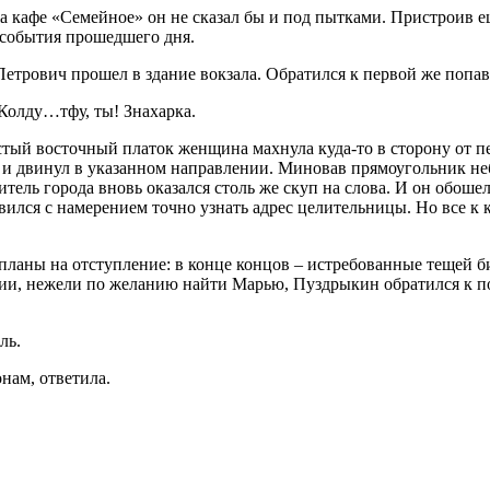
 кафе «Семейное» он не сказал бы и под пытками. Пристроив е
ь события прошедшего дня.
Петрович прошел в здание вокзала. Обратился к первой же попа
 Колду…тфу, ты! Знахарка.
астый восточный платок женщина махнула куда-то в сторону от 
 и двинул в указанном направлении. Миновав прямоугольник н
ель города вновь оказался столь же скуп на слова. И он обоше
вился с намерением точно узнать адрес целительницы. Но все к
планы на отступление: в конце концов – истребованные тещей би
рции, нежели по желанию найти Марью, Пуздрыкин обратился к п
ль.
нам, ответила.