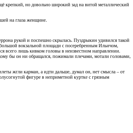
щё крепкий, но довольно широкий зад на витой металлический
вшей на глаза женщине.
перрона рукой и поспешно скрылась. Пуздрыкин удивился такой
ебольшой вокзальной площади с посеребренным Ильичом,
лся всего лишь кивком головы в неизвестном направлении.
 кому бы он ни обращался, пожимали плечами, мотали головами,
леты жгли карман, а идти дальше, думал он, нет смысла – от
олусогнутой фигуре в неприметной куртке с грязным