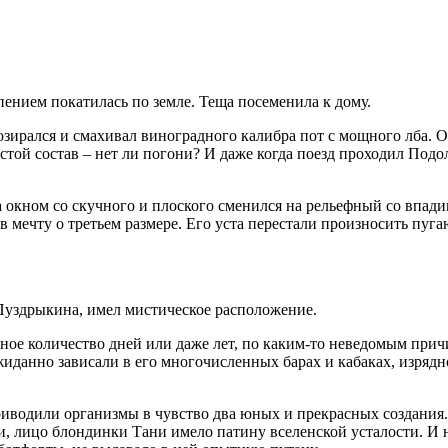
ением покатилась по земле. Теща посеменила к дому.
озирался и смахивал виноградного калибра пот с мощного лба. 
пустой состав – нет ли погони? И даже когда поезд проходил По
а окном со скучного и плоского сменился на рельефный со впади
мечту о третьем размере. Его уста перестали произносить пугаю
Пуздрыкина, имел мистическое расположение.
ое количество дней или даже лет, по каким-то неведомым причи
иданно зависали в его многочисленных барах и кабаках, изрядн
водили организмы в чувство два юных и прекрасных создания. М
 лицо блондинки Тани имело патину вселенской усталости. И ни