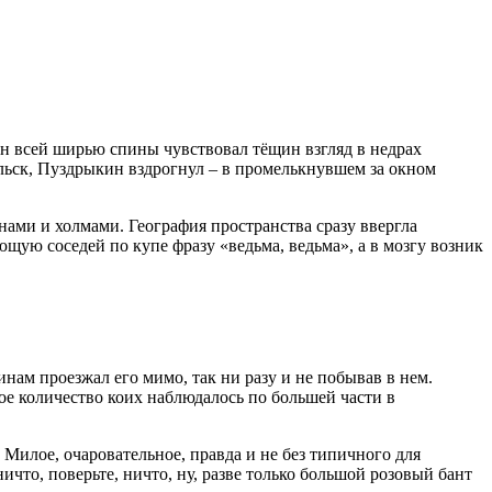
Он всей ширью спины чувствовал тёщин взгляд в недрах
дольск, Пуздрыкин вздрогнул – в промелькнувшем за окном
нами и холмами. География пространства сразу ввергла
щую соседей по купе фразу «ведьма, ведьма», а в мозгу возник
нам проезжал его мимо, так ни разу и не побывав в нем.
ое количество коих наблюдалось по большей части в
илое, очаровательное, правда и не без типичного для
что, поверьте, ничто, ну, разве только большой розовый бант