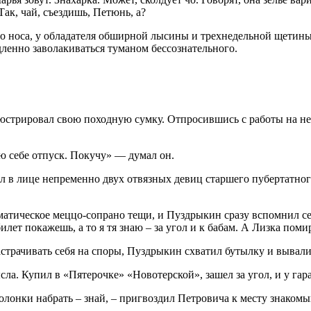
Так, чай, съездишь, Петюнь, а?
 носа, у обладателя обширной лысины и трехнедельной щетины, 
дленно заволакиваться туманом бессознательного.
стрировал свою походную сумку. Отпросившись с работы на нед
ою себе отпуск. Покучу» — думал он.
 в лице непременно двух отвязных девиц старшего пубертатного
раматическое меццо-сопрано тещи, и Пуздрыкин сразу вспомнил се
лет покажешь, а то я тя знаю – за угол и к бабам. А Лизка помир
страчивать себя на споры, Пуздрыкин схватил бутылку и вывали
сла. Купил в «Пятерочке» «Новотерской», зашел за угол, и у гар
олонки набрать – знай, – пригвоздил Петровича к месту знакомый