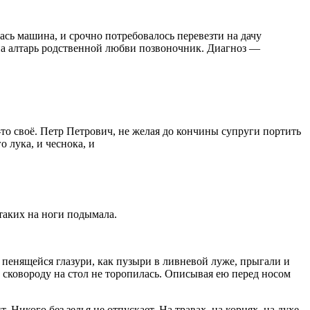
ась машина, и срочно потребовалось перевезти на дачу
на алтарь родственной любви позвоночник. Диагноз —
то своё. Петр Петрович, не желая до кончины супруги портить
о лука, и чеснока, и
 таких на ноги подымала.
й пенящейся глазури, как пузыри в ливневой луже, прыгали и
сковороду на стол не торопилась. Описывая ею перед носом
т. Никого без зелья не отпускает. На травах, на корнях, на духе