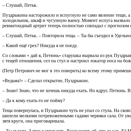
– Слушай, Петьк.
Пуздрыкина насторожило и вспугнуло не само явление тещи, а е
холодильник, шкаф и чугунную ванну. Момент испуга вызвало 
ревматоидный артрит теперь полностью совпадал с прогнозом 
– Слушай, Петьк. – Повторила теща. – Ты бы съездил в Удельно
– Какой ещё грех? Никуда я не поеду.
Со словами « дай я, Петюнь» старушка вырвала из рук Пуздрык
с тещей отношения, сел на стул и настроил локатор носа на бож
(Петр Петрович не мог в это поверить) ко всему этому примеш
«Ведьма!» – Сделал открытие, Пуздрыкин.
– Знаю! Знаю, что не хочешь никуда ехать. Но вдруг, Петюнь. Вс
– Да к кому ехать-то не пойму?
Теща повернулась, и Пуздрыкин чуть не упал со стула. На ско
шипели мелкими потревоженными гадами червяки сала. От увид
зятя круги, она приговаривала.
– Ты съезди. Адрес у меня есть. Расскажешь ей, что да как. Её М