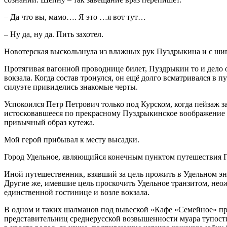
– Да что вы, мамо…. Я это …я вот тут…
– Ну да, ну да. Пить захотел.
Новотерская выскользнула из влажных рук Пуздрыкина и с шип
Протягивая вагонной проводнице билет, Пуздрыкин то и дело 
вокзала. Когда состав тронулся, он ещё долго всматривался в 
силуэте привиделись знакомые черты.
Успокоился Петр Петрович только под Курском, когда пейзаж з
истосковавшееся по прекрасному Пуздрыкинское воображение в 
привычный образ кутежа.
Мой герой прибывал к месту высадки.
Город Удельное, являющийся конечным пунктом путешествия 
Иной путешественник, взявший за цель прожить в Удельном энн
Другие же, имевшие цель проскочить Удельное транзитом, неож
единственной гостинице и возле вокзала.
В одном и таких шалманов под вывеской «Кафе «Семейное» при
представительниц среднерусской возвышенности муара тупости,