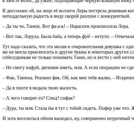
в хвосте волос, да узкие, подпирающие черную кожаную юбку 
В диссонанс ей, на лице её коллеги Леры пестрела дешевым ки
неподдельную радость в виду скорой разлуки с конкуренткой.
– Да ты чо, Танюх. Вот фа-а-к! – Нараспев произносила Лера.
– Вот так, Леруха. Была баба, а теперь фуй – нетути. – Отвечала
Тут надо сказать, что эта милая и очаровательная девушка с 
же не могла произносить и другие буквы в некоторых других с
собеседникам не только понимать Таню, но и вести с ней инте
– Не смогу нафуй, дятишек иметь, мля. А если операцию не сде
– Фак, Танюха. Реально фак. Ой, как мне тебя жалко, – Искренн
– Да в пихте я видала твою жалость.
– А чего говорят-то? Спид? сифак?
– Дура, ты мля. Стала бы я тут с тобой сидеть. Пофер уже что. 
И хоть веселиться обеим выходил, ну, совершенно неурочный