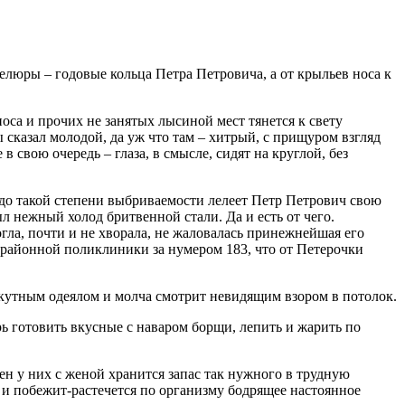
елюры – годовые кольца Петра Петровича, а от крыльев носа к
оса и прочих не занятых лысиной мест тянется к свету
 сказал молодой, да уж что там – хитрый, с прищуром взгляд
 свою очередь – глаза, в смысле, сидят на круглой, без
– до такой степени выбриваемости лелеет Петр Петрович свою
 нежный холод бритвенной стали. Да и есть от чего.
огла, почти и не хворала, не жаловалась принежнейшая его
з районной поликлиники за нумером 183, что от Петерочки
скутным одеялом и молча смотрит невидящим взором в потолок.
рь готовить вкусные с наваром борщи, лепить и жарить по
ен у них с женой хранится запас так нужного в трудную
А и побежит-растечется по организму бодрящее настоянное