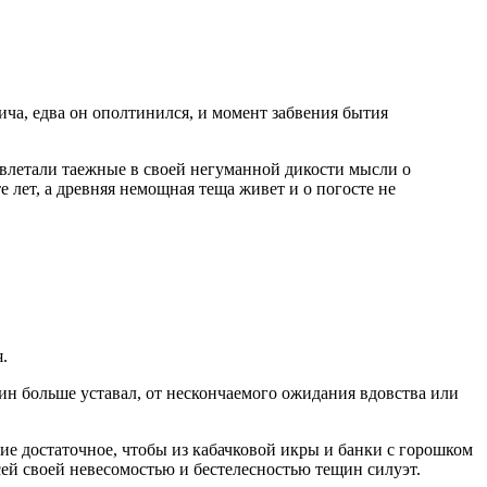
ича, едва он ополтинился, и момент забвения бытия
 влетали таежные в своей негуманной дикости мысли о
е лет, а древняя немощная теща живет и о погосте не
.
ин больше уставал, от нескончаемого ожидания вдовства или
ие достаточное, чтобы из кабачковой икры и банки с горошком
сей своей невесомостью и бестелесностью тещин силуэт.