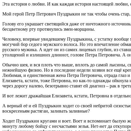
Эта история о любви. И как каждая история настоящей любви, 
Мой герой Петр Петрович Пуздрыкин не так чтобы очень стар, 
Голову его украшает светящийся даже от ничтожного источника
бесцветному рту протянулись змеи-морщины.
Человеку, впервые увидевшему Пуздрыкина, с устатку вообще м
могучий бор седого мужского волоса. Но это впечатление обман
русского мужика. А идет он из самих лицевых глубин, из ставш
утолщений и излишних длиннот, голове Петра Петровича. А она
Обычно шея, и вся плоть что выше, вплоть до самой лысины, с
нежнейшую физию. Но в последние недели хозяин все ещё крепк
Любимая, и единственная жена Петра Петровича, отрада глаз и у
Елизавета, кстати, тоже Петровна, но как-то однажды ойкнула
через дорогу налево, безотрывно ставят ей диагноз – рак в трет
И вот лежит дражайшая Елизавета, кстати, Петровна в отдель
А верный её и ей Пуздрыкин ходит со своей небритой сизостью
воскресеньям растягаи, заливать заливные?
Ходит Пуздрыкин кругами и воет. Воет и вспоминает былую жизн
минуту любому бойцу с несчастьями зелья. Нет-нет да откупори