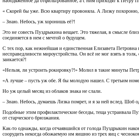
набодяженное да отфильтрованное, а с ним приходят к Петру 
« Скорей бы уже. Всю квартиру провоняла. А Лизку похороню,
– Знаю. Небось, уж хоронишь её?!
Это не совесть Пуздрыкина вещает. Это тяжелая, в смысле близ
соединяется в нем с мечтой о будущем.
С тех пор, как нежнейшая и единственная Елизавета Петровна 
несправедливости мироустройства. Он всё не мог взять в толк, 
заикается?!
«Нельзя, ли устроить рокировку?!» Молил в такие минуты Пет
«А лучше – пусть уж обе. Я бы молодую нашел. С третьим ном
Но уж целый месяц из облаков знака не слали.
– Знаю. Небось, думаешь Лизка помрет, и я за ней вслед. Шоб о
Подобные этим профилактические беседы, теща устраивала Пуз
от старческого брюзжания.
Как-то однажды, когда отчаявшийся от голода Пуздрыкин након
соорудить некогда обожаемую им яишню из трех яиц с чесноком