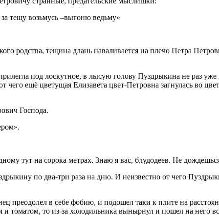
Петровичу странные, предательские мыслишки:
 за тещу возьмусь –выгоню ведьму»
кого родства, тещина длань наваливается на плечо Петра Петров
прилегла под лоскутное, в лысую голову Пуздрыкина не раз уже
от чего ещё цветущая Елизавета цвет-Петровна загнулась во цвет
рович Господа.
ером».
дному тут на сорока метрах. Знаю я вас, блудодеев. Не дождешься
дрыкину по два-три раза на дню. И неизвестно от чего Пуздрык
ец преодолел в себе фобию, и подошел таки к плите на расстоян
 и томатом, то из-за холодильника вынырнул и пошел на него в