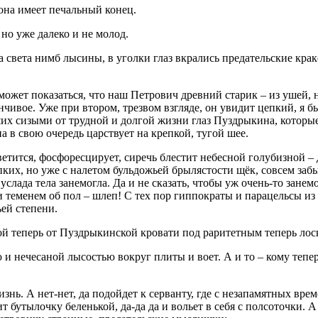
она имеет печальный конец.
но уже далеко и не молод.
 света нимб лысины, в уголки глаз вкрались предательские крак
ожет показаться, что наш Петрович древний старик – из ушей, н
чивое. Уже при втором, трезвом взгляде, он увидит цепкий, я бы
их сизыми от трудной и долгой жизни глаз Пуздрыкина, которые в
 в свою очередь царствует на крепкой, тугой шее.
ветится, фосфоресцирует, сиречь блестит небесной голубизной 
их, но уже с налетом бульдожьей брылястости щёк, совсем забыл
слада тела занемогла. Да и не сказать, чтобы уж очень-то занем
 и теменем об пол – шлеп! С тех пор гиппократы и парацельсы и
ьей степени.
ной теперь от Пуздрыкинской кровати под раритетным теперь ло
 и нечесаной лысостью вокруг плиты и воет. А и то – кому тепе
ь. А нет-нет, да подойдет к серванту, где с незапамятных врем
т бутылочку беленькой, да-да да и вольет в себя с полсоточки. 