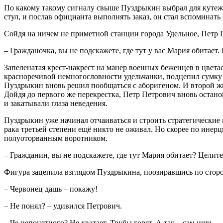
По какому такому сигналу свыше Пуздрыкин выбрал для кутежа
стул, и послав официанта выполнять заказ, он стал вспоминат
Сойдя на ничем не приметной станции города Удельное, Петр 
– Гражданочка, вы не подскажете, где тут у вас Мария обитает.
Запеленатая крест-накрест на манер военных беженцев в цвет
красноречивой немногословности удельчанки, подцепил сумку
Пуздрыкин вновь решил пообщаться с аборигеном. И второй жит
Дойдя до первого же перекрестка, Петр Петрович вновь остано
и закатывали глаза неведения.
Пуздрыкин уже начинал отчаиваться и строить стратегические 
рака третьей степени ещё никто не оживал. Но скорее по ине
полуоторванным воротником.
– Гражданин, вы не подскажете, где тут Мария обитает? Целите
Фигура зацепила взглядом Пуздрыкина, поозиравшись по сторо
– Червонец дашь – покажу!
– Не понял? – удивился Петрович.
– Че непонятного? Не хватает. Трубы горят. А так – сам ищи.