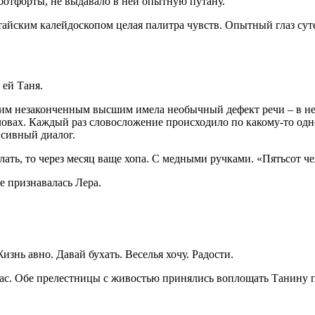
ботфорты, не выдавало в ней опытную путану.
тайским калейдоскопом целая палитра чувств. Опытный глаз суте
 ей Таня.
одним незаконченным высшим имела необычный дефект речи – в не
ловах. Каждый раз словосложение происходило по какому-то одн
нсивный диалог.
лать, то через месяц ваще хопа. С медными ручками. «Пятьсот ч
е признавалась Лера.
Жизнь авно. Давай бухать. Веселья хочу. Радости.
 час. Обе прелестницы с живостью принялись воплощать Танину