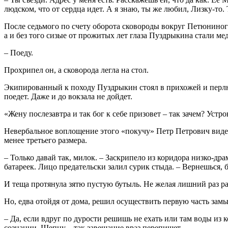
людском, что от сердца идет. А я знаю, ты же любил, Лизку-то. 
После седьмого по счету оборота сковороды вокруг Петюниного
а и без того сизые от прожитых лет глаза Пуздрыкина стали ме
– Поеду.
Прохрипел он, а сковорода легла на стол.
Экипированный к походу Пуздрыкин стоял в прихожей и перлю
поедет. Даже и до вокзала не дойдет.
«Жену послезавтра и так бог к себе призовет – так зачем? Устр
Невербальное воплощение этого «покучу» Петр Петрович видел
менее третьего размера.
– Только давай так, милок. – Заскрипело из коридора низко-д
батареек. Лицо предательски залил сурик стыда. – Вернешься, би
И теща протянула зятю пустую бутыль. Не желая лишний раз ра
Но, едва отойдя от дома, решил осуществить первую часть замы
– Да, если вдруг по дурости решишь не ехать или там воды из к
сознании. Шепну – так завещание враз перепишет.