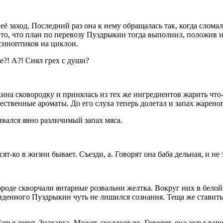
ё заход. Последний раз она к нему обращалась так, когда сломал
то, что план по перевозу Пуздрыкин тогда выполнил, положив 
синоптиков на циклон.
е?! А?! Снял грех с души?
ина сковородку и принялась из тех же ингредиентов жарить что-
ественные ароматы. До его слуха теперь долетал и запах жареног
ивался явно различимый запах мяса.
ят-ко в жизни бывает. Съезди, а. Говорят она баба дельная, и не
вороде скворчали янтарные розвальни желтка. Вокруг них в бело
енного Пуздрыкин чуть не лишился сознания. Теща же ставить 
арья зовут. Знахарка. Может, сколдует чо. Говорят, она зелье вари