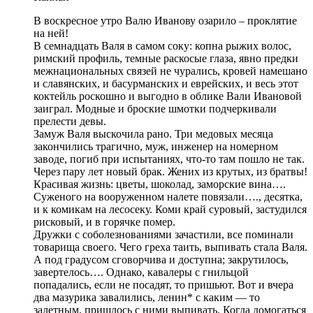
В воскресное утро Валю Иванову озарило – проклятие
на ней!
В семнадцать Валя в самом соку: копна рыжих волос,
римский профиль, темные раскосые глаза, явно предки
межнациональных связей не чурались, кровей намешано
и славянских, и басурманских и еврейских, и весь этот
коктейль роскошно и выгодно в облике Вали Ивановой
заиграл. Модные и броские шмотки подчеркивали
прелести девы.
Замуж Валя выскочила рано. Три медовых месяца
закончились трагично, муж, инженер на номерном
заводе, погиб при испытаниях, что-то там пошло не так.
Через пару лет новый брак. Жених из крутых, из братвы!
Красивая жизнь: цветы, шоколад, заморские вина….
Суженого на вооруженном налете повязали…., десятка,
и к комикам на лесосеку. Коми край суровый, застудился
рисковый, и в горячке помер.
Дружки с соболезнованиями зачастили, все поминали
товарища своего. Чего греха таить, выпивать стала Валя.
А под градусом сговорчива и доступна; закрутилось,
завертелось…. Однако, кавалеры с гнильцой
попадались, если не посадят, то пришьют. Вот и вчера
два мазурика завалились, ленин* с каким — то
залетным, пришлось с ними выпивать. Когда домогаться