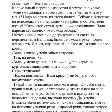
стали, еле — еле выпроводила.
Колокольный перезвон известил о заутрене в храме.
-Мне уже двадцать восемь лет, и что? Что за житье у
меня? Надо вылезать из этого болота. Сейчас к батюшке
на исповедь, а с понедельника на работу, осточертело
жулье! Жить, чтоб семья, дети…, — размышляла Валя,
нарезая керамическим ножом овощи.
Настойчивый звонок в дверь отвлек от светлых
перспектив, и Валя, как была с ножом в руке, пошла
открывать. Ленин, еще пьяный, в проеме, за спиной его
кореш.
-Валь, я вчера у тебя забыл ветровку.
-Там, на вешалке.
-Валь, у меня деньги были, — ощупав карманы
курточки, заявил ленин, и зло добавил, —
Скрысятничала!
-Пошел вон, козел!- Валя крысой не была, оттого
возмутилась очень.
-Тварь!- ленин выписал звонкого леща. Он себя считал
правильным уркой, а тут самое унизительное на зоне
оскорбление из уст бабенки, да еще в присутствии
недавнего сидельца, вызвало ярость.- Да, я тебя….
В глазах Вали потемнело, и искры посыпались, в ответ
на пощечину тычок резкий правой руки, тонкое острое
лезвие меж ребер вошло и точно в сердце обидчика.