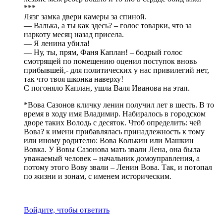
***
Лязг замка двери камеры за спиной.
— Валька, а ты как здесь? – голос товарки, что за
наркоту месяц назад присела.
— Я ленина убила!
— Ну, ты, прям, Фаня Каплан! – бодрый голос
смотрящей по помещению оценил поступок вновь
прибывшей,- для политических у нас привилегий нет,
так что твоя шконка наверху!
С погоняло Каплан, ушла Валя Иванова на этап.
*Вова Сазонов кличку ленин получил лет в шесть. В то
время в ходу имя Владимир. Набиралось в городском
дворе таких Володь с десяток. Чтоб определить: чей
Вова? к имени прибавлялась принадлежность к тому
или иному родителю: Вова Колькин или Машкин
Вовка. У Вовы Сазонова мать звали Лена, она была
уважаемый человек – начальник домоуправления, а
потому этого Вову звали – Ленин Вова. Так, и потопал
по жизни и зонам, с именем историческим.
—
Войдите, чтобы ответить