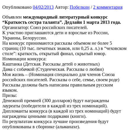
Опубликовано
04/02/2013
Автор:
Побелкин
/
2 комментария
Объявлен
международный литературный конкурс
“Краткость сестра таланта”.
Дедлайн 1 марта 2013 года.
Организатор: Союз российских писателей.
К участию приглашаются дети и взрослые из России,
Украины, Белоруссии.
На конкурс принимаются рассказы объемом не более 5
страниц (10 тыс. печатных знаков, или 0,25 а. л.) в “чеховском
стиле”: краткость, открытый финал, скрытый юмор.
Номинации конкурса:
Каштанка (Детская. Рассказы детей о животных)
Дама с собачкой (Студенческая. Рассказы о любви)
Моя жизнь – (Номинация специально для членов Союза
российских писателей. Рассказы о себе, семье, своем роде)
Рассказы должны быть написаны правильным русским
языком.
Призы:
Денежной премией (300 долларов) будут награждены
лауреаты (победители в каждой из трех номинаций).
Дипломанты конкурса (в каждой из трех номинаций) будут
награждены ценными подарками (книги).
По результатам конкурса лучшие произведения будут
опубликованы в сборнике (альманахе).