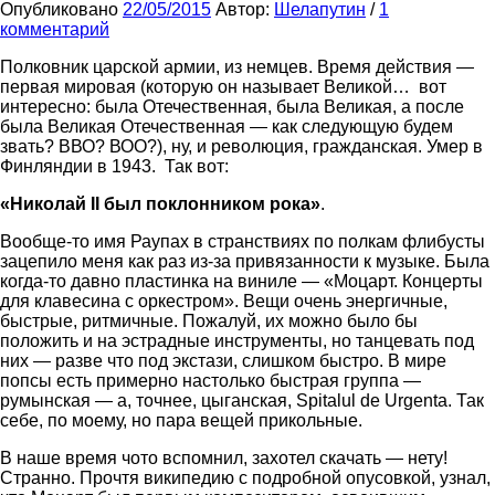
Опубликовано
22/05/2015
Автор:
Шелапутин
/
1
комментарий
Полковник царской армии, из немцев. Время действия —
первая мировая (которую он называет Великой… вот
интересно: была Отечественная, была Великая, а после
была Великая Отечественная — как следующую будем
звать? ВВО? ВОО?), ну, и революция, гражданская. Умер в
Финляндии в 1943. Так вот:
«Николай II был поклонником рока»
.
Вообще-то имя Раупах в странствиях по полкам флибусты
зацепило меня как раз из-за привязанности к музыке. Была
когда-то давно пластинка на виниле — «Моцарт. Концерты
для клавесина с оркестром». Вещи очень энергичные,
быстрые, ритмичные. Пожалуй, их можно было бы
положить и на эстрадные инструменты, но танцевать под
них — разве что под экстази, слишком быстро. В мире
попсы есть примерно настолько быстрая группа —
румынская — а, точнее, цыганская, Spitalul de Urgenta. Так
себе, по моему, но пара вещей прикольные.
В наше время чото вспомнил, захотел скачать — нету!
Странно. Прочтя википедию с подробной опусовкой, узнал,