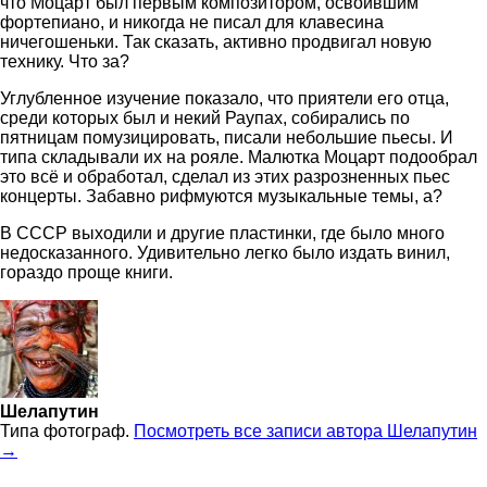
что Моцарт был первым композитором, освоившим
фортепиано, и никогда не писал для клавесина
ничегошеньки. Так сказать, активно продвигал новую
технику. Что за?
Углубленное изучение показало, что приятели его отца,
среди которых был и некий Раупах, собирались по
пятницам помузицировать, писали небольшие пьесы. И
типа складывали их на рояле. Малютка Моцарт подообрал
это всё и обработал, сделал из этих разрозненных пьес
концерты. Забавно рифмуются музыкальные темы, а?
В СССР выходили и другие пластинки, где было много
недосказанного. Удивительно легко было издать винил,
гораздо проще книги.
Шелапутин
Типа фотограф.
Посмотреть все записи автора Шелапутин
→