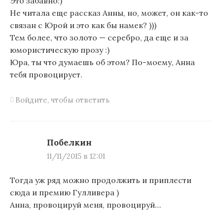
Это забавно:)
Не читала еще рассказ Анны, но, может, он как-то
о
связан с Юрой и это как бы намек? )))
з
Тем более, что золото — серебро, да еще и за
а
юмористическую прозу :)
Юра, ты что думаешь об этом? По-моему, Анна
п
тебя провоцирует.
и
Войдите, чтобы ответить
с
я
м
Побелкин
11/11/2015 в 12:01
Тогда уж ряд можно продолжить и приплести
сюда и премию Гулливера )
Анна, провоцируй меня, провоцируй…