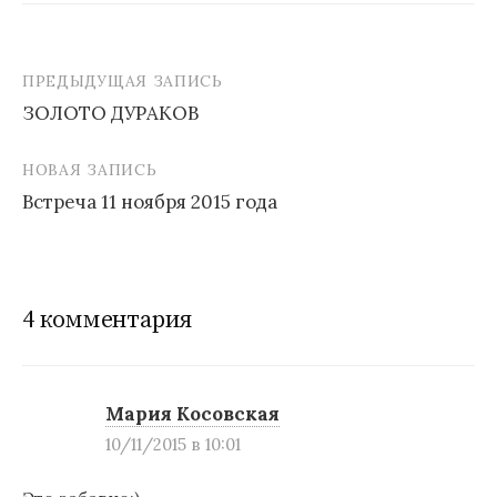
ПРЕДЫДУЩАЯ ЗАПИСЬ
ЗОЛОТО ДУРАКОВ
Н
НОВАЯ ЗАПИСЬ
а
Встреча 11 ноября 2015 года
в
и
г
4 комментария
а
ц
и
Мария Косовская
10/11/2015 в 10:01
я
п