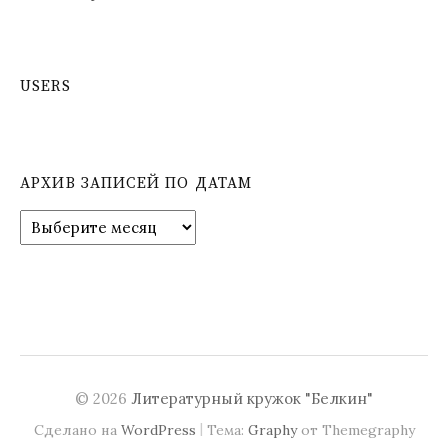
USERS
АРХИВ ЗАПИСЕЙ ПО ДАТАМ
А
р
х
и
в
з
а
п
и
© 2026
Литературный кружок "Белкин"
с
|
Сделано на
WordPress
Тема:
Graphy
от Themegraphy
е