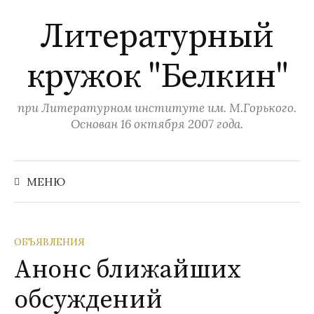
П
Литературный
е
р
кружок "Белкин"
е
й
т
при Литературном институте им. М.Горького.
и
Основан 16 октября 2007 года.
к
с
Н
а
о
МЕНЮ
й
д
т
и
е
:
р
ОБЪЯВЛЕНИЯ
ж
Анонс ближайших
и
обсуждений
м
о