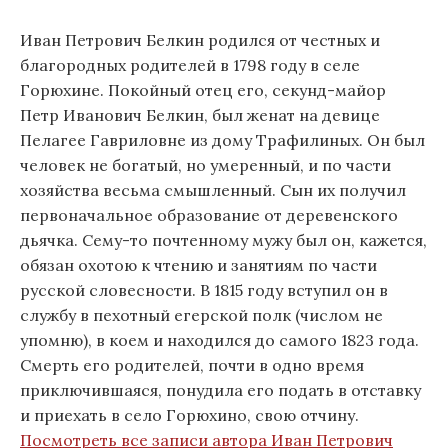
Иван Петрович Белкин родился от честных и
благородных родителей в 1798 году в селе
Горюхине. Покойный отец его, секунд-майор
Петр Иванович Белкин, был женат на девице
Пелагее Гавриловне из дому Трафилиных. Он был
человек не богатый, но умеренный, и по части
хозяйства весьма смышленный. Сын их получил
первоначальное образование от деревенского
дьячка. Сему-то почтенному мужу был он, кажется,
обязан охотою к чтению и занятиям по части
русской словесности. В 1815 году вступил он в
службу в пехотный егерской полк (числом не
упомню), в коем и находился до самого 1823 года.
Смерть его родителей, почти в одно время
приключившаяся, понудила его подать в отставку
и приехать в село Горюхино, свою отчину.
Посмотреть все записи автора Иван Петрович