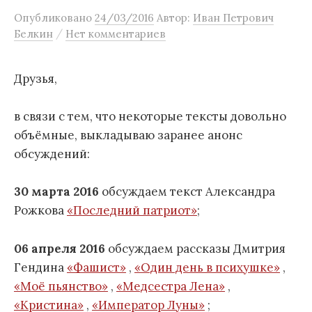
м
Опубликовано
24/03/2016
Автор:
Иван Петрович
/
Белкин
Нет комментариев
у
Друзья,
в связи с тем, что некоторые тексты довольно
объёмные, выкладываю заранее анонс
обсуждений:
30 марта 2016
обсуждаем текст Александра
Рожкова
«Последний патриот»
;
06 апреля 2016
обсуждаем рассказы Дмитрия
Гендина
«Фашист»
,
«Один день в психушке»
,
«Моё пьянство»
,
«Медсестра Лена»
,
«Кристина»
,
«Император Луны»
;