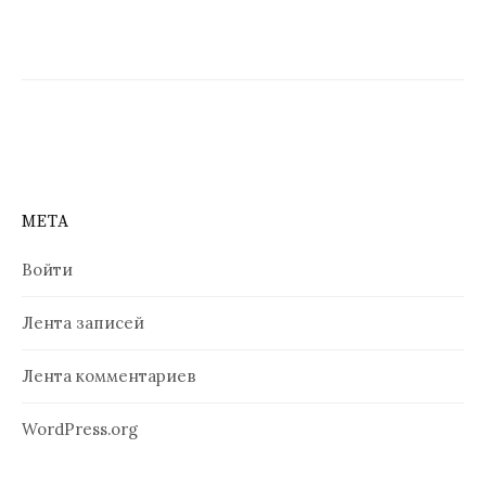
я
п
о
з
а
п
МЕТА
и
Войти
с
Лента записей
я
м
Лента комментариев
WordPress.org