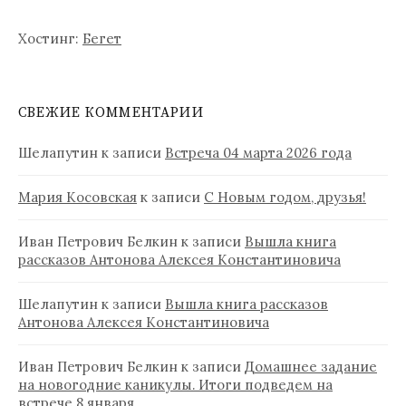
Хостинг:
Бегет
СВЕЖИЕ КОММЕНТАРИИ
Шелапутин
к записи
Встреча 04 марта 2026 года
Мария Косовская
к записи
С Новым годом, друзья!
Иван Петрович Белкин
к записи
Вышла книга
рассказов Антонова Алексея Константиновича
Шелапутин
к записи
Вышла книга рассказов
Антонова Алексея Константиновича
Иван Петрович Белкин
к записи
Домашнее задание
на новогодние каникулы. Итоги подведем на
встрече 8 января