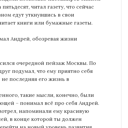
 пятьдесят, читал газету, что сейчас
вном едут уткнувшись в свои
читает книги или бумажные газеты.
умал Андрей, обозревая жизни
осился очередной пейзаж Москвы. По
друг подумал, что ему приятно себя
и не последняя его жизнь в
енного, такие мысли, конечно, были
ющей – понимал всё про себя Андрей.
смотрел, напоминали ему красивую
ей, в конце которой ты должен
ерейти на новый уровень развития.