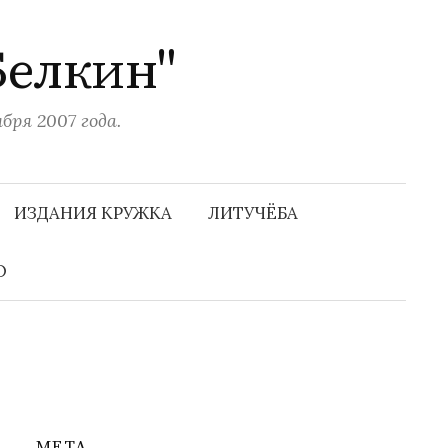
Белкин"
ря 2007 года.
Н
а
ИЗДАНИЯ КРУЖКА
ЛИТУЧЁБА
й
т
и
О
:
МЕТА