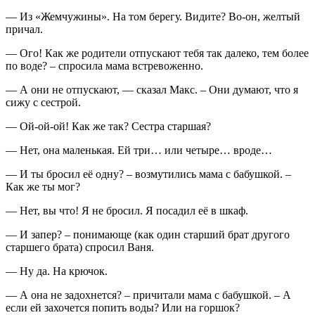
— Из «Жемчужины». На том берегу. Видите? Во-он, желтый
причал.
— Ого! Как же родители отпускают тебя так далеко, тем более
по воде? – спросила мама встревоженно.
— А они не отпускают, — сказал Макс. – Они думают, что я
сижу с сестрой.
— Ой-ой-ой! Как же так? Сестра старшая?
— Нет, она маленькая. Ей три… или четыре… вроде…
— И ты бросил её одну? – возмутились мама с бабушкой. –
Как же ты мог?
— Нет, вы что! Я не бросил. Я посадил её в шкаф.
— И запер? – понимающе (как один старший брат другого
старшего брата) спросил Ваня.
— Ну да. На крючок.
— А она не задохнется? – причитали мама с бабушкой. – А
если ей захочется попить воды? Или на горшок?