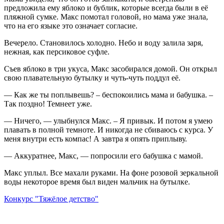
предложила ему яблоко и бублик, которые всегда были в её
пляжной сумке. Макс помотал головой, но мама уже знала,
что на его языке это означает согласие.
Вечерело. Становилось холодно. Небо и воду залила заря,
нежная, как персиковое суфле.
Съев яблоко в три укуса, Макс засобирался домой. Он открыл
свою плавательную бутылку и чуть-чуть поддул её.
— Как же ты поплывешь? – беспокоились мама и бабушка. –
Так поздно! Темнеет уже.
— Ничего, — улыбнулся Макс. – Я привык. И потом я умею
плавать в полной темноте. И никогда не сбиваюсь с курса. У
меня внутри есть компас! А завтра я опять приплыву.
— Аккуратнее, Макс, — попросили его бабушка с мамой.
Макс уплыл. Все махали руками. На фоне розовой зеркальной
воды некоторое время был виден мальчик на бутылке.
Конкурс "Тяжёлое детство"