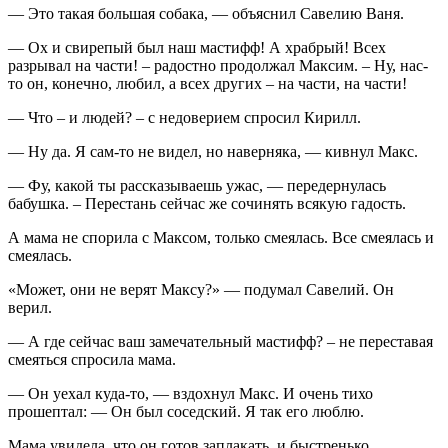
— Это такая большая собака, — объяснил Савелию Ваня.
— Ох и свирепый был наш мастифф! А храбрый! Всех
разрывал на части! – радостно продолжал Максим. – Ну, нас-
то он, конечно, любил, а всех других – на части, на части!
— Что – и людей? – с недоверием спросил Кирилл.
— Ну да. Я сам-то не видел, но наверняка, — кивнул Макс.
— Фу, какой ты рассказываешь ужас, — передернулась
бабушка. – Перестань сейчас же сочинять всякую гадость.
А мама не спорила с Максом, только смеялась. Все смеялась и
смеялась.
«Может, они не верят Максу?» — подумал Савелий. Он
верил.
— А где сейчас ваш замечательный мастифф? – не переставая
смеяться спросила мама.
— Он уехал куда-то, — вздохнул Макс. И очень тихо
прошептал: — Он был соседский. Я так его люблю.
Мама увидела, что он готов заплакать, и быстренько