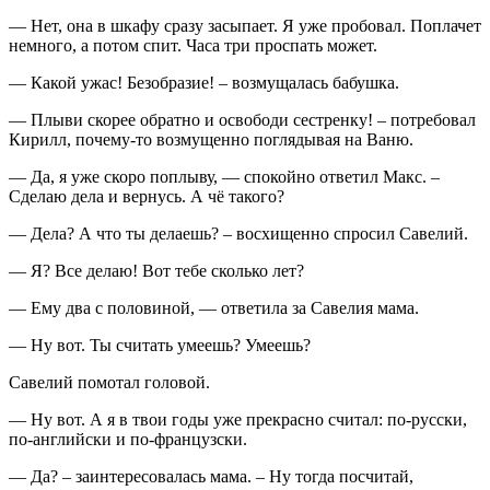
— Нет, она в шкафу сразу засыпает. Я уже пробовал. Поплачет
немного, а потом спит. Часа три проспать может.
— Какой ужас! Безобразие! – возмущалась бабушка.
— Плыви скорее обратно и освободи сестренку! – потребовал
Кирилл, почему-то возмущенно поглядывая на Ваню.
— Да, я уже скоро поплыву, — спокойно ответил Макс. –
Сделаю дела и вернусь. А чё такого?
— Дела? А что ты делаешь? – восхищенно спросил Савелий.
— Я? Все делаю! Вот тебе сколько лет?
— Ему два с половиной, — ответила за Савелия мама.
— Ну вот. Ты считать умеешь? Умеешь?
Савелий помотал головой.
— Ну вот. А я в твои годы уже прекрасно считал: по-русски,
по-английски и по-французски.
— Да? – заинтересовалась мама. – Ну тогда посчитай,