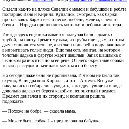
Сидели как-то на пляже Савелий с мамой и бабушкой и ребята
постарше: Ваня и Кирилл. Купались, смотрели, как баржи
проплывают. Баржи везли песок, щебень, железо, с чем-то
бочки… Изредка проносились моторки и небольшие катера.
Иногда здесь еще показывается плавучая баня – домик с
трубой, на плоту. Гремит музыка, из трубы идет дым, а потом
дыма становится меньше, а из окон и дверей в воду начинают
выпрыгивать голые люди. Еще там есть мангал, на котором
толстый дядька в фартуке жарит шашлык. Запах шашлыка с
чесноком разносится по всей реке. От него окрестные собаки
теряют рассудок и начинают метаться по берегу.
Но сегодня даже баня не проплывала.
И чтобы не было так
скучно, Ваня дразнил Кирилла, а тот – Артема. Все уже
накупались и собирались уходить, как вдруг увидели в воде
довольно далеко от берега какой-то непонятный предмет.
Предмет двигался в их сторону, и компания решила
подождать.
— Похоже на бобра, — сказала мама.
— Может быть, собака? – предположила бабушка.