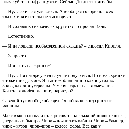
пожалуйста, по-французски. Сейчас. До десяти хотя бы.
— Ну… сейчас я уже забыл. А вообще я говорю на всех
языках и все остальное умею делать.
— И солнышко на качелях крутить? – спросил Ваня.
— Естественно.
— И на лошади необъезженной скакать? – спросил Кирилл.
— Запросто.
— И играть на скрипке?
— Ну… На гитаре у меня лучше получается. Но и на скрипке
я тоже иногда могу. Я и автомобили чиню какие угодно.
Знаю, как они устроены. У меня ведь папа автомеханик.
Хотите, я любую машину нарисую?
Савелий тут вообще обалдел. Он обожал, когда рисуют
машины.
Макс взял палочку и стал рисовать на влажной полоске песка,
уверенно и быстро. Чирк – появилась кабина. Чирк – бампер,
чирк – кузов, чирк-чирк – колеса, фары. Все как у