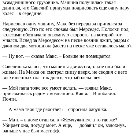
всамделишного грузовика. Машина получилась такая
длинная, что Савелий придумал подрисовать еще одну пару
колес – в середине.
Нарисовав одну машину, Макс без перерыва принялся за
следующую. Это по его словам был Мерседес. Полоски под
колесами обозначали огромную скорость, на которой тот
мчался. Вслед за Мерседесом на песке возник джип, рядом с
джипом два мотоцикла (места на песке уже оставалось мало).
— Ну вот, — сказал Макс. – Больше не помещается.
Савелию казалось, что машины движутся, такие они были
живые. На Макса он смотрел снизу вверх, не сводил с него
восхищенных глаз так долго, что заболела шея.
— Мой папа тоже все умеет делать, — заявил Макс,
присаживаясь рядом с компанией. Как я. – И добавил: —
Почти.
— А мама твоя где работает? – спросила бабушка.
— Мать – в доме отдыха, в «Жемчужине», а то где же?
Убирает она, посуду моет. А еще, — добавил он, вздохнув, —
раньше у нас был мастифф.