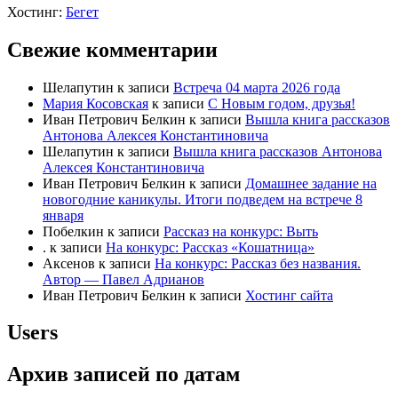
Хостинг:
Бегет
Свежие комментарии
Шелапутин
к записи
Встреча 04 марта 2026 года
Мария Косовская
к записи
С Новым годом, друзья!
Иван Петрович Белкин
к записи
Вышла книга рассказов
Антонова Алексея Константиновича
Шелапутин
к записи
Вышла книга рассказов Антонова
Алексея Константиновича
Иван Петрович Белкин
к записи
Домашнее задание на
новогодние каникулы. Итоги подведем на встрече 8
января
Побелкин
к записи
Рассказ на конкурс: Выть
.
к записи
На конкурс: Рассказ «Кошатница»
Аксенов
к записи
На конкурс: Рассказ без названия.
Автор — Павел Адрианов
Иван Петрович Белкин
к записи
Хостинг сайта
Users
Архив записей по датам