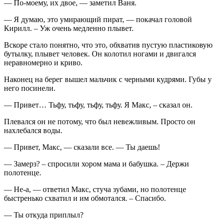
— По-моему, их двое, — заметил Ваня.
— Я думаю, это умирающий пират, — покачал головой
Кирилл. – Уж очень медленно плывет.
Вскоре стало понятно, что это, обхватив пустую пластиковую
бутылку, плывет человек. Он колотил ногами и двигался
неравномерно и криво.
Наконец на берег вышел мальчик с черными кудрями. Губы у
него посинели.
— Привет… Тьфу, тьфу, тьфу, тьфу. Я Макс, – сказал он.
Плевался он не потому, что был невежливым. Просто он
нахлебался воды.
— Привет, Макс, — сказали все. — Ты даешь!
— Замерз? – спросили хором мама и бабушка. – Держи
полотенце.
— Не-а, — ответил Макс, стуча зубами, но полотенце
быстренько схватил и им обмотался. – Спасибо.
— Ты откуда приплыл?