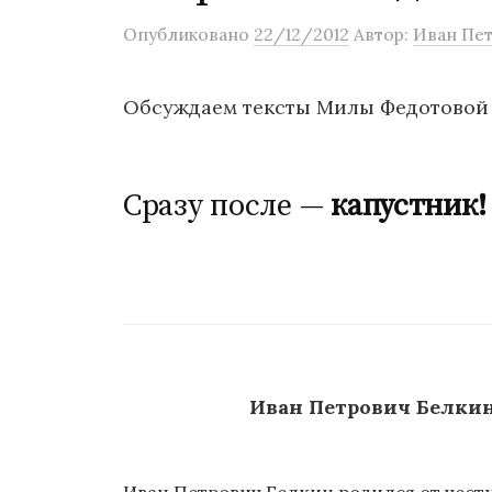
о
Опубликовано
22/12/2012
Автор:
Иван Пет
м
у
Обсуждаем тексты Милы Федотово
Сразу после —
капустник!
Иван Петрович Белки