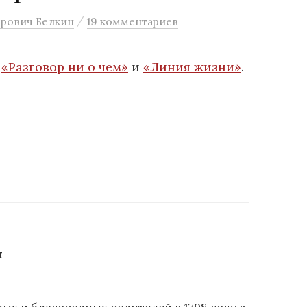
/
рович Белкин
19 комментариев
й
«Разговор ни о чем»
и
«Линия жизни»
.
н