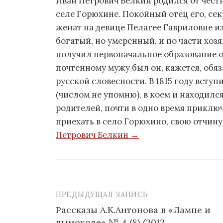
Иван Петрович Белкин родился от честн
селе Горюхине. Покойный отец его, се
женат на девице Пелагее Гавриловне и
богатый, но умеренный, и по части хо
получил первоначальное образование о
почтенному мужу был он, кажется, обяз
русской словесности. В 1815 году вступ
(числом не упомню), в коем и находился
родителей, почти в одно время приключ
приехать в село Горюхино, свою отчину
Петрович Белкин →
ПРЕДЫДУЩАЯ ЗАПИСЬ
Рассказы А.К.Антонова в «Лампе и
дымоходе» № 4 (8)/2012