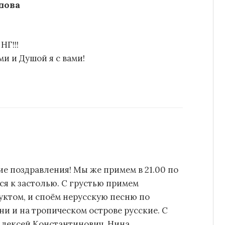
пова
Г!!!
ми и Душой я с вами!
ие поздравления! Мы же примем в 21.00 по
я к застолью. С грустью примем
уктом, и споём нерусскую песню по
ни и на тропическом острове русские. С
Алексей Константинович, Нина