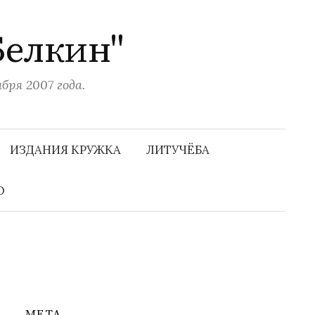
Белкин"
ря 2007 года.
Н
а
ИЗДАНИЯ КРУЖКА
ЛИТУЧЁБА
й
т
и
О
:
МЕТА