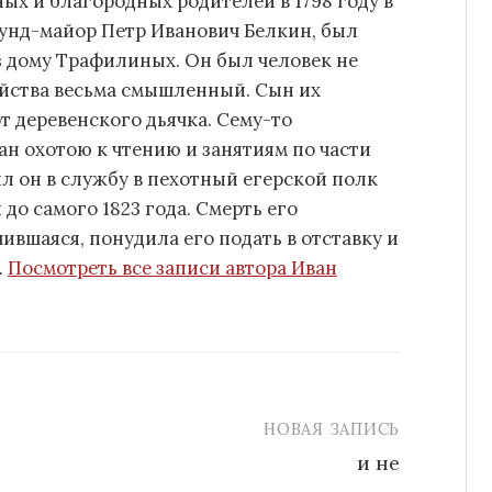
ых и благородных родителей в 1798 году в
кунд-майор Петр Иванович Белкин, был
з дому Трафилиных. Он был человек не
зяйства весьма смышленный. Сын их
т деревенского дьячка. Сему-то
ан охотою к чтению и занятиям по части
ил он в службу в пехотный егерской полк
 до самого 1823 года. Смерть его
ившаяся, понудила его подать в отставку и
.
Посмотреть все записи автора Иван
НОВАЯ ЗАПИСЬ
и не