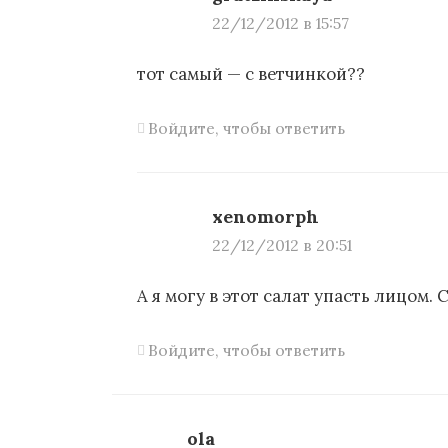
а
22/12/2012 в 15:57
п
тот самый — с ветчинкой??
и
Войдите, чтобы ответить
с
я
xenomorph
м
22/12/2012 в 20:51
А я могу в этот салат упасть лицом. 
Войдите, чтобы ответить
ola