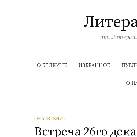
П
е
Литера
р
е
при Литерату
й
т
и
к
О БЕЛКИНЕ
ИЗБРАННОЕ
ПУБЛ
с
о
О Н
д
е
р
ж
ОБЪЯВЛЕНИЯ
и
Встреча 26го дек
м