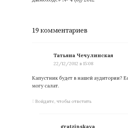
Н
а
в
19 комментариев
и
г
Татьяна Чечулинская
а
22/12/2012 в 15:08
ц
Капустник будет в нашей аудитории? Ес
и
могу салат.
я
п
Войдите, чтобы ответить
о
з
gratzinskaya