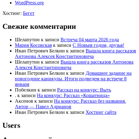
WordPress.org
Хостинг:
Бегет
Свежие комментарии
Шелапутин
к записи
Встреча 04 марта 2026 года
Мария Косовская
к записи
С Новым годом, друзья!
Иван Петрович Белкин
к записи
Вышла книга рассказов
Антонова Алексея Константиновича
Шелапутин
к записи
Вышла книга рассказов Антонова
Алексея Константиновича
Иван Петрович Белкин
к записи
Домашнее задание на
новогодние каникулы. Итоги подведем на встрече 8
января
Побелкин
к записи
Рассказ на конкурс: Выть
.
к записи
На конкурс: Рассказ «Кошатница»
Аксенов
к записи
На конкурс: Рассказ без названия.
Автор — Павел Адрианов
Иван Петрович Белкин
к записи
Хостинг сайта
Users